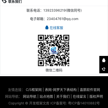
联系我们
联系电话：13923396219(微信同号)
电子邮箱：23404761@qq.com
在线客服
微信二维码
友情连接：
C/S框架网
|
表网-网罗天下表结构
|
喜鹊软件官网
网站导航：
网站导航
|
站点地图
|
关于我们
|
在线留言
|
版权声明
Copyright © 开发框架文库 ICP备案号:
粤ICP备14010882号