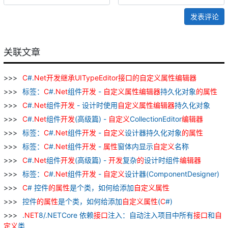
发表评论
关联文章
C
#.
Net
开发
继承
UITypeEditor
接口
的
自
定义
属性
编辑器
标签：
C
#.
Net
组件
开发
-
自
定义
属性
编辑器
持久化对象
的
属性
C
#.
Net
组件
开发
- 设计时使用
自
定义
属性
编辑器
持久化对象
C
#.
Net
组件
开发
(高级篇) -
自
定义
CollectionEditor
编辑器
标签：
C
#.
Net
组件
开发
-
自
定义
设计器持久化对象
的
属性
标签：
C
#.
Net
组件
开发
-
属性
窗体内显示
自
定义
名称
C
#.
Net
组件
开发
(高级篇) -
开发
复杂
的
设计时组件
编辑器
标签：
C
#.
Net
组件
开发
-
自
定义
设计器(ComponentDesigner)
C
# 控件
的
属性
是个类，如何给添加
自
定义
属性
控件
的
属性
是个类，如何给添加
自
定义
属性
(
C
#)
.
NET
8/.NETCore 依赖
接口
注入：自动注入项目中所有
接口
和
自
定义
类