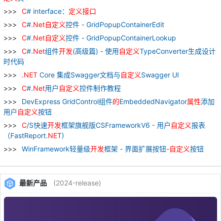
C
# interface：
定义
接口
C
#.
Net
自
定义
控件 - GridPopupContainerEdit
C
#.
Net
自
定义
控件 - GridPopupContainerLookup
C
#.
Net
组件
开发
(高级篇) - 使用
自
定义
TypeConverter生成设计
时代码
.
NET
Core 集成Swagger文档与
自
定义
Swagger UI
C
#.
Net
用户
自
定义
控件制作教程
DevExpress GridControl组件
的
EmbeddedNavigator
属性
添加
用户
自
定义
按钮
C
/S快速
开发
框架旗舰版CSFrameworkV6 - 用户
自
定义
报表
（FastReport.
NET
)
WinFramework轻量级
开发
框架 - 界面扩展按钮-
自
定义
按钮
最新产品
(2024-release)