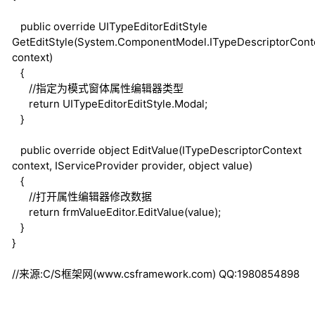
public
override
UITypeEditorEditStyle
GetEditStyle(System.ComponentModel.ITypeDescriptorCont
context)
{
//指定为模式窗体属性编辑器类型
return
UITypeEditorEditStyle.Modal;
}
public
override
object
EditValue(ITypeDescriptorContext
context, IServiceProvider provider,
object
value)
{
//打开属性编辑器修改数据
return
frmValueEditor.EditValue(value);
}
}
//来源:C/S框架网(www.csframework.com) QQ:1980854898