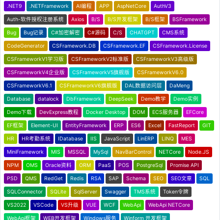
.NET9
.NETFramework
AI编程
APP
AspNetCore
AuthV3
Auth-软件授权注册系统
Axios
B/S
B/S开发框架
B/S框架
BSFramework
Bug
Bug记录
C#加密解密
C#源码
C/S
CHATGPT
CMS系统
CodeGenerator
CSFramework.DB
CSFramework.EF
CSFramework.License
CSFrameworkV1学习版
CSFrameworkV2标准版
CSFrameworkV3高级版
CSFrameworkV4企业版
CSFrameworkV5旗舰版
CSFrameworkV6.0
CSFrameworkV6.1
CSFrameworkV6旗舰版
DAL数据访问层
DaMeng
Database
datalock
DbFramework
DeepSeek
Demo教学
Demo实例
Demo下载
DevExpress教程
Docker Desktop
DOM
ECS服务器
EFCore
EF框架
Element-UI
EntityFramework
ERP
ES6
Excel
FastReport
GIT
HR
HR考勤系统
IDatabase
IIS
JavaScript
LinERP
LINQ
MES
MiniFramework
MIS
MSSQL
MySql
NavBarControl
NETCore
Node.JS
NPM
OMS
Oracle资料
ORM
PaaS
POS
PostgreSql
Promise API
PSD
QMS
RedGet
Redis
RSA
SAP
Schema
SEO
SEO文章
SQL
SQLConnector
SQLite
SqlServer
Swagger
TMS系统
Token令牌
VS2022
VSCode
VS升级
VUE
WCF
WebApi
WebApi NETCore
WebApi框架
WEB开发框架
Windows服务
Winform 开发框架