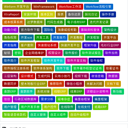
Winform 开发平台
WinFramework
Workflow工作流
Workflow流程引擎
XtraReport
安装环境
版本区别
报表
备份还原
踩坑日记
操作手册
成本核算系统
达梦数据库
代码生成器
电子线材ERP
迭代开发记录
功能介绍
官方软件下载
国际化
海康威视考勤
基础资料窗体
架构设计
角色权限
开发sce
开发工具
开发技巧
开发教程
开发框架
开发平台
开发指南
客户案例
快速搭站系统
快速开发平台
框架升级
毛衫行业ERP
秘钥
密钥
企业网络维护
权限设计
软件报价
软件测试报告
软件加壳
软件简介
软件开发框架
软件开发平台
软件开发文档
软件授权
软件授权注册系统
软件体系架构
软件下载
软件著作权登记证书
软著证书
三层架构
设计模式
生成代码
实用小技巧
视频下载
收钱音箱
数据锁
数据同步
塑木地板行业ERP
推荐软件
微信小程序
未解决问题
文档下载
喜鹊ERP
喜鹊软件
系统对接
线联ERP
线束ERP
详细设计说明书
新功能
信创
行政区域数据库
需求分析
疑难杂症
蝇量级框架
蝇量框架
用户管理
用户开发手册
用户控件
在线软件
在线支付
纸箱ERP
智能语音收款机
自定义窗体
自定义组件
自动升级程序