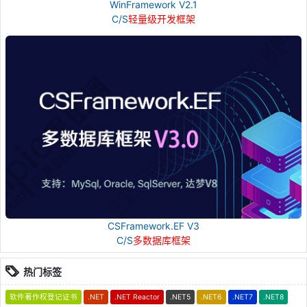
WinFramework V2.1
C/S
轻量级开发框架
CSFramework.EF V3
C/S
多数据库框架
热门标签
软件著作权登记证书
.NET
.NET Reactor
.NET5
.NET6
.NET7
.NET8