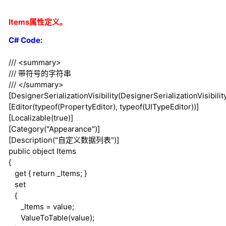
Items属性定义。
C# Code:
///
<summary>
///
带符号的字符串
///
</summary>
[DesignerSerializationVisibility(DesignerSerializationVisibility
[Editor(
typeof
(PropertyEditor),
typeof
(UITypeEditor))]
[Localizable(
true
)]
[Category("Appearance")]
[Description("自定义数据列表")]
public
object
Items
{
get
{
return
_Items; }
set
{
_Items = value;
ValueToTable(value);