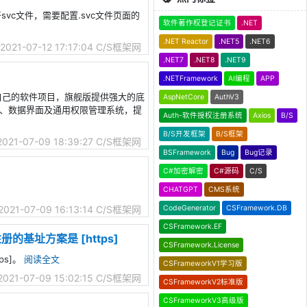
svc文件，需要配置.svc文件页面的
软件著作权登记证书
.NET
.NET Reactor
.NET5
.NET6
2021-07-12 17:17:04
C/S框架网
.NET7
.NET8
.NET9
.NETFramework
AI编程
APP
速搭建自己的软件项目，旗舰版提供强大的底
AspNetCore
AuthV3
模块、数据界面及通用权限管理系统，提
Auth-软件授权注册系统
Axios
B/S
B/S开发框架
B/S框架
2021-07-09 18:39:27
C/S框架网
BSFramework
Bug
Bug记录
C#加密解密
C#源码
C/S
CHATGPT
CMS系统
CodeGenerator
CSFramework.DB
2021-07-09 16:13:14
C/S框架网
CSFramework.EF
注册的基址方案是 [https]
CSFramework.License
ps]。
阅读全文
CSFrameworkV1学习版
2021-07-09 15:02:15
C/S框架网
CSFrameworkV2标准版
CSFrameworkV3高级版