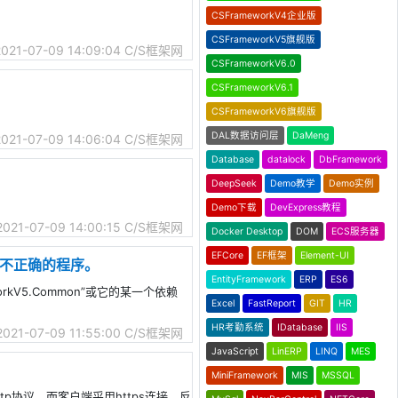
CSFrameworkV4企业版
CSFrameworkV5旗舰版
2021-07-09 14:09:04
C/S框架网
CSFrameworkV6.0
CSFrameworkV6.1
CSFrameworkV6旗舰版
DAL数据访问层
DaMeng
2021-07-09 14:06:04
C/S框架网
Database
datalock
DbFramework
DeepSeek
Demo教学
Demo实例
Demo下载
DevExpress教程
2021-07-09 14:00:15
C/S框架网
Docker Desktop
DOM
ECS服务器
EFCore
EF框架
Element-UI
格式不正确的程序。
EntityFramework
ERP
ES6
kV5.Common”或它的某一个依赖
Excel
FastReport
GIT
HR
HR考勤系统
IDatabase
IIS
2021-07-09 11:55:00
C/S框架网
JavaScript
LinERP
LINQ
MES
MiniFramework
MIS
MSSQL
ttp协议，而客户端采用https连接，反