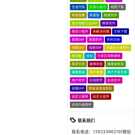
生成代码
实用小技巧
视频下载
收钱音箱
数据锁
数据同步
塑木地板行业ERP
推荐软件
微信小程序
未解决问题
文档下载
喜鹊ERP
喜鹊软件
系统对接
线联ERP
线束ERP
详细设计说明书
新功能
信创
行政区域数据库
需求分析
疑难杂症
蝇量级框架
蝇量框架
用户管理
用户开发手册
用户控件
在线软件
在线支付
纸箱ERP
智能语音收款机
自定义窗体
自定义组件
自动升级程序
联系我们
联系电话：13923396219(微信