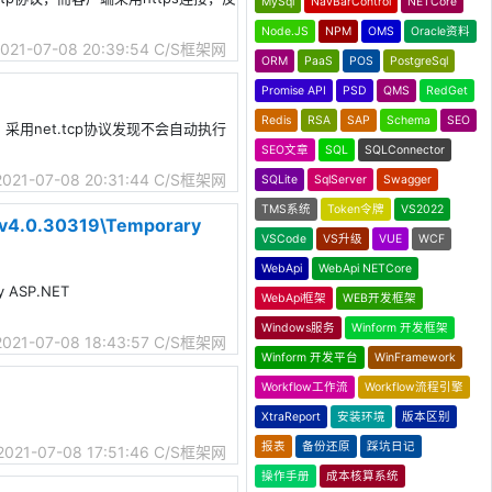
MySql
NavBarControl
NETCore
Node.JS
NPM
OMS
Oracle资料
021-07-08 20:39:54
C/S框架网
ORM
PaaS
POS
PostgreSql
Promise API
PSD
QMS
RedGet
Redis
RSA
SAP
Schema
SEO
，采用net.tcp协议发现不会自动执行
SEO文章
SQL
SQLConnector
2021-07-08 20:31:44
C/S框架网
SQLite
SqlServer
Swagger
TMS系统
Token令牌
VS2022
.0.30319\Temporary
VSCode
VS升级
VUE
WCF
WebApi
WebApi NETCore
 ASP.NET
WebApi框架
WEB开发框架
Windows服务
Winform 开发框架
2021-07-08 18:43:57
C/S框架网
Winform 开发平台
WinFramework
Workflow工作流
Workflow流程引擎
XtraReport
安装环境
版本区别
报表
备份还原
踩坑日记
2021-07-08 17:51:46
C/S框架网
操作手册
成本核算系统