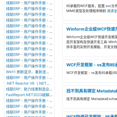
线联ERP - 用户操作手册 - 部门考勤报表
IIS承载的WCF服务，配置.sv
线联ERP - 用户操作手册 - 个人考勤报表
MIME类型及处理程序映射
阅读
线联ERP - 用户操作手册 - 考勤计算
线联ERP - 用户操作手册 - 节假日管理
线联ERP - 用户操作手册 - 请假管理
Winform企业级WCF快速开
线联ERP - 用户操作手册 - 补卡管理
Winform企业级WCF快速开发
线联ERP - 用户操作手册 - 考勤设备管理
层开发架构及快速开发工具-Win
线联ERP - 用户操作手册 - 考勤参数配置
供丰富的实例开发模板、开发文
线联ERP - 用户操作手册 - 考勤设备绑定
线联ERP - 用户操作手册 - 员工档案
线联ERP - 用户操作手册 - 班次管理
WCF开发框架 - vs发布IIS
线联ERP - 用户操作手册 - 排班管理
Win11 刷新蓝牙、重新连接蓝牙音响
WCF开发框架 - vs发布IIS承载(I
线联ERP - 用户操作手册 - 成品入库单
.NET Reactor V6（.NET混淆器）加壳软件使用
线联ERP：助力线束制造企业迈向数智化新征程
找不到具有绑定 MetadataE
FastReport.NET2023破解版去除水印DEMO VERSION (2025.1.14/2023.2.18版本)
找不到具有绑定 MetadataExch
线联ERP - 用户操作手册 - 系统初始化
线联ERP - 用户操作手册 - 财务科目
线联ERP - 用户操作手册 - 现金流量表
WCF快速开发框架 - IIS承载