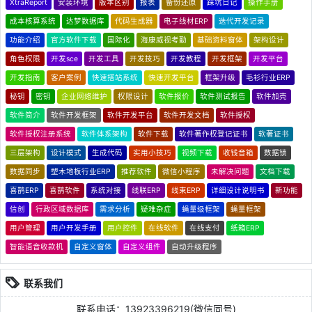
XtraReport
安装环境
版本区别
报表
备份还原
踩坑日记
操作手册
成本核算系统
达梦数据库
代码生成器
电子线材ERP
迭代开发记录
功能介绍
官方软件下载
国际化
海康威视考勤
基础资料窗体
架构设计
角色权限
开发sce
开发工具
开发技巧
开发教程
开发框架
开发平台
开发指南
客户案例
快速搭站系统
快速开发平台
框架升级
毛衫行业ERP
秘钥
密钥
企业网络维护
权限设计
软件报价
软件测试报告
软件加壳
软件简介
软件开发框架
软件开发平台
软件开发文档
软件授权
软件授权注册系统
软件体系架构
软件下载
软件著作权登记证书
软著证书
三层架构
设计模式
生成代码
实用小技巧
视频下载
收钱音箱
数据锁
数据同步
塑木地板行业ERP
推荐软件
微信小程序
未解决问题
文档下载
喜鹊ERP
喜鹊软件
系统对接
线联ERP
线束ERP
详细设计说明书
新功能
信创
行政区域数据库
需求分析
疑难杂症
蝇量级框架
蝇量框架
用户管理
用户开发手册
用户控件
在线软件
在线支付
纸箱ERP
智能语音收款机
自定义窗体
自定义组件
自动升级程序
联系我们
联系电话：13923396219(微信同号)