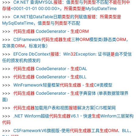
C#.NET 查询MYSQL
报
错
：值
类型
与
列
类型
不匹配
不能
在
列
中
存储
<0001-01-01 00:00:00>。
所
需
类型
是
MySqlDateTime
C#.NET给DataTable日期
类型
的
列
赋值
报
错
：
所
需
类型
是
MySqlDateTime，值
类型
与
列
类型
不匹配
代码
生成器
CodeGenerator -
生成
ORM
CSFramework
代码
生成器
生成
三种
ORM
模型类(静态类
ORM
，
实体类
ORM
，标准对象）
EFCore DbContext
报
错
：Win
32
Exception: 证书链
是
由不受信
任的颁发机构颁发的
代码
生成器
CodeGenerator -
生成
DAL
代码
生成器
CodeGenerator -
生成
BLL
WinFramework轻量框架
代码
生成器
-
生成
C#类模型
代码
生成器
CodeGenerator -
生成
字典窗体 (单表数据管理界
面)
代码
生成器
加载用户表和视图
报
错
解决方案|C/S框架网
.NET Winform超级
代码
生成器
V6.1 - 快速
生成
Winform三层架构
代码
CSFrameworkV6旗舰版-使用
代码
生成器
工具
生成
ORM
、BLL、