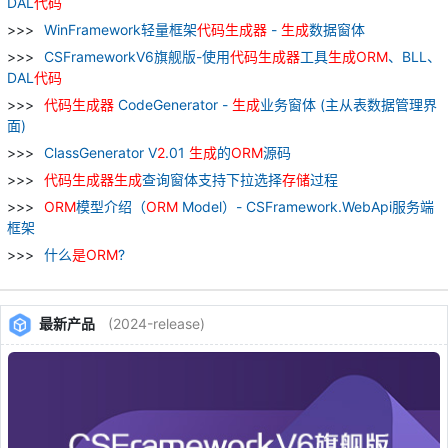
DAL
代码
WinFramework轻量框架
代码
生成器
-
生成
数据窗体
CSFrameworkV6旗舰版-使用
代码
生成器
工具
生成
ORM
、BLL、
DAL
代码
代码
生成器
CodeGenerator -
生成
业务窗体 (主从表数据管理界
面)
ClassGenerator V
2
.01
生成
的
ORM
源码
代码
生成器
生成
查询窗体支持下拉选择
存储
过程
ORM
模型介绍（
ORM
Model）- CSFramework.WebApi服务端
框架
什么
是
ORM
?
最新产品
(2024-release)