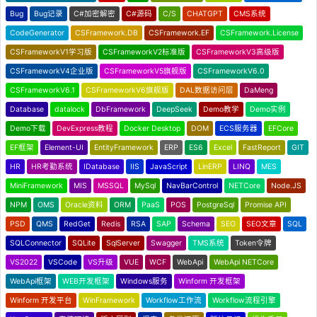
Bug
Bug记录
C#加密解密
C#源码
C/S
CHATGPT
CMS系统
CodeGenerator
CSFramework.DB
CSFramework.EF
CSFramework.License
CSFrameworkV1学习版
CSFrameworkV2标准版
CSFrameworkV3高级版
CSFrameworkV4企业版
CSFrameworkV5旗舰版
CSFrameworkV6.0
CSFrameworkV6.1
CSFrameworkV6旗舰版
DAL数据访问层
DaMeng
Database
datalock
DbFramework
DeepSeek
Demo教学
Demo实例
Demo下载
DevExpress教程
Docker Desktop
DOM
ECS服务器
EFCore
EF框架
Element-UI
EntityFramework
ERP
ES6
Excel
FastReport
GIT
HR
HR考勤系统
IDatabase
IIS
JavaScript
LinERP
LINQ
MES
MiniFramework
MIS
MSSQL
MySql
NavBarControl
NETCore
Node.JS
NPM
OMS
Oracle资料
ORM
PaaS
POS
PostgreSql
Promise API
PSD
QMS
RedGet
Redis
RSA
SAP
Schema
SEO
SEO文章
SQL
SQLConnector
SQLite
SqlServer
Swagger
TMS系统
Token令牌
VS2022
VSCode
VS升级
VUE
WCF
WebApi
WebApi NETCore
WebApi框架
WEB开发框架
Windows服务
Winform 开发框架
Winform 开发平台
WinFramework
Workflow工作流
Workflow流程引擎