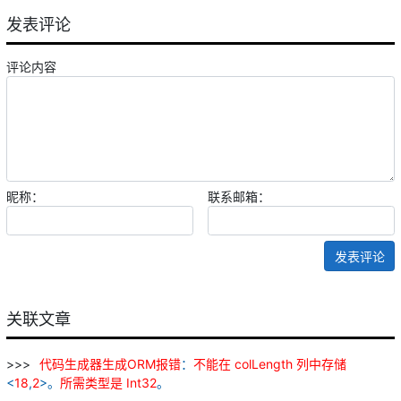
发表评论
评论内容
昵称：
联系邮箱：
发表评论
关联文章
代码
生成器
生成
ORM
报
错
：
不能
在
colLength
列
中
存储
<
18
,
2
>。
所
需
类型
是
Int
32
。