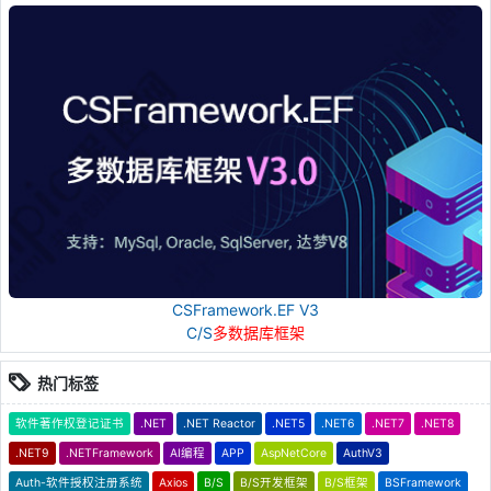
CSFramework.EF V3
C/S
多数据库框架
热门标签
软件著作权登记证书
.NET
.NET Reactor
.NET5
.NET6
.NET7
.NET8
.NET9
.NETFramework
AI编程
APP
AspNetCore
AuthV3
Auth-软件授权注册系统
Axios
B/S
B/S开发框架
B/S框架
BSFramework