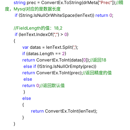
string
prec
=
ConvertEx.ToString(drMeta[
"
Prec
"
]);
//
精
度，Mysql对应的是数据长度
if
(String.IsNullOrWhiteSpace(lenText))
return
0
;
//
FieldLength的值：18,2
if
(lenText.IndexOf(
"
,
"
)
>
0
)
{
var
datas
=
lenText.Split(
'
,
'
);
if
(datas.Length
==
2
)
return
ConvertEx.ToInt(datas[
0
]);
//
返回18
else
if
(
!
String.IsNullOrEmpty(prec))
return
ConvertEx.ToInt(prec);
//
返回精度的值
else
return
0
;
//
返回默认值
}
else
{
return
ConvertEx.ToInt(lenText);
}
}