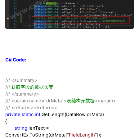
C# Code:
///
<summary>
///
获取字段的数据长度
///
</summary>
///
<param name="drMeta">
表结构元数据
</param>
///
<returns></returns>
private
static
int
GetLength(DataRow drMeta)
{
string
lenText
=
ConvertEx.ToString(drMeta[
"
FieldLength
"
]);