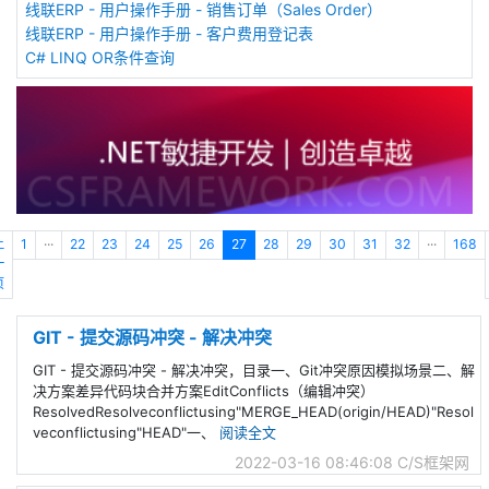
线联ERP - 用户操作手册 - 销售订单（Sales Order）
线联ERP - 用户操作手册 - 客户费用登记表
C# LINQ OR条件查询
上
1
···
22
23
24
25
26
27
28
29
30
31
32
···
168
一
页
GIT - 提交源码冲突 - 解决冲突
GIT - 提交源码冲突 - 解决冲突，目录一、Git冲突原因模拟场景二、解
决方案差异代码块合并方案EditConflicts（编辑冲突）
ResolvedResolveconflictusing"MERGE_HEAD(origin/HEAD)"Resol
veconflictusing"HEAD"一、
阅读全文
2022-03-16 08:46:08
C/S框架网