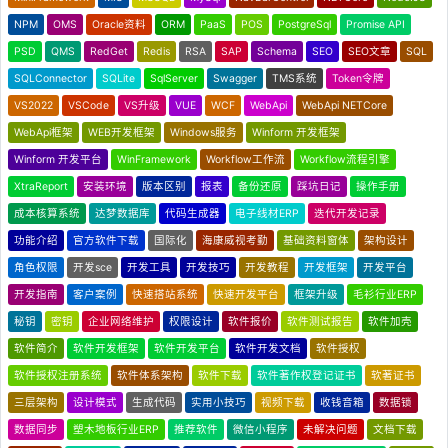
NPM
OMS
Oracle资料
ORM
PaaS
POS
PostgreSql
Promise API
PSD
QMS
RedGet
Redis
RSA
SAP
Schema
SEO
SEO文章
SQL
SQLConnector
SQLite
SqlServer
Swagger
TMS系统
Token令牌
VS2022
VSCode
VS升级
VUE
WCF
WebApi
WebApi NETCore
WebApi框架
WEB开发框架
Windows服务
Winform 开发框架
Winform 开发平台
WinFramework
Workflow工作流
Workflow流程引擎
XtraReport
安装环境
版本区别
报表
备份还原
踩坑日记
操作手册
成本核算系统
达梦数据库
代码生成器
电子线材ERP
迭代开发记录
功能介绍
官方软件下载
国际化
海康威视考勤
基础资料窗体
架构设计
角色权限
开发sce
开发工具
开发技巧
开发教程
开发框架
开发平台
开发指南
客户案例
快速搭站系统
快速开发平台
框架升级
毛衫行业ERP
秘钥
密钥
企业网络维护
权限设计
软件报价
软件测试报告
软件加壳
软件简介
软件开发框架
软件开发平台
软件开发文档
软件授权
软件授权注册系统
软件体系架构
软件下载
软件著作权登记证书
软著证书
三层架构
设计模式
生成代码
实用小技巧
视频下载
收钱音箱
数据锁
数据同步
塑木地板行业ERP
推荐软件
微信小程序
未解决问题
文档下载