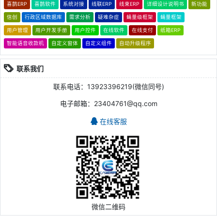
喜鹊ERP
喜鹊软件
系统对接
线联ERP
线束ERP
详细设计说明书
新功能
信创
行政区域数据库
需求分析
疑难杂症
蝇量级框架
蝇量框架
用户管理
用户开发手册
用户控件
在线软件
在线支付
纸箱ERP
智能语音收款机
自定义窗体
自定义组件
自动升级程序
联系我们
联系电话：13923396219(微信同号)
电子邮箱：23404761@qq.com
在线客服
微信二维码