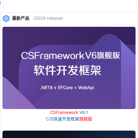
页
最新产品
(2024-release)
CSFramework
V6.1
C/S快速开发框架
旗舰版