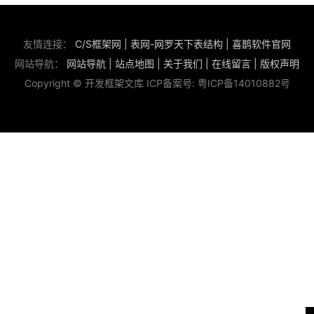
友情连接：
C/S框架网
|
表网-网罗天下表结构
|
喜鹊软件官网
网站导航：
网站导航
|
站点地图
|
关于我们
|
在线留言
|
版权声明
Copyright © 开发框架文库 ICP备案号:
粤ICP备14010882号