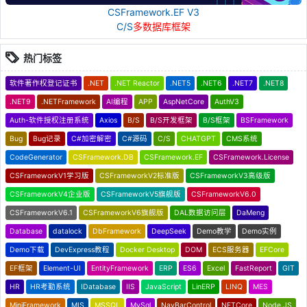
CSFramework.EF V3
C/S
多数据库框架
热门标签
软件著作权登记证书
.NET
.NET Reactor
.NET5
.NET6
.NET7
.NET8
.NET9
.NETFramework
AI编程
APP
AspNetCore
AuthV3
Auth-软件授权注册系统
Axios
B/S
B/S开发框架
B/S框架
BSFramework
Bug
Bug记录
C#加密解密
C#源码
C/S
CHATGPT
CMS系统
CodeGenerator
CSFramework.DB
CSFramework.EF
CSFramework.License
CSFrameworkV1学习版
CSFrameworkV2标准版
CSFrameworkV3高级版
CSFrameworkV4企业版
CSFrameworkV5旗舰版
CSFrameworkV6.0
CSFrameworkV6.1
CSFrameworkV6旗舰版
DAL数据访问层
DaMeng
Database
datalock
DbFramework
DeepSeek
Demo教学
Demo实例
Demo下载
DevExpress教程
Docker Desktop
DOM
ECS服务器
EFCore
EF框架
Element-UI
EntityFramework
ERP
ES6
Excel
FastReport
GIT
HR
HR考勤系统
IDatabase
IIS
JavaScript
LinERP
LINQ
MES
MiniFramework
MIS
MSSQL
MySql
NavBarControl
NETCore
Node.JS