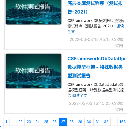
底层类库测试程序（测试报
告-2021）
CSFramework.DB多数据底层类库
测试程序（测试报告-2021）
阅读
全文
2022-03-03 15:45:15
C/S框
架网
CSFramework.DbDataUpda
数据模型框架 - 特殊数据类
型测试报告
CSFramework.DbDataUpdate数
据模型框架 - 特殊数据类型测试报
告
阅读全文
2022-03-03 15:45:05
C/S框
架网
上
1
···
22
23
24
25
26
27
28
29
30
31
32
···
168
一