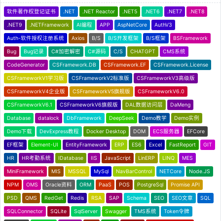
软件著作权登记证书
.NET
.NET Reactor
.NET5
.NET6
.NET7
.NET8
.NET9
.NETFramework
AI编程
APP
AspNetCore
AuthV3
Auth-软件授权注册系统
Axios
B/S
B/S开发框架
B/S框架
BSFramework
Bug
Bug记录
C#加密解密
C#源码
C/S
CHATGPT
CMS系统
CodeGenerator
CSFramework.DB
CSFramework.EF
CSFramework.License
CSFrameworkV1学习版
CSFrameworkV2标准版
CSFrameworkV3高级版
CSFrameworkV4企业版
CSFrameworkV5旗舰版
CSFrameworkV6.0
CSFrameworkV6.1
CSFrameworkV6旗舰版
DAL数据访问层
DaMeng
Database
datalock
DbFramework
DeepSeek
Demo教学
Demo实例
Demo下载
DevExpress教程
Docker Desktop
DOM
ECS服务器
EFCore
EF框架
Element-UI
EntityFramework
ERP
ES6
Excel
FastReport
GIT
HR
HR考勤系统
IDatabase
IIS
JavaScript
LinERP
LINQ
MES
MiniFramework
MIS
MSSQL
MySql
NavBarControl
NETCore
Node.JS
NPM
OMS
Oracle资料
ORM
PaaS
POS
PostgreSql
Promise API
PSD
QMS
RedGet
Redis
RSA
SAP
Schema
SEO
SEO文章
SQL
SQLConnector
SQLite
SqlServer
Swagger
TMS系统
Token令牌