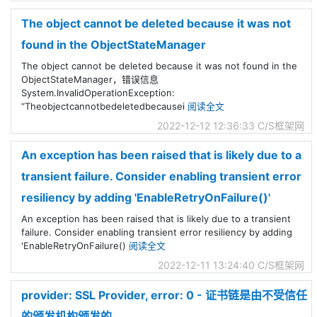
The object cannot be deleted because it was not
found in the ObjectStateManager
The object cannot be deleted because it was not found in the
ObjectStateManager，错误信息
System.InvalidOperationException:
“Theobjectcannotbedeletedbecausei
阅读全文
2022-12-12 12:36:33
C/S框架网
An exception has been raised that is likely due to a
transient failure. Consider enabling transient error
resiliency by adding 'EnableRetryOnFailure()'
An exception has been raised that is likely due to a transient
failure. Consider enabling transient error resiliency by adding
'EnableRetryOnFailure()
阅读全文
2022-12-11 13:24:40
C/S框架网
provider: SSL Provider, error: 0 - 证书链是由不受信任
的颁发机构颁发的