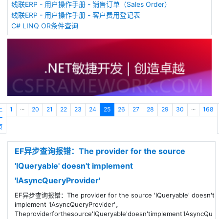
线联ERP - 用户操作手册 - 销售订单（Sales Order）
线联ERP - 用户操作手册 - 客户费用登记表
C# LINQ OR条件查询
上
1
···
20
21
22
23
24
25
26
27
28
29
30
···
168
一
页
EF异步查询报错：The provider for the source
'IQueryable' doesn't implement
'IAsyncQueryProvider'
EF异步查询报错：The provider for the source 'IQueryable' doesn't
implement 'IAsyncQueryProvider'，
Theproviderforthesource'IQueryable'doesn'timplement'IAsyncQu