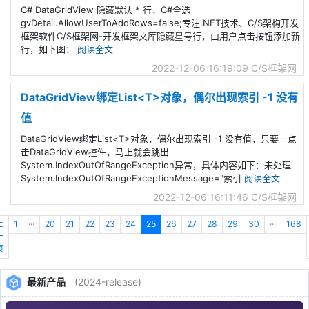
C# DataGridView 隐藏默认 * 行，C#全选
gvDetail.AllowUserToAddRows=false;专注.NET技术、C/S架构开发
框架软件C/S框架网-开发框架文库隐藏星号行，由用户点击按钮添加新
行，如下图：
阅读全文
2022-12-06 16:19:09
C/S框架网
DataGridView绑定List<T>对象，偶尔出现索引 -1 没有
值
DataGridView绑定List<T>对象，偶尔出现索引 -1 没有值，只要一点
击DataGridView控件，马上就会跳出
System.IndexOutOfRangeException异常，具体内容如下：未处理
System.IndexOutOfRangeExceptionMessage="索引
阅读全文
2022-12-06 16:11:46
C/S框架网
上
1
···
20
21
22
23
24
25
26
27
28
29
30
···
168
一
页
最新产品
(2024-release)