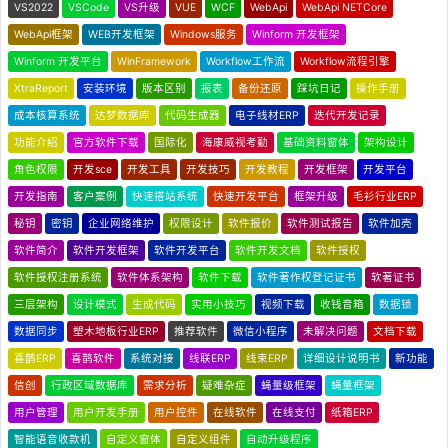
VS2022
VSCode
VS升级
VUE
WCF
WebApi
WebApi NETCore
WebApi框架
WEB开发框架
Windows服务
Winform 开发框架
Winform 开发平台
WinFramework
Workflow工作流
Workflow流程引擎
XtraReport
安装环境
版本区别
报表
备份还原
踩坑日记
操作手册
成本核算系统
达梦数据库
代码生成器
电子线材ERP
迭代开发记录
功能介绍
官方软件下载
国际化
海康威视考勤
基础资料窗体
架构设计
角色权限
开发sce
开发工具
开发技巧
开发教程
开发框架
开发平台
开发指南
客户案例
快速搭站系统
快速开发平台
框架升级
毛衫行业ERP
秘钥
密钥
企业网络维护
权限设计
软件报价
软件测试报告
软件加壳
软件简介
软件开发框架
软件开发平台
软件开发文档
软件授权
软件授权注册系统
软件体系架构
软件下载
软件著作权登记证书
软著证书
三层架构
设计模式
生成代码
实用小技巧
视频下载
收钱音箱
数据锁
数据同步
塑木地板行业ERP
推荐软件
微信小程序
未解决问题
文档下载
喜鹊ERP
喜鹊软件
系统对接
线联ERP
线束ERP
详细设计说明书
新功能
信创
行政区域数据库
需求分析
疑难杂症
蝇量级框架
蝇量框架
用户管理
用户开发手册
用户控件
在线软件
在线支付
纸箱ERP
智能语音收款机
自定义窗体
自定义组件
自动升级程序