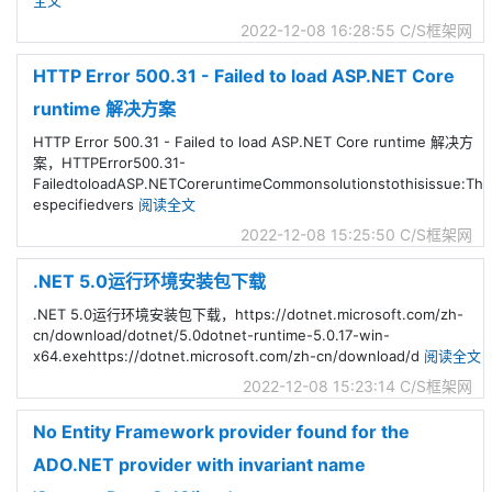
2022-12-08 16:28:55
C/S框架网
HTTP Error 500.31 - Failed to load ASP.NET Core
runtime 解决方案
HTTP Error 500.31 - Failed to load ASP.NET Core runtime 解决方
案，HTTPError500.31-
FailedtoloadASP.NETCoreruntimeCommonsolutionstothisissue:Th
especifiedvers
阅读全文
2022-12-08 15:25:50
C/S框架网
.NET 5.0运行环境安装包下载
.NET 5.0运行环境安装包下载，https://dotnet.microsoft.com/zh-
cn/download/dotnet/5.0dotnet-runtime-5.0.17-win-
x64.exehttps://dotnet.microsoft.com/zh-cn/download/d
阅读全文
2022-12-08 15:23:14
C/S框架网
No Entity Framework provider found for the
ADO.NET provider with invariant name