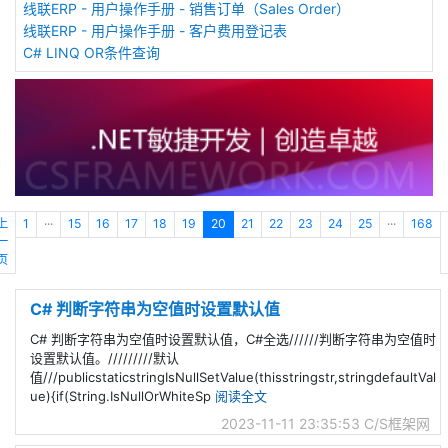
线联ERP - 用户操作手册 - 销售订单（Sales Order）
线联ERP - 用户操作手册 - 客户费用登记表
C# LINQ OR条件查询
上
1
···
15
16
17
18
19
20
21
22
23
24
25
···
168
一
页
C# 判断字符串为空值时设置默认值
C# 判断字符串为空值时设置默认值，C#全选//////判断字符串为空值时
设置默认值。/////////默认
值///publicstaticstringIsNullSetValue(thisstringstr,stringdefaultVal
ue){if(String.IsNullOrWhiteSp
阅读全文
2023-11-11 23:35:53
C/S框架网