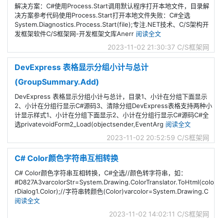
解决方案：C#使用Process.Start调用默认程序打开本地文件，目录解
决方案参考代码使用Process.Start打开本地文件失败：C#全选
System.Diagnostics.Process.Start(file);专注.NET技术、C/S架构开
发框架软件C/S框架网-开发框架文库Anerr
阅读全文
2023-11-02 21:30:37
C/S框架网
DevExpress 表格显示分组小计与总计
(GroupSummary.Add)
DevExpress 表格显示分组小计与总计，目录1、小计在分组下面显示
2、小计在分组行显示C#源码3、清除分组DevExpress表格支持两种小
计显示样式1、小计在分组下面显示2、小计在分组行显示C#源码C#全
选privatevoidForm2_Load(objectsender,EventArg
阅读全文
2023-11-02 20:52:59
C/S框架网
C# Color颜色字符串互相转换
C# Color颜色字符串互相转换，C#全选//颜色转字符串，如：
#D827A3varcolorStr=System.Drawing.ColorTranslator.ToHtml(colo
rDialog1.Color);//字符串转颜色(Color)varcolor=System.Drawing.C
阅读全文
2023-11-02 14:02:11
C/S框架网