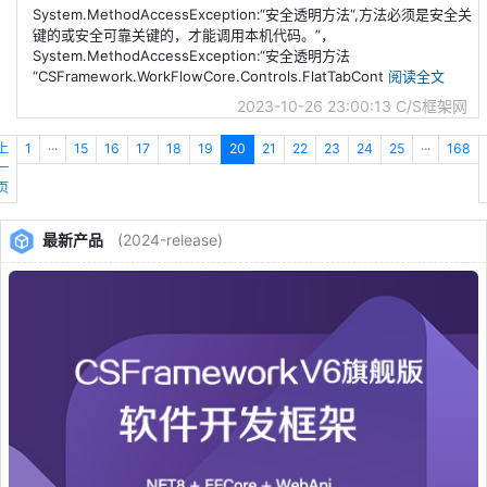
System.MethodAccessException:“安全透明方法“,方法必须是安全关
键的或安全可靠关键的，才能调用本机代码。”，
System.MethodAccessException:“安全透明方法
“CSFramework.WorkFlowCore.Controls.FlatTabCont
阅读全文
2023-10-26 23:00:13
C/S框架网
上
1
···
15
16
17
18
19
20
21
22
23
24
25
···
168
一
页
最新产品
(2024-release)