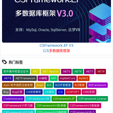
CSFramework.EF V3
C/S
多数据库框架
热门标签
软件著作权登记证书
.NET
.NET Reactor
.NET5
.NET6
.NET7
.NET8
.NET9
.NETFramework
AI编程
APP
AspNetCore
AuthV3
Auth-软件授权注册系统
Axios
B/S
B/S开发框架
B/S框架
BSFramework
Bug
Bug记录
C#加密解密
C#源码
C/S
CHATGPT
CMS系统
CodeGenerator
CSFramework.DB
CSFramework.EF
CSFramework.License
CSFrameworkV1学习版
CSFrameworkV2标准版
CSFrameworkV3高级版
CSFrameworkV4企业版
CSFrameworkV5旗舰版
CSFrameworkV6.0