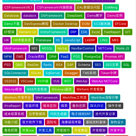
CSFrameworkV6.1
CSFrameworkV6旗舰版
DAL数据访问层
DaMeng
Database
datalock
DbFramework
DeepSeek
Demo教学
Demo实例
Demo下载
DevExpress教程
Docker Desktop
DOM
ECS服务器
EFCore
EF框架
Element-UI
EntityFramework
ERP
ES6
Excel
FastReport
GIT
HR
HR考勤系统
IDatabase
IIS
JavaScript
LinERP
LINQ
MES
MiniFramework
MIS
MSSQL
MySql
NavBarControl
NETCore
Node.JS
NPM
OMS
Oracle资料
ORM
PaaS
POS
PostgreSql
Promise API
PSD
QMS
RedGet
Redis
RSA
SAP
Schema
SEO
SEO文章
SQL
SQLConnector
SQLite
SqlServer
Swagger
TMS系统
Token令牌
VS2022
VSCode
VS升级
VUE
WCF
WebApi
WebApi NETCore
WebApi框架
WEB开发框架
Windows服务
Winform 开发框架
Winform 开发平台
WinFramework
Workflow工作流
Workflow流程引擎
XtraReport
安装环境
版本区别
报表
备份还原
踩坑日记
操作手册
成本核算系统
达梦数据库
代码生成器
电子线材ERP
迭代开发记录
功能介绍
官方软件下载
国际化
海康威视考勤
基础资料窗体
架构设计
角色权限
开发sce
开发工具
开发技巧
开发教程
开发框架
开发平台