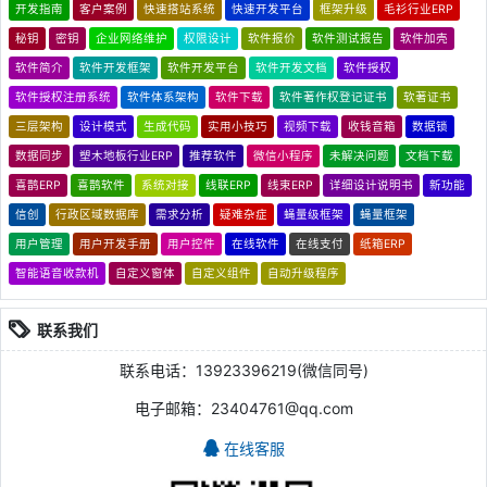
开发指南
客户案例
快速搭站系统
快速开发平台
框架升级
毛衫行业ERP
秘钥
密钥
企业网络维护
权限设计
软件报价
软件测试报告
软件加壳
软件简介
软件开发框架
软件开发平台
软件开发文档
软件授权
软件授权注册系统
软件体系架构
软件下载
软件著作权登记证书
软著证书
三层架构
设计模式
生成代码
实用小技巧
视频下载
收钱音箱
数据锁
数据同步
塑木地板行业ERP
推荐软件
微信小程序
未解决问题
文档下载
喜鹊ERP
喜鹊软件
系统对接
线联ERP
线束ERP
详细设计说明书
新功能
信创
行政区域数据库
需求分析
疑难杂症
蝇量级框架
蝇量框架
用户管理
用户开发手册
用户控件
在线软件
在线支付
纸箱ERP
智能语音收款机
自定义窗体
自定义组件
自动升级程序
联系我们
联系电话：13923396219(微信同号)
电子邮箱：23404761@qq.com
在线客服