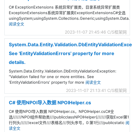
C# ExceptionExtensions 系统异常扩展类，目录系统异常扩展类
ExceptionExtensions系统异常扩展类ExceptionExtensionsC#全选
usingSystem;usingSystem.Collections.Generic;usingSystem.Data.
阅读全文
2023-11-07 21:45:46
C/S框架网
System.Data.Entity.Validation.DbEntityValidationExce
See 'EntityValidationErrors' property for more
details.
System.Data.Entity.Validation.DbEntityValidationException:
“Validation failed for one or more entities. See
'EntityValidationErrors' property for more
阅读全文
2023-11-07 21:13:41
C/S框架网
C# 使用NPOI导入数据 NPOIHelper.cs
C# 使用NPOI导入数据 NPOIHelper.cs，NPOIHelper.csC#全
选//////NPOI组件帮助类///publicclassNPOIHelper{//////获取Excel第1
行列头//////excel文件///表格名///列头序号，0:第1行///publicstatic
阅
读全文