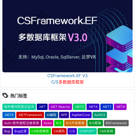
CSFramework.EF V3
C/S
多数据库框架
热门标签
软件著作权登记证书
.NET
.NET Reactor
.NET5
.NET6
.NET7
.NET8
.NET9
.NETFramework
AI编程
APP
AspNetCore
AuthV3
Auth-软件授权注册系统
Axios
B/S
B/S开发框架
B/S框架
BSFramework
Bug
Bug记录
C#加密解密
C#源码
C/S
CHATGPT
CMS系统