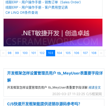
线联ERP - 用户操作手册 - 销售订单（Sales Order）
线联ERP - 用户操作手册 - 客户费用登记表
C# LINQ OR条件查询
···
98
99
100
101
102
103
104
105
106
107
108
···
开发框架怎样设置管理员用户 tb_MeyUser表重要字段详
解
开发框架怎样设置管理员用户 tb_MeyUser表重要字段详解
阅读全文
2020-03-27 11:22:25
C/S框架网
C/S快速开发框架能提供进销存源码参考吗？