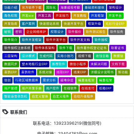
功能介绍
官方软件下载
国际化
海康威视考勤
基础资料窗体
架构设计
角色权限
开发sce
开发工具
开发技巧
开发教程
开发框架
开发平台
开发指南
客户案例
快速搭站系统
快速开发平台
框架升级
毛衫行业ERP
秘钥
密钥
企业网络维护
权限设计
软件报价
软件测试报告
软件加壳
软件简介
软件开发框架
软件开发平台
软件开发文档
软件授权
软件授权注册系统
软件体系架构
软件下载
软件著作权登记证书
软著证书
三层架构
设计模式
生成代码
实用小技巧
视频下载
收钱音箱
数据锁
数据同步
塑木地板行业ERP
推荐软件
微信小程序
未解决问题
文档下载
喜鹊ERP
喜鹊软件
系统对接
线联ERP
线束ERP
详细设计说明书
新功能
信创
行政区域数据库
需求分析
疑难杂症
蝇量级框架
蝇量框架
用户管理
用户开发手册
用户控件
在线软件
在线支付
纸箱ERP
智能语音收款机
自定义窗体
自定义组件
自动升级程序
联系我们
联系电话：13923396219(微信同号)
电子邮箱：23404761@qq.com