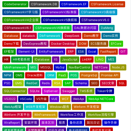
CodeGenerator
CSFramework.DB
CSFramework.EF
CSFramework.License
CSFrameworkV1学习版
CSFrameworkV2标准版
CSFrameworkV3高级版
CSFrameworkV4企业版
CSFrameworkV5旗舰版
CSFrameworkV6.0
CSFrameworkV6.1
CSFrameworkV6旗舰版
DAL数据访问层
DaMeng
Database
datalock
DbFramework
DeepSeek
Demo教学
Demo实例
Demo下载
DevExpress教程
Docker Desktop
DOM
ECS服务器
EFCore
EF框架
Element-UI
EntityFramework
ERP
ES6
Excel
FastReport
GIT
HR
HR考勤系统
IDatabase
IIS
JavaScript
LinERP
LINQ
MES
MiniFramework
MIS
MSSQL
MySql
NavBarControl
NETCore
Node.JS
NPM
OMS
Oracle资料
ORM
PaaS
POS
PostgreSql
Promise API
PSD
QMS
RedGet
Redis
RSA
SAP
Schema
SEO
SEO文章
SQL
SQLConnector
SQLite
SqlServer
Swagger
TMS系统
Token令牌
VS2022
VSCode
VS升级
VUE
WCF
WebApi
WebApi NETCore
WebApi框架
WEB开发框架
Windows服务
Winform 开发框架
Winform 开发平台
WinFramework
Workflow工作流
Workflow流程引擎
XtraReport
安装环境
版本区别
报表
备份还原
踩坑日记
操作手册
成本核算系统
达梦数据库
代码生成器
电子线材ERP
迭代开发记录