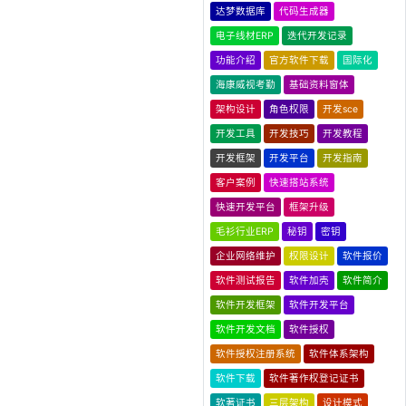
达梦数据库
代码生成器
电子线材ERP
迭代开发记录
功能介绍
官方软件下载
国际化
海康威视考勤
基础资料窗体
架构设计
角色权限
开发sce
开发工具
开发技巧
开发教程
开发框架
开发平台
开发指南
客户案例
快速搭站系统
快速开发平台
框架升级
毛衫行业ERP
秘钥
密钥
企业网络维护
权限设计
软件报价
软件测试报告
软件加壳
软件简介
软件开发框架
软件开发平台
软件开发文档
软件授权
软件授权注册系统
软件体系架构
软件下载
软件著作权登记证书
软著证书
三层架构
设计模式