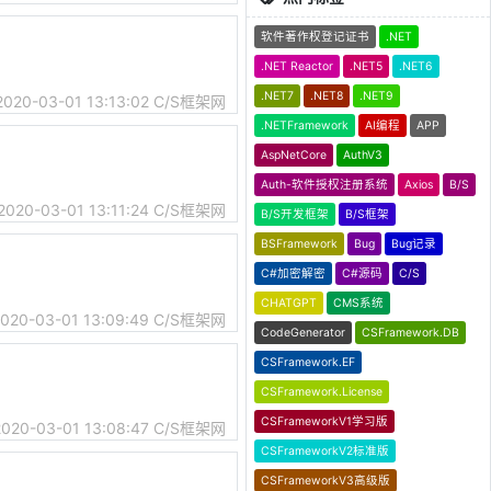
软件著作权登记证书
.NET
.NET Reactor
.NET5
.NET6
.NET7
.NET8
.NET9
2020-03-01 13:13:02
C/S框架网
.NETFramework
AI编程
APP
AspNetCore
AuthV3
Auth-软件授权注册系统
Axios
B/S
2020-03-01 13:11:24
C/S框架网
B/S开发框架
B/S框架
BSFramework
Bug
Bug记录
C#加密解密
C#源码
C/S
CHATGPT
CMS系统
020-03-01 13:09:49
C/S框架网
CodeGenerator
CSFramework.DB
CSFramework.EF
CSFramework.License
CSFrameworkV1学习版
2020-03-01 13:08:47
C/S框架网
CSFrameworkV2标准版
CSFrameworkV3高级版