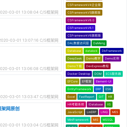
CSFrameworkV4企业版
020-03-01 13:08:04
C/S框架网
CSFrameworkV5旗舰版
CSFrameworkV6.0
CSFrameworkV6.1
CSFrameworkV6旗舰版
2020-03-01 13:07:16
C/S框架网
DAL数据访问层
DaMeng
Database
datalock
DbFramework
DeepSeek
Demo教学
Demo实例
Demo下载
DevExpress教程
020-03-01 13:06:08
C/S框架网
Docker Desktop
DOM
ECS服务器
EFCore
EF框架
Element-UI
EntityFramework
ERP
ES6
2020-03-01 13:03:47
C/S框架网
Excel
FastReport
GIT
HR
HR考勤系统
IDatabase
IIS
S框架网原创
JavaScript
LinERP
LINQ
MES
MiniFramework
MIS
MSSQL
020-03-01 13:03:04
C/S框架网