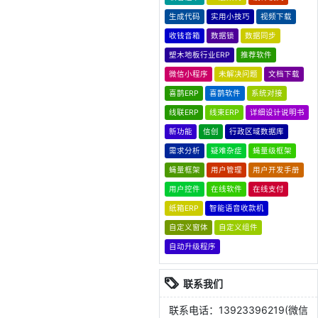
生成代码
实用小技巧
视频下载
收钱音箱
数据锁
数据同步
塑木地板行业ERP
推荐软件
微信小程序
未解决问题
文档下载
喜鹊ERP
喜鹊软件
系统对接
线联ERP
线束ERP
详细设计说明书
新功能
信创
行政区域数据库
需求分析
疑难杂症
蝇量级框架
蝇量框架
用户管理
用户开发手册
用户控件
在线软件
在线支付
纸箱ERP
智能语音收款机
自定义窗体
自定义组件
自动升级程序
联系我们
联系电话：13923396219(微信