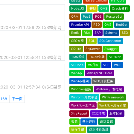
MySql
NavBarControl
NETCore
Node.JS
NPM
OMS
Oracle资料
）
ORM
PaaS
POS
PostgreSql
Promise API
PSD
QMS
RedGet
2020-03-01 12:59:23
C/S框架网
Redis
RSA
SAP
Schema
SEO
SEO文章
SQL
SQLConnector
SQLite
SqlServer
Swagger
2020-03-01 12:58:41
C/S框架网
TMS系统
Token令牌
VS2022
VSCode
VS升级
VUE
WCF
WebApi
WebApi NETCore
WebApi框架
WEB开发框架
2020-03-01 12:57:34
C/S框架网
Windows服务
Winform 开发框架
Winform 开发平台
WinFramework
168
下一页
Workflow工作流
Workflow流程引擎
XtraReport
安装环境
版本区别
报表
备份还原
踩坑日记
操作手册
成本核算系统