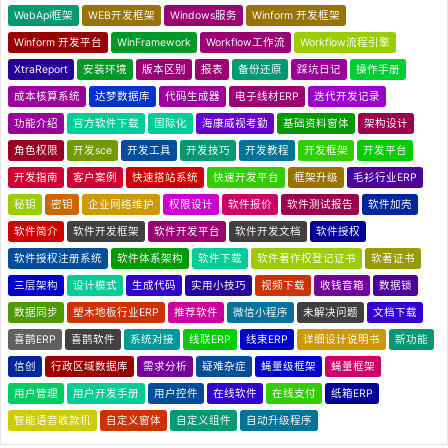
WebApi框架
WEB开发框架
Windows服务
Winform 开发框架
Winform 开发平台
WinFramework
Workflow工作流
Workflow流程引擎
XtraReport
安装环境
版本区别
报表
备份还原
踩坑日记
操作手册
成本核算系统
达梦数据库
代码生成器
电子线材ERP
迭代开发记录
功能介绍
官方软件下载
国际化
海康威视考勤
基础资料窗体
架构设计
角色权限
开发sce
开发工具
开发技巧
开发教程
开发框架
开发平台
开发指南
客户案例
快速搭站系统
快速开发平台
框架升级
毛衫行业ERP
秘钥
密钥
企业网络维护
权限设计
软件报价
软件测试报告
软件加壳
软件简介
软件开发框架
软件开发平台
软件开发文档
软件授权
软件授权注册系统
软件体系架构
软件下载
软件著作权登记证书
软著证书
三层架构
设计模式
生成代码
实用小技巧
视频下载
收钱音箱
数据锁
数据同步
塑木地板行业ERP
推荐软件
微信小程序
未解决问题
文档下载
喜鹊ERP
喜鹊软件
系统对接
线联ERP
线束ERP
详细设计说明书
新功能
信创
行政区域数据库
需求分析
疑难杂症
蝇量级框架
蝇量框架
用户管理
用户开发手册
用户控件
在线软件
在线支付
纸箱ERP
智能语音收款机
自定义窗体
自定义组件
自动升级程序