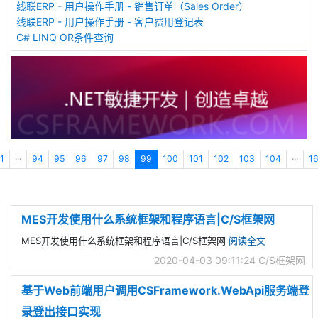
线联ERP - 用户操作手册 - 销售订单（Sales Order）
线联ERP - 用户操作手册 - 客户费用登记表
C# LINQ OR条件查询
1
···
94
95
96
97
98
99
100
101
102
103
104
···
1
MES开发使用什么系统框架和程序语言|C/S框架网
MES开发使用什么系统框架和程序语言|C/S框架网
阅读全文
2020-04-03 09:11:24
C/S框架网
基于Web前端用户调用CSFramework.WebApi服务端登
录登出接口实现