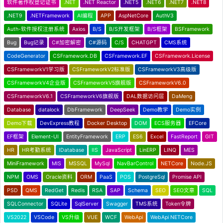
软件著作权登记证书
.NET
.NET Reactor
.NET5
.NET6
.NET7
.NET8
.NET9
.NETFramework
AI编程
APP
AspNetCore
AuthV3
Auth-软件授权注册系统
Axios
B/S
B/S开发框架
B/S框架
BSFramework
Bug
Bug记录
C#加密解密
C#源码
C/S
CHATGPT
CMS系统
CodeGenerator
CSFramework.DB
CSFramework.EF
CSFramework.License
CSFrameworkV1学习版
CSFrameworkV2标准版
CSFrameworkV3高级版
CSFrameworkV4企业版
CSFrameworkV5旗舰版
CSFrameworkV6.0
CSFrameworkV6.1
CSFrameworkV6旗舰版
DAL数据访问层
DaMeng
Database
datalock
DbFramework
DeepSeek
Demo教学
Demo实例
Demo下载
DevExpress教程
Docker Desktop
DOM
ECS服务器
EFCore
EF框架
Element-UI
EntityFramework
ERP
ES6
Excel
FastReport
GIT
HR
HR考勤系统
IDatabase
IIS
JavaScript
LinERP
LINQ
MES
MiniFramework
MIS
MSSQL
MySql
NavBarControl
NETCore
Node.JS
NPM
OMS
Oracle资料
ORM
PaaS
POS
PostgreSql
Promise API
PSD
QMS
RedGet
Redis
RSA
SAP
Schema
SEO
SEO文章
SQL
SQLConnector
SQLite
SqlServer
Swagger
TMS系统
Token令牌
VS2022
VSCode
VS升级
VUE
WCF
WebApi
WebApi NETCore