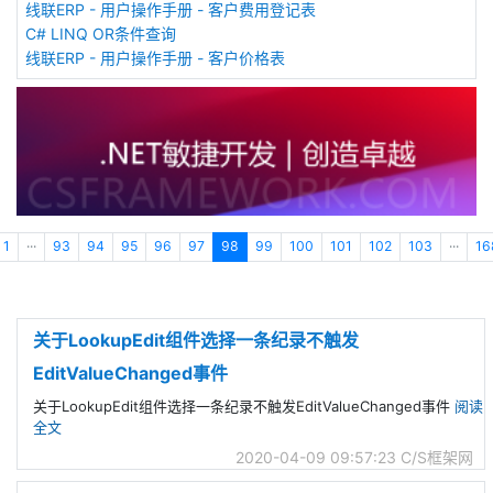
线联ERP - 用户操作手册 - 客户费用登记表
C# LINQ OR条件查询
线联ERP - 用户操作手册 - 客户价格表
1
···
93
94
95
96
97
98
99
100
101
102
103
···
16
关于LookupEdit组件选择一条纪录不触发
EditValueChanged事件
关于LookupEdit组件选择一条纪录不触发EditValueChanged事件
阅读
全文
2020-04-09 09:57:23
C/S框架网