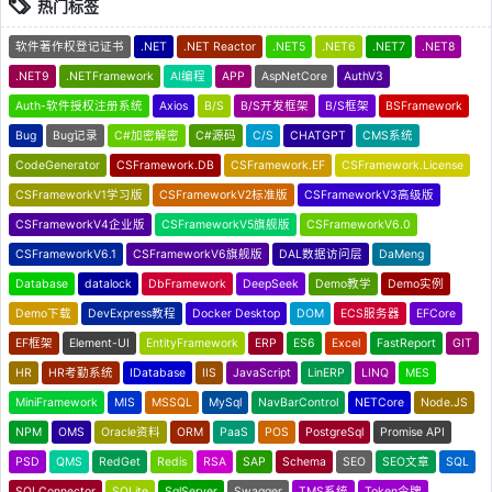
热门标签
软件著作权登记证书
.NET
.NET Reactor
.NET5
.NET6
.NET7
.NET8
.NET9
.NETFramework
AI编程
APP
AspNetCore
AuthV3
Auth-软件授权注册系统
Axios
B/S
B/S开发框架
B/S框架
BSFramework
Bug
Bug记录
C#加密解密
C#源码
C/S
CHATGPT
CMS系统
CodeGenerator
CSFramework.DB
CSFramework.EF
CSFramework.License
CSFrameworkV1学习版
CSFrameworkV2标准版
CSFrameworkV3高级版
CSFrameworkV4企业版
CSFrameworkV5旗舰版
CSFrameworkV6.0
CSFrameworkV6.1
CSFrameworkV6旗舰版
DAL数据访问层
DaMeng
Database
datalock
DbFramework
DeepSeek
Demo教学
Demo实例
Demo下载
DevExpress教程
Docker Desktop
DOM
ECS服务器
EFCore
EF框架
Element-UI
EntityFramework
ERP
ES6
Excel
FastReport
GIT
HR
HR考勤系统
IDatabase
IIS
JavaScript
LinERP
LINQ
MES
MiniFramework
MIS
MSSQL
MySql
NavBarControl
NETCore
Node.JS
NPM
OMS
Oracle资料
ORM
PaaS
POS
PostgreSql
Promise API
PSD
QMS
RedGet
Redis
RSA
SAP
Schema
SEO
SEO文章
SQL
SQLConnector
SQLite
SqlServer
Swagger
TMS系统
Token令牌