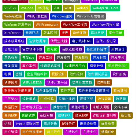
VS2022
VSCode
VS升级
VUE
WCF
WebApi
WebApi NETCore
WebApi框架
WEB开发框架
Windows服务
Winform 开发框架
Winform 开发平台
WinFramework
Workflow工作流
Workflow流程引擎
XtraReport
安装环境
版本区别
报表
备份还原
踩坑日记
操作手册
成本核算系统
达梦数据库
代码生成器
电子线材ERP
迭代开发记录
功能介绍
官方软件下载
国际化
海康威视考勤
基础资料窗体
架构设计
角色权限
开发sce
开发工具
开发技巧
开发教程
开发框架
开发平台
开发指南
客户案例
快速搭站系统
快速开发平台
框架升级
毛衫行业ERP
秘钥
密钥
企业网络维护
权限设计
软件报价
软件测试报告
软件加壳
软件简介
软件开发框架
软件开发平台
软件开发文档
软件授权
软件授权注册系统
软件体系架构
软件下载
软件著作权登记证书
软著证书
三层架构
设计模式
生成代码
实用小技巧
视频下载
收钱音箱
数据锁
数据同步
塑木地板行业ERP
推荐软件
微信小程序
未解决问题
文档下载
喜鹊ERP
喜鹊软件
系统对接
线联ERP
线束ERP
详细设计说明书
新功能
信创
行政区域数据库
需求分析
疑难杂症
蝇量级框架
蝇量框架
用户管理
用户开发手册
用户控件
在线软件
在线支付
纸箱ERP