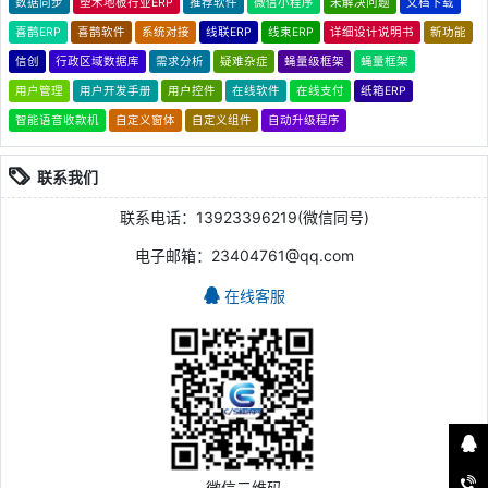
数据同步
塑木地板行业ERP
推荐软件
微信小程序
未解决问题
文档下载
喜鹊ERP
喜鹊软件
系统对接
线联ERP
线束ERP
详细设计说明书
新功能
信创
行政区域数据库
需求分析
疑难杂症
蝇量级框架
蝇量框架
用户管理
用户开发手册
用户控件
在线软件
在线支付
纸箱ERP
智能语音收款机
自定义窗体
自定义组件
自动升级程序
联系我们
联系电话：13923396219(微信同号)
电子邮箱：23404761@qq.com
在线客服
微信二维码