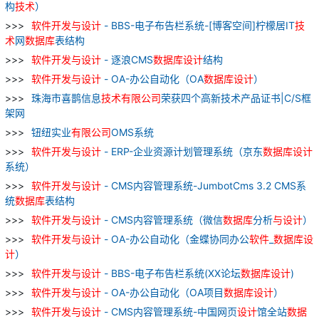
构
技术
）
软件
开发
与
设计
- BBS-电子布告栏系统-[博客空间]柠檬居IT
技
术
网
数据库
表结构
软件
开发
与
设计
- 逐浪CMS
数据库
设计
结构
软件
开发
与
设计
- OA-办公自动化（OA
数据库
设计
）
珠海市喜鹊信息
技术
有限公司
荣获四个高新技术产品证书|C/S框
架网
钮纽实业
有限公司
OMS系统
软件
开发
与
设计
- ERP-企业资源计划管理系统（京东
数据库
设计
系统）
软件
开发
与
设计
- CMS内容管理系统-JumbotCms 3.2 CMS系
统
数据库
表结构
软件
开发
与
设计
- CMS内容管理系统（微信
数据库
分析
与
设计
）
软件
开发
与
设计
- OA-办公自动化（金蝶协同办公
软件
_
数据库
设
计
）
软件
开发
与
设计
- BBS-电子布告栏系统(XX论坛
数据库
设计
)
软件
开发
与
设计
- OA-办公自动化（OA项目
数据库
设计
）
软件
开发
与
设计
- CMS内容管理系统-中国网页
设计
馆全站
数据