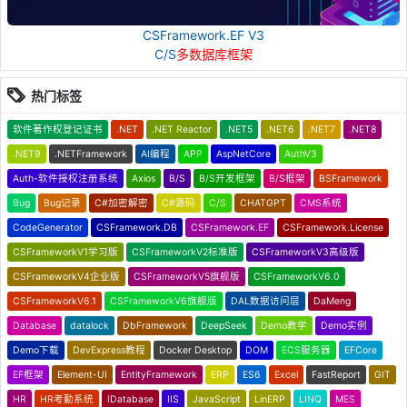
CSFramework.EF V3
C/S
多数据库框架
热门标签
软件著作权登记证书
.NET
.NET Reactor
.NET5
.NET6
.NET7
.NET8
.NET9
.NETFramework
AI编程
APP
AspNetCore
AuthV3
Auth-软件授权注册系统
Axios
B/S
B/S开发框架
B/S框架
BSFramework
Bug
Bug记录
C#加密解密
C#源码
C/S
CHATGPT
CMS系统
CodeGenerator
CSFramework.DB
CSFramework.EF
CSFramework.License
CSFrameworkV1学习版
CSFrameworkV2标准版
CSFrameworkV3高级版
CSFrameworkV4企业版
CSFrameworkV5旗舰版
CSFrameworkV6.0
CSFrameworkV6.1
CSFrameworkV6旗舰版
DAL数据访问层
DaMeng
Database
datalock
DbFramework
DeepSeek
Demo教学
Demo实例
Demo下载
DevExpress教程
Docker Desktop
DOM
ECS服务器
EFCore
EF框架
Element-UI
EntityFramework
ERP
ES6
Excel
FastReport
GIT
HR
HR考勤系统
IDatabase
IIS
JavaScript
LinERP
LINQ
MES