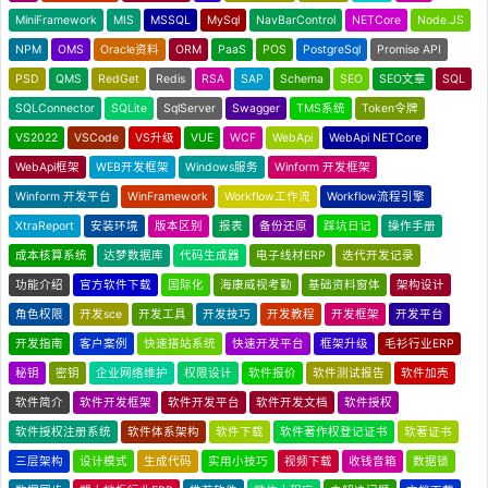
MiniFramework
MIS
MSSQL
MySql
NavBarControl
NETCore
Node.JS
NPM
OMS
Oracle资料
ORM
PaaS
POS
PostgreSql
Promise API
PSD
QMS
RedGet
Redis
RSA
SAP
Schema
SEO
SEO文章
SQL
SQLConnector
SQLite
SqlServer
Swagger
TMS系统
Token令牌
VS2022
VSCode
VS升级
VUE
WCF
WebApi
WebApi NETCore
WebApi框架
WEB开发框架
Windows服务
Winform 开发框架
Winform 开发平台
WinFramework
Workflow工作流
Workflow流程引擎
XtraReport
安装环境
版本区别
报表
备份还原
踩坑日记
操作手册
成本核算系统
达梦数据库
代码生成器
电子线材ERP
迭代开发记录
功能介绍
官方软件下载
国际化
海康威视考勤
基础资料窗体
架构设计
角色权限
开发sce
开发工具
开发技巧
开发教程
开发框架
开发平台
开发指南
客户案例
快速搭站系统
快速开发平台
框架升级
毛衫行业ERP
秘钥
密钥
企业网络维护
权限设计
软件报价
软件测试报告
软件加壳
软件简介
软件开发框架
软件开发平台
软件开发文档
软件授权
软件授权注册系统
软件体系架构
软件下载
软件著作权登记证书
软著证书
三层架构
设计模式
生成代码
实用小技巧
视频下载
收钱音箱
数据锁