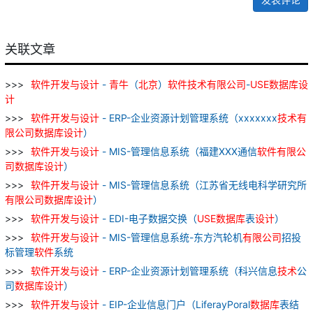
关联文章
软件
开发
与
设计
-
青
牛
（
北京
）
软件
技术
有限公司
-
USE
数据库
设
计
软件
开发
与
设计
- ERP-企业资源计划管理系统（xxxxxxx
技术
有
限公司
数据库
设计
）
软件
开发
与
设计
- MIS-管理信息系统（福建XXX通信
软件
有限公
司
数据库
设计
）
软件
开发
与
设计
- MIS-管理信息系统（江苏省无线电科学研究所
有限公司
数据库
设计
）
软件
开发
与
设计
- EDI-电子数据交换（
USE
数据库
表
设计
）
软件
开发
与
设计
- MIS-管理信息系统-东方汽轮机
有限公司
招投
标管理
软件
系统
软件
开发
与
设计
- ERP-企业资源计划管理系统（科兴信息
技术
公
司
数据库
设计
）
软件
开发
与
设计
- EIP-企业信息门户（LiferayPoral
数据库
表结