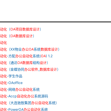
动化
（
OA
项目
数据库
设计
）
动化
（
OA
数据库
设计
）
动化
动化
（XX物业
办公
OA
系统
数据库
设计
）
动化
-方配
办公
自动化
系统(
OA
) 1.2
动化
（通达
OA
数据库
结构
设计
）
动化
（金蝶协同
办公
软件
_
数据库
设计
）
动化
-学生作品
动化
-OAoffice
动化
-网络
办公
自动化
系统
动化
-Accp
自动化
办公
系统源码
动化
（大连驰敖集团
办公
自动化
系统）
动化
-PowerOA
办公
自动化
系统