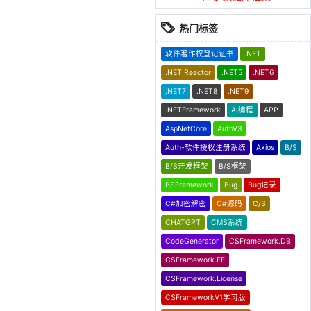
热门标签
软件著作权登记证书
.NET
.NET Reactor
.NET5
.NET6
.NET7
.NET8
.NET9
.NETFramework
AI编程
APP
AspNetCore
AuthV3
Auth-软件授权注册系统
Axios
B/S
B/S开发框架
B/S框架
BSFramework
Bug
Bug记录
C#加密解密
C#源码
C/S
CHATGPT
CMS系统
CodeGenerator
CSFramework.DB
CSFramework.EF
CSFramework.License
CSFrameworkV1学习版