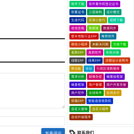
软件下载
软件著作权登记证书
软著证书
三层架构
设计模式
生成代码
实用小技巧
视频下载
收钱音箱
数据锁
数据同步
塑木地板行业ERP
推荐软件
微信小程序
未解决问题
文档下载
喜鹊ERP
喜鹊软件
系统对接
线联ERP
线束ERP
详细设计说明书
新功能
信创
行政区域数据库
需求分析
疑难杂症
蝇量级框架
蝇量框架
用户管理
用户开发手册
用户控件
在线软件
在线支付
纸箱ERP
智能语音收款机
自定义窗体
自定义组件
自动升级程序
联系我们
发表评论