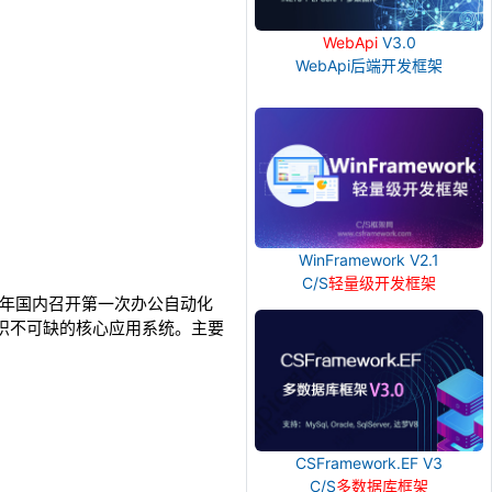
WebApi
V3.0
WebApi后端开发框架
WinFramework V2.1
C/S
轻量级开发框架
5年国内召开第一次办公自动化
组织不可缺的核心应用系统。主要
CSFramework.EF V3
C/S
多数据库框架