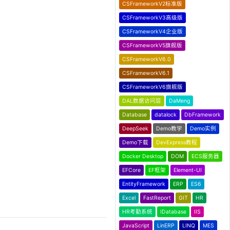
CSFrameworkV2标准版
CSFrameworkV3高级版
CSFrameworkV4企业版
CSFrameworkV5旗舰版
CSFrameworkV6.0
CSFrameworkV6.1
CSFrameworkV6旗舰版
DAL数据访问层
DaMeng
Database
datalock
DbFramework
DeepSeek
Demo教学
Demo实例
Demo下载
DevExpress教程
Docker Desktop
DOM
ECS服务器
EFCore
EF框架
Element-UI
EntityFramework
ERP
ES6
Excel
FastReport
GIT
HR
HR考勤系统
IDatabase
IIS
JavaScript
LinERP
LINQ
MES