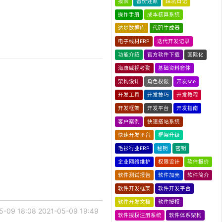
报表
备份还原
踩坑日记
操作手册
成本核算系统
达梦数据库
代码生成器
电子线材ERP
迭代开发记录
功能介绍
官方软件下载
国际化
海康威视考勤
基础资料窗体
架构设计
角色权限
开发sce
开发工具
开发技巧
开发教程
开发框架
开发平台
开发指南
客户案例
快速搭站系统
快速开发平台
框架升级
毛衫行业ERP
秘钥
密钥
企业网络维护
权限设计
软件报价
软件测试报告
软件加壳
软件简介
软件开发框架
软件开发平台
软件开发文档
软件授权
5-09 18:08
2021-05-09 19:49
软件授权注册系统
软件体系架构