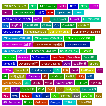
软件著作权登记证书
.NET
.NET Reactor
.NET5
.NET6
.NET7
.NET8
.NET9
.NETFramework
AI编程
APP
AspNetCore
AuthV3
Auth-软件授权注册系统
Axios
B/S
B/S开发框架
B/S框架
BSFramework
Bug
Bug记录
C#加密解密
C#源码
C/S
CHATGPT
CMS系统
CodeGenerator
CSFramework.DB
CSFramework.EF
CSFramework.License
CSFrameworkV1学习版
CSFrameworkV2标准版
CSFrameworkV3高级版
CSFrameworkV4企业版
CSFrameworkV5旗舰版
CSFrameworkV6.0
CSFrameworkV6.1
CSFrameworkV6旗舰版
DAL数据访问层
DaMeng
Database
datalock
DbFramework
DeepSeek
Demo教学
Demo实例
Demo下载
DevExpress教程
Docker Desktop
DOM
ECS服务器
EFCore
EF框架
Element-UI
EntityFramework
ERP
ES6
Excel
FastReport
GIT
HR
HR考勤系统
IDatabase
IIS
JavaScript
LinERP
LINQ
MES
MiniFramework
MIS
MSSQL
MySql
NavBarControl
NETCore
Node.JS
NPM
OMS
Oracle资料
ORM
PaaS
POS
PostgreSql
Promise API
PSD
QMS
RedGet
Redis
RSA
SAP
Schema
SEO
SEO文章
SQL
SQLConnector
SQLite
SqlServer
Swagger
TMS系统
Token令牌