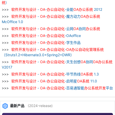
统
）
软件
开发
与
设计
-
OA
-
办公
自动化
-全能
OA
办公
系统
2012
软件
开发
与
设计
-
OA
-
办公
自动化
-魔方动力
OA
办公
系统
McOffice 1.0
软件
开发
与
设计
-
OA
-
办公
自动化
-云网
OA
协同
办公
系统
软件
开发
与
设计
-
OA
-
办公
自动化
-OAoffice
软件
开发
与
设计
-
OA
-
办公
自动化
-学生作品
软件
开发
与
设计
-
OA
-
办公
自动化
-
OA
办公
自动化
管理
系统
（Struts1.2+Hibernate3.0+Spring2+DWR）
软件
开发
与
设计
-
OA
-
办公
自动化
-天生创想
OA
协同
OA
办公
系统
V2017
软件
开发
与
设计
-
OA
-
办公
自动化
-毕节热线
OA
系统
1.3
软件
开发
与
设计
-
OA
-
办公
自动化
-启明星
OA
系统
11.0
软件
开发
与
设计
-
OA
-
办公
自动化
-百易通智能
办公
系统
开发
平台
最新产品
(2024-release)