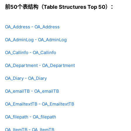
前50个表结构（Table Structures Top 50）：
OA_Address - OA_Address
OA_AdminLog - OA_AdminLog
OA_Callinfo - OA_Callinfo
OA_Department - OA_Department
OA_Diary - OA_Diary
OA_emailTB - OA_emailTB
OA_EmailtextTB - OA_EmailtextTB
OA_filepath - OA_filepath
OA_ItemTB - OA_ItemTB