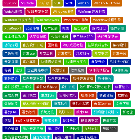
VS2022
VSCode
VS升级
VUE
WCF
WebApi
WebApi NETCore
WebApi框架
WEB开发框架
Windows服务
Winform 开发框架
Winform 开发平台
WinFramework
Workflow工作流
Workflow流程引擎
XtraReport
安装环境
版本区别
报表
备份还原
踩坑日记
操作手册
成本核算系统
达梦数据库
代码生成器
电子线材ERP
迭代开发记录
功能介绍
官方软件下载
国际化
海康威视考勤
基础资料窗体
架构设计
角色权限
开发sce
开发工具
开发技巧
开发教程
开发框架
开发平台
开发指南
客户案例
快速搭站系统
快速开发平台
框架升级
毛衫行业ERP
秘钥
密钥
企业网络维护
权限设计
软件报价
软件测试报告
软件加壳
软件简介
软件开发框架
软件开发平台
软件开发文档
软件授权
软件授权注册系统
软件体系架构
软件下载
软件著作权登记证书
软著证书
三层架构
设计模式
生成代码
实用小技巧
视频下载
收钱音箱
数据锁
数据同步
塑木地板行业ERP
推荐软件
微信小程序
未解决问题
文档下载
喜鹊ERP
喜鹊软件
系统对接
线联ERP
线束ERP
详细设计说明书
新功能
信创
行政区域数据库
需求分析
疑难杂症
蝇量级框架
蝇量框架
用户管理
用户开发手册
用户控件
在线软件
在线支付
纸箱ERP
智能语音收款机
自定义窗体
自定义组件
自动升级程序