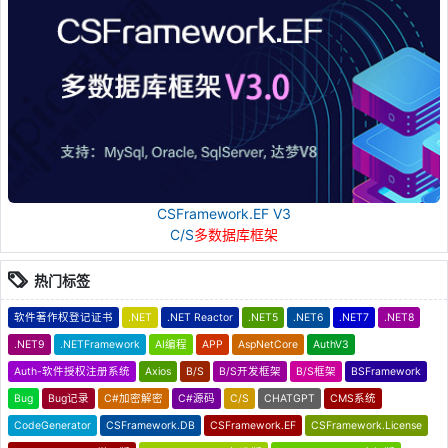
CSFramework.EF V3
C/S
多数据库框架
热门标签
软件著作权登记证书
.NET
.NET Reactor
.NET5
.NET6
.NET7
.NET8
.NET9
.NETFramework
AI编程
APP
AspNetCore
AuthV3
Auth-软件授权注册系统
Axios
B/S
B/S开发框架
B/S框架
BSFramework
Bug
Bug记录
C#加密解密
C#源码
C/S
CHATGPT
CMS系统
CodeGenerator
CSFramework.DB
CSFramework.EF
CSFramework.License