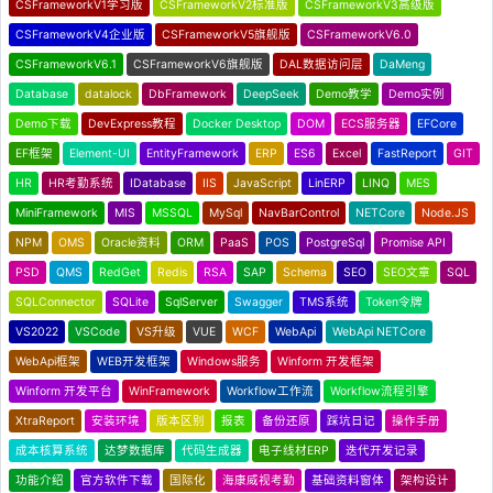
CSFrameworkV1学习版
CSFrameworkV2标准版
CSFrameworkV3高级版
CSFrameworkV4企业版
CSFrameworkV5旗舰版
CSFrameworkV6.0
CSFrameworkV6.1
CSFrameworkV6旗舰版
DAL数据访问层
DaMeng
Database
datalock
DbFramework
DeepSeek
Demo教学
Demo实例
Demo下载
DevExpress教程
Docker Desktop
DOM
ECS服务器
EFCore
EF框架
Element-UI
EntityFramework
ERP
ES6
Excel
FastReport
GIT
HR
HR考勤系统
IDatabase
IIS
JavaScript
LinERP
LINQ
MES
MiniFramework
MIS
MSSQL
MySql
NavBarControl
NETCore
Node.JS
NPM
OMS
Oracle资料
ORM
PaaS
POS
PostgreSql
Promise API
PSD
QMS
RedGet
Redis
RSA
SAP
Schema
SEO
SEO文章
SQL
SQLConnector
SQLite
SqlServer
Swagger
TMS系统
Token令牌
VS2022
VSCode
VS升级
VUE
WCF
WebApi
WebApi NETCore
WebApi框架
WEB开发框架
Windows服务
Winform 开发框架
Winform 开发平台
WinFramework
Workflow工作流
Workflow流程引擎
XtraReport
安装环境
版本区别
报表
备份还原
踩坑日记
操作手册
成本核算系统
达梦数据库
代码生成器
电子线材ERP
迭代开发记录
功能介绍
官方软件下载
国际化
海康威视考勤
基础资料窗体
架构设计