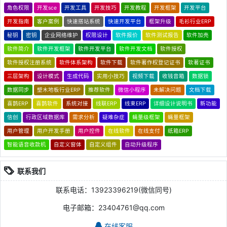
角色权限
开发sce
开发工具
开发技巧
开发教程
开发框架
开发平台
开发指南
客户案例
快速搭站系统
快速开发平台
框架升级
毛衫行业ERP
秘钥
密钥
企业网络维护
权限设计
软件报价
软件测试报告
软件加壳
软件简介
软件开发框架
软件开发平台
软件开发文档
软件授权
软件授权注册系统
软件体系架构
软件下载
软件著作权登记证书
软著证书
三层架构
设计模式
生成代码
实用小技巧
视频下载
收钱音箱
数据锁
数据同步
塑木地板行业ERP
推荐软件
微信小程序
未解决问题
文档下载
喜鹊ERP
喜鹊软件
系统对接
线联ERP
线束ERP
详细设计说明书
新功能
信创
行政区域数据库
需求分析
疑难杂症
蝇量级框架
蝇量框架
用户管理
用户开发手册
用户控件
在线软件
在线支付
纸箱ERP
智能语音收款机
自定义窗体
自定义组件
自动升级程序
联系我们
联系电话：13923396219(微信同号)
电子邮箱：23404761@qq.com
在线客服