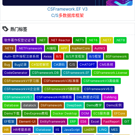
CSFramework.EF V3
C/S
多数据库框架
热门标签
软件著作权登记证书
.NET
.NET Reactor
.NET5
.NET6
.NET7
.NET8
.NET9
.NETFramework
AI编程
APP
AspNetCore
AuthV3
Auth-软件授权注册系统
Axios
B/S
B/S开发框架
B/S框架
BSFramework
Bug
Bug记录
C#加密解密
C#源码
C/S
CHATGPT
CMS系统
CodeGenerator
CSFramework.DB
CSFramework.EF
CSFramework.License
CSFrameworkV1学习版
CSFrameworkV2标准版
CSFrameworkV3高级版
CSFrameworkV4企业版
CSFrameworkV5旗舰版
CSFrameworkV6.0
CSFrameworkV6.1
CSFrameworkV6旗舰版
DAL数据访问层
DaMeng
Database
datalock
DbFramework
DeepSeek
Demo教学
Demo实例
Demo下载
DevExpress教程
Docker Desktop
DOM
ECS服务器
EFCore
EF框架
Element-UI
EntityFramework
ERP
ES6
Excel
FastReport
GIT
HR
HR考勤系统
IDatabase
IIS
JavaScript
LinERP
LINQ
MES