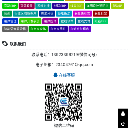
喜鹊ERP
喜鹊软件
系统对接
线联ERP
线束ERP
详细设计说明书
新功能
信创
行政区域数据库
需求分析
疑难杂症
蝇量级框架
蝇量框架
用户管理
用户开发手册
用户控件
在线软件
在线支付
纸箱ERP
智能语音收款机
自定义窗体
自定义组件
自动升级程序
联系我们
联系电话：13923396219(微信同号)
电子邮箱：23404761@qq.com
在线客服
微信二维码