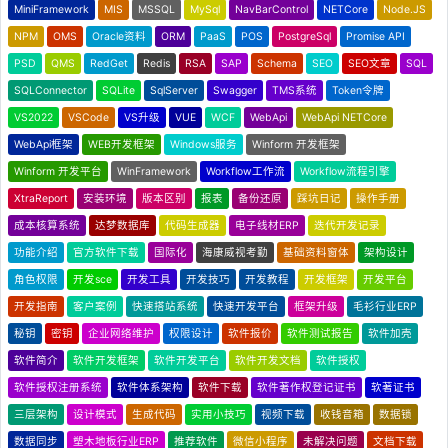
MiniFramework
MIS
MSSQL
MySql
NavBarControl
NETCore
Node.JS
NPM
OMS
Oracle资料
ORM
PaaS
POS
PostgreSql
Promise API
PSD
QMS
RedGet
Redis
RSA
SAP
Schema
SEO
SEO文章
SQL
SQLConnector
SQLite
SqlServer
Swagger
TMS系统
Token令牌
VS2022
VSCode
VS升级
VUE
WCF
WebApi
WebApi NETCore
WebApi框架
WEB开发框架
Windows服务
Winform 开发框架
Winform 开发平台
WinFramework
Workflow工作流
Workflow流程引擎
XtraReport
安装环境
版本区别
报表
备份还原
踩坑日记
操作手册
成本核算系统
达梦数据库
代码生成器
电子线材ERP
迭代开发记录
功能介绍
官方软件下载
国际化
海康威视考勤
基础资料窗体
架构设计
角色权限
开发sce
开发工具
开发技巧
开发教程
开发框架
开发平台
开发指南
客户案例
快速搭站系统
快速开发平台
框架升级
毛衫行业ERP
秘钥
密钥
企业网络维护
权限设计
软件报价
软件测试报告
软件加壳
软件简介
软件开发框架
软件开发平台
软件开发文档
软件授权
软件授权注册系统
软件体系架构
软件下载
软件著作权登记证书
软著证书
三层架构
设计模式
生成代码
实用小技巧
视频下载
收钱音箱
数据锁
数据同步
塑木地板行业ERP
推荐软件
微信小程序
未解决问题
文档下载