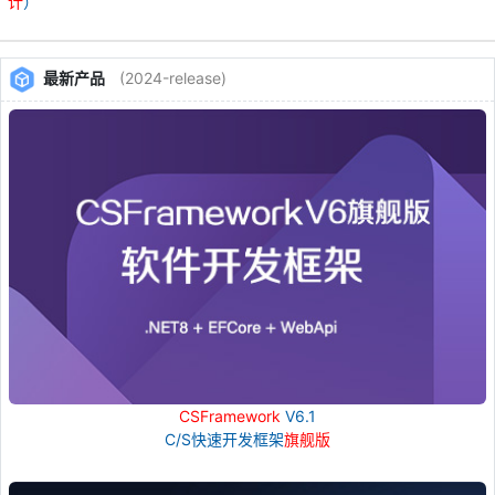
计
）
最新产品
(2024-release)
CSFramework
V6.1
C/S快速开发框架
旗舰版