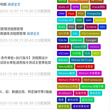
MySql
NavBarControl
NETCore
统架构图
阅读全文
Node.JS
NPM
OMS
Oracle资料
2023-12-07 11:15:30
C/S框架网
ORM
PaaS
POS
PostgreSql
Promise API
PSD
QMS
RedGet
Redis
RSA
SAP
Schema
SEO
程图管理流程图管理
管理数据库流程图管理
阅读全文
SEO文章
SQL
SQLConnector
2023-12-06 21:20:42
C/S框架网
SQLite
SqlServer
Swagger
TMS系统
Token令牌
VS2022
VSCode
VS升级
VUE
WCF
级审批+条件审批+执行指令】流程图设计
WebApi
WebApi NETCore
测试班长审批调用指令测试主管审批部
WebApi框架
WEB开发框架
Windows服务
Winform 开发框架
2023-12-06 20:04:32
C/S框架网
Winform 开发平台
WinFramework
Workflow工作流
Workflow流程引擎
应用定义，如：数据应用、特定操作等2画曲
XtraReport
安装环境
版本区别
报表
备份还原
踩坑日记
2023-12-06 19:38:39
C/S框架网
操作手册
成本核算系统