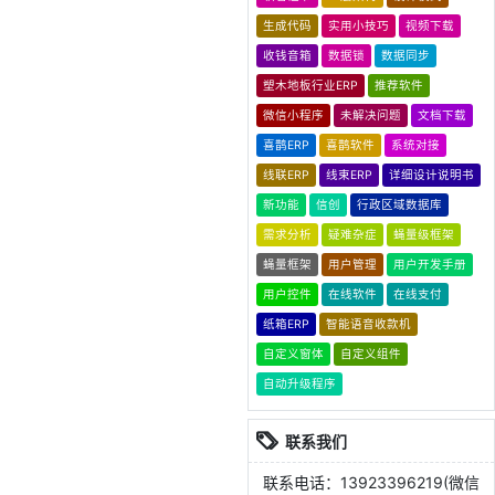
生成代码
实用小技巧
视频下载
收钱音箱
数据锁
数据同步
塑木地板行业ERP
推荐软件
微信小程序
未解决问题
文档下载
喜鹊ERP
喜鹊软件
系统对接
线联ERP
线束ERP
详细设计说明书
新功能
信创
行政区域数据库
需求分析
疑难杂症
蝇量级框架
蝇量框架
用户管理
用户开发手册
用户控件
在线软件
在线支付
纸箱ERP
智能语音收款机
自定义窗体
自定义组件
自动升级程序
联系我们
联系电话：13923396219(微信