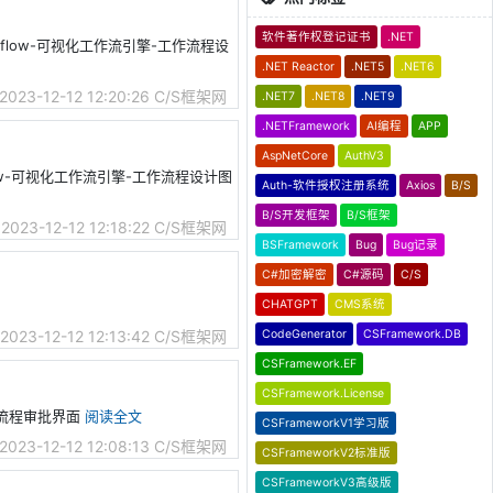
软件著作权登记证书
.NET
orkflow-可视化工作流引擎-工作流程设
.NET Reactor
.NET5
.NET6
2023-12-12 12:20:26
C/S框架网
.NET7
.NET8
.NET9
.NETFramework
AI编程
APP
AspNetCore
AuthV3
kflow-可视化工作流引擎-工作流程设计图
Auth-软件授权注册系统
Axios
B/S
B/S开发框架
B/S框架
2023-12-12 12:18:22
C/S框架网
BSFramework
Bug
Bug记录
C#加密解密
C#源码
C/S
CHATGPT
CMS系统
CodeGenerator
CSFramework.DB
2023-12-12 12:13:42
C/S框架网
CSFramework.EF
CSFramework.License
引擎-流程审批界面
阅读全文
CSFrameworkV1学习版
2023-12-12 12:08:13
C/S框架网
CSFrameworkV2标准版
CSFrameworkV3高级版