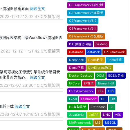
CSFrameworkV4企业版
流引擎-流程图预览界面
阅读全文
CSFrameworkV5旗舰版
2023-12-12 12:02:47
C/S框架网
CSFrameworkV6.0
CSFrameworkV6.1
CSFrameworkV6旗舰版
引擎-数据库表结构目录Workflow-流程图表
DAL数据访问层
DaMeng
2023-12-12 11:21:42
C/S框架网
Database
datalock
DbFramework
DeepSeek
Demo教学
Demo实例
Demo下载
DevExpress教程
.0-C/S框架网可视化工作流引擎系统介绍目录
Docker Desktop
DOM
ECS服务器
可视化界面为核心，
阅读全文
EFCore
EF框架
Element-UI
2023-12-07 23:30:10
C/S框架网
EntityFramework
ERP
ES6
Excel
FastReport
GIT
HR
-试用版下载
阅读全文
HR考勤系统
IDatabase
IIS
2023-12-07 16:18:51
C/S框架网
JavaScript
LinERP
LINQ
MES
MiniFramework
MIS
MSSQL