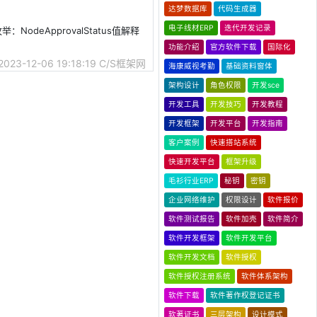
达梦数据库
代码生成器
电子线材ERP
迭代开发记录
odeApprovalStatus值解释
功能介绍
官方软件下载
国际化
2023-12-06 19:18:19
C/S框架网
海康威视考勤
基础资料窗体
架构设计
角色权限
开发sce
开发工具
开发技巧
开发教程
开发框架
开发平台
开发指南
客户案例
快速搭站系统
快速开发平台
框架升级
毛衫行业ERP
秘钥
密钥
企业网络维护
权限设计
软件报价
软件测试报告
软件加壳
软件简介
软件开发框架
软件开发平台
软件开发文档
软件授权
软件授权注册系统
软件体系架构
软件下载
软件著作权登记证书
软著证书
三层架构
设计模式