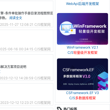
WebApi后端开发框架
视化工作流引擎-条件审批操作手册目录流程图预览
参数。
阅读全文
2025-11-27 12:08:21
C/S框架网
WinFramework V2.1
2025-06-16 00:24:15
C/S框架网
C/S
轻量级开发框架
擎-VS解决方案项目说明
文
2023-12-12 14:28:59
C/S框架网
CSFramework.EF V3
C/S
多数据库框架
2023-12-12 12:23:21
C/S框架网
热门标签