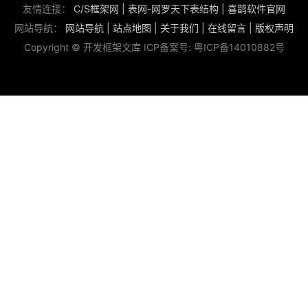
友情连接：
C/S框架网
|
表网-网罗天下表结构
|
喜鹊软件官网
网站导航：
网站导航
|
站点地图
|
关于我们
|
在线留言
|
版权声明
Copyright © 开发框架文库 ICP备案号:
粤ICP备14010882号