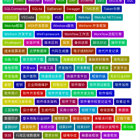
PSD
QMS
RedGet
Redis
RSA
SAP
Schema
SEO
SEO文章
SQL
SQLConnector
SQLite
SqlServer
Swagger
TMS系统
Token令牌
VS2022
VSCode
VS升级
VUE
WCF
WebApi
WebApi NETCore
WebApi框架
WEB开发框架
Windows服务
Winform 开发框架
Winform 开发平台
WinFramework
Workflow工作流
Workflow流程引擎
XtraReport
安装环境
版本区别
报表
备份还原
踩坑日记
操作手册
成本核算系统
达梦数据库
代码生成器
电子线材ERP
迭代开发记录
功能介绍
官方软件下载
国际化
海康威视考勤
基础资料窗体
架构设计
角色权限
开发sce
开发工具
开发技巧
开发教程
开发框架
开发平台
开发指南
客户案例
快速搭站系统
快速开发平台
框架升级
毛衫行业ERP
秘钥
密钥
企业网络维护
权限设计
软件报价
软件测试报告
软件加壳
软件简介
软件开发框架
软件开发平台
软件开发文档
软件授权
软件授权注册系统
软件体系架构
软件下载
软件著作权登记证书
软著证书
三层架构
设计模式
生成代码
实用小技巧
视频下载
收钱音箱
数据锁
数据同步
塑木地板行业ERP
推荐软件
微信小程序
未解决问题
文档下载
喜鹊ERP
喜鹊软件
系统对接
线联ERP
线束ERP
详细设计说明书
新功能
信创
行政区域数据库
需求分析
疑难杂症
蝇量级框架
蝇量框架