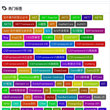
热门标签
软件著作权登记证书
.NET
.NET Reactor
.NET5
.NET6
.NET7
.NET8
.NET9
.NETFramework
AI编程
APP
AspNetCore
AuthV3
Auth-软件授权注册系统
Axios
B/S
B/S开发框架
B/S框架
BSFramework
Bug
Bug记录
C#加密解密
C#源码
C/S
CHATGPT
CMS系统
CodeGenerator
CSFramework.DB
CSFramework.EF
CSFramework.License
CSFrameworkV1学习版
CSFrameworkV2标准版
CSFrameworkV3高级版
CSFrameworkV4企业版
CSFrameworkV5旗舰版
CSFrameworkV6.0
CSFrameworkV6.1
CSFrameworkV6旗舰版
DAL数据访问层
DaMeng
Database
datalock
DbFramework
DeepSeek
Demo教学
Demo实例
Demo下载
DevExpress教程
Docker Desktop
DOM
ECS服务器
EFCore
EF框架
Element-UI
EntityFramework
ERP
ES6
Excel
FastReport
GIT
HR
HR考勤系统
IDatabase
IIS
JavaScript
LinERP
LINQ
MES
MiniFramework
MIS
MSSQL
MySql
NavBarControl
NETCore
Node.JS
NPM
OMS
Oracle资料
ORM
PaaS
POS
PostgreSql
Promise API