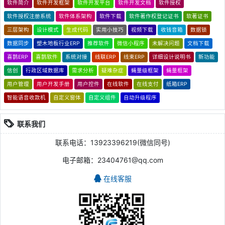
软件简介
软件开发框架
软件开发平台
软件开发文档
软件授权
软件授权注册系统
软件体系架构
软件下载
软件著作权登记证书
软著证书
三层架构
设计模式
生成代码
实用小技巧
视频下载
收钱音箱
数据锁
数据同步
塑木地板行业ERP
推荐软件
微信小程序
未解决问题
文档下载
喜鹊ERP
喜鹊软件
系统对接
线联ERP
线束ERP
详细设计说明书
新功能
信创
行政区域数据库
需求分析
疑难杂症
蝇量级框架
蝇量框架
用户管理
用户开发手册
用户控件
在线软件
在线支付
纸箱ERP
智能语音收款机
自定义窗体
自定义组件
自动升级程序
联系我们
联系电话：13923396219(微信同号)
电子邮箱：23404761@qq.com
在线客服