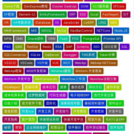
Demo下载
DevExpress教程
Docker Desktop
DOM
ECS服务器
EFCore
EF框架
Element-UI
EntityFramework
ERP
ES6
Excel
FastReport
GIT
HR
HR考勤系统
IDatabase
IIS
JavaScript
LinERP
LINQ
MES
MiniFramework
MIS
MSSQL
MySql
NavBarControl
NETCore
Node.JS
NPM
OMS
Oracle资料
ORM
PaaS
POS
PostgreSql
Promise API
PSD
QMS
RedGet
Redis
RSA
SAP
Schema
SEO
SEO文章
SQL
SQLConnector
SQLite
SqlServer
Swagger
TMS系统
Token令牌
VS2022
VSCode
VS升级
VUE
WCF
WebApi
WebApi NETCore
WebApi框架
WEB开发框架
Windows服务
Winform 开发框架
Winform 开发平台
WinFramework
Workflow工作流
Workflow流程引擎
XtraReport
安装环境
版本区别
报表
备份还原
踩坑日记
操作手册
成本核算系统
达梦数据库
代码生成器
电子线材ERP
迭代开发记录
功能介绍
官方软件下载
国际化
海康威视考勤
基础资料窗体
架构设计
角色权限
开发sce
开发工具
开发技巧
开发教程
开发框架
开发平台
开发指南
客户案例
快速搭站系统
快速开发平台
框架升级
毛衫行业ERP
秘钥
密钥
企业网络维护
权限设计
软件报价
软件测试报告
软件加壳