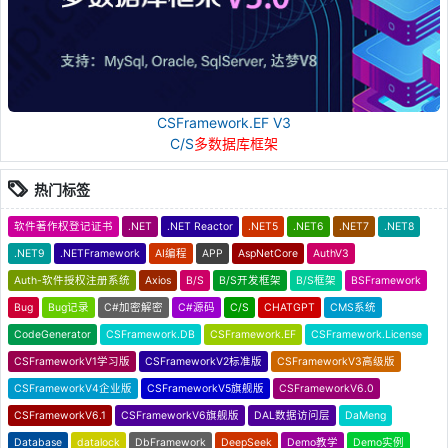
CSFramework.EF V3
C/S
多数据库框架
热门标签
软件著作权登记证书
.NET
.NET Reactor
.NET5
.NET6
.NET7
.NET8
.NET9
.NETFramework
AI编程
APP
AspNetCore
AuthV3
Auth-软件授权注册系统
Axios
B/S
B/S开发框架
B/S框架
BSFramework
Bug
Bug记录
C#加密解密
C#源码
C/S
CHATGPT
CMS系统
CodeGenerator
CSFramework.DB
CSFramework.EF
CSFramework.License
CSFrameworkV1学习版
CSFrameworkV2标准版
CSFrameworkV3高级版
CSFrameworkV4企业版
CSFrameworkV5旗舰版
CSFrameworkV6.0
CSFrameworkV6.1
CSFrameworkV6旗舰版
DAL数据访问层
DaMeng
Database
datalock
DbFramework
DeepSeek
Demo教学
Demo实例