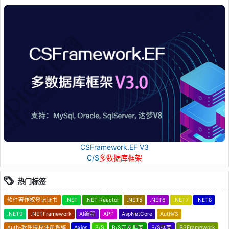
CSFramework.EF V3
C/S
多数据库框架
热门标签
软件著作权登记证书
.NET
.NET Reactor
.NET5
.NET6
.NET7
.NET8
.NET9
.NETFramework
AI编程
APP
AspNetCore
AuthV3
Auth-软件授权注册系统
Axios
B/S
B/S开发框架
B/S框架
BSFramework