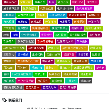
XtraReport
安装环境
版本区别
报表
备份还原
踩坑日记
操作手册
成本核算系统
达梦数据库
代码生成器
电子线材ERP
迭代开发记录
功能介绍
官方软件下载
国际化
海康威视考勤
基础资料窗体
架构设计
角色权限
开发sce
开发工具
开发技巧
开发教程
开发框架
开发平台
开发指南
客户案例
快速搭站系统
快速开发平台
框架升级
毛衫行业ERP
秘钥
密钥
企业网络维护
权限设计
软件报价
软件测试报告
软件加壳
软件简介
软件开发框架
软件开发平台
软件开发文档
软件授权
软件授权注册系统
软件体系架构
软件下载
软件著作权登记证书
软著证书
三层架构
设计模式
生成代码
实用小技巧
视频下载
收钱音箱
数据锁
数据同步
塑木地板行业ERP
推荐软件
微信小程序
未解决问题
文档下载
喜鹊ERP
喜鹊软件
系统对接
线联ERP
线束ERP
详细设计说明书
新功能
信创
行政区域数据库
需求分析
疑难杂症
蝇量级框架
蝇量框架
用户管理
用户开发手册
用户控件
在线软件
在线支付
纸箱ERP
智能语音收款机
自定义窗体
自定义组件
自动升级程序
联系我们