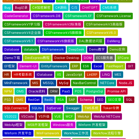
Bug
Bug记录
C#加密解密
C#源码
C/S
CHATGPT
CMS系统
CodeGenerator
CSFramework.DB
CSFramework.EF
CSFramework.License
CSFrameworkV1学习版
CSFrameworkV2标准版
CSFrameworkV3高级版
CSFrameworkV4企业版
CSFrameworkV5旗舰版
CSFrameworkV6.0
CSFrameworkV6.1
CSFrameworkV6旗舰版
DAL数据访问层
DaMeng
Database
datalock
DbFramework
DeepSeek
Demo教学
Demo实例
Demo下载
DevExpress教程
Docker Desktop
DOM
ECS服务器
EFCore
EF框架
Element-UI
EntityFramework
ERP
ES6
Excel
FastReport
GIT
HR
HR考勤系统
IDatabase
IIS
JavaScript
LinERP
LINQ
MES
MiniFramework
MIS
MSSQL
MySql
NavBarControl
NETCore
Node.JS
NPM
OMS
Oracle资料
ORM
PaaS
POS
PostgreSql
Promise API
PSD
QMS
RedGet
Redis
RSA
SAP
Schema
SEO
SEO文章
SQL
SQLConnector
SQLite
SqlServer
Swagger
TMS系统
Token令牌
VS2022
VSCode
VS升级
VUE
WCF
WebApi
WebApi NETCore
WebApi框架
WEB开发框架
Windows服务
Winform 开发框架
Winform 开发平台
WinFramework
Workflow工作流
Workflow流程引擎