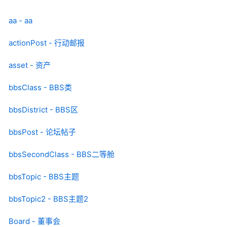
aa - aa
actionPost - 行动邮报
asset - 资产
bbsClass - BBS类
bbsDistrict - BBS区
bbsPost - 论坛帖子
bbsSecondClass - BBS二等舱
bbsTopic - BBS主题
bbsTopic2 - BBS主题2
Board - 董事会