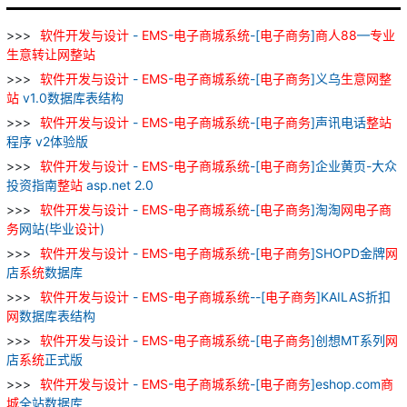
软件
开发
与
设计
-
EMS
-
电子
商城
系统
-[
电子
商务
]
商人
88
—
专业
生意
转让
网
整
站
软件
开发
与
设计
-
EMS
-
电子
商城
系统
-[
电子
商务
]义乌
生意
网
整
站
v1.0数据库表结构
软件
开发
与
设计
-
EMS
-
电子
商城
系统
-[
电子
商务
]声讯电话
整
站
程序 v2体验版
软件
开发
与
设计
-
EMS
-
电子
商城
系统
-[
电子
商务
]企业黄页-大众
投资指南
整
站
asp.net 2.0
软件
开发
与
设计
-
EMS
-
电子
商城
系统
-[
电子
商务
]淘淘
网
电子
商
务
网站(毕业
设计
)
软件
开发
与
设计
-
EMS
-
电子
商城
系统
-[
电子
商务
]SHOPD金牌
网
店
系统
数据库
软件
开发
与
设计
-
EMS
-
电子
商城
系统
--[
电子
商务
]KAILAS折扣
网
数据库表结构
软件
开发
与
设计
-
EMS
-
电子
商城
系统
-[
电子
商务
]创想MT系列
网
店
系统
正式版
软件
开发
与
设计
-
EMS
-
电子
商城
系统
-[
电子
商务
]eshop.com
商
城
全站数据库