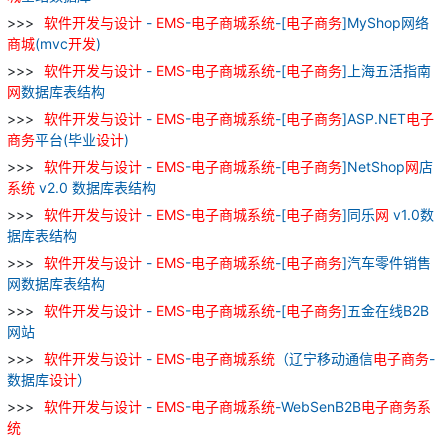
软件
开发
与
设计
-
EMS
-
电子
商城
系统
-[
电子
商务
]MyShop网络
商城
(mvc
开发
)
软件
开发
与
设计
-
EMS
-
电子
商城
系统
-[
电子
商务
]上海五活指南
网
数据库表结构
软件
开发
与
设计
-
EMS
-
电子
商城
系统
-[
电子
商务
]ASP.NET
电子
商务
平台(毕业
设计
)
软件
开发
与
设计
-
EMS
-
电子
商城
系统
-[
电子
商务
]NetShop
网
店
系统
v2.0 数据库表结构
软件
开发
与
设计
-
EMS
-
电子
商城
系统
-[
电子
商务
]同乐
网
v1.0数
据库表结构
软件
开发
与
设计
-
EMS
-
电子
商城
系统
-[
电子
商务
]汽车零件销售
网数据库表结构
软件
开发
与
设计
-
EMS
-
电子
商城
系统
-[
电子
商务
]五金在线B2B
网站
软件
开发
与
设计
-
EMS
-
电子
商城
系统
（辽宁移动通信
电子
商务
-
数据库
设计
）
软件
开发
与
设计
-
EMS
-
电子
商城
系统
-WebSenB2B
电子
商务
系
统