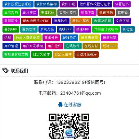
软件授权注册系统
软件体系架构
软件下载
软件著作权登记证书
软著证书
三层架构
设计模式
生成代码
实用小技巧
视频下载
收钱音箱
数据锁
数据同步
塑木地板行业ERP
推荐软件
微信小程序
未解决问题
文档下载
喜鹊ERP
喜鹊软件
系统对接
线联ERP
线束ERP
详细设计说明书
新功能
信创
行政区域数据库
需求分析
疑难杂症
蝇量级框架
蝇量框架
用户管理
用户开发手册
用户控件
在线软件
在线支付
纸箱ERP
智能语音收款机
自定义窗体
自定义组件
自动升级程序
联系我们
联系电话：13923396219(微信同号)
电子邮箱：23404761@qq.com
在线客服