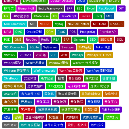
Demo下载
DevExpress教程
Docker Desktop
DOM
ECS服务器
EFCore
EF框架
Element-UI
EntityFramework
ERP
ES6
Excel
FastReport
GIT
HR
HR考勤系统
IDatabase
IIS
JavaScript
LinERP
LINQ
MES
MiniFramework
MIS
MSSQL
MySql
NavBarControl
NETCore
Node.JS
NPM
OMS
Oracle资料
ORM
PaaS
POS
PostgreSql
Promise API
PSD
QMS
RedGet
Redis
RSA
SAP
Schema
SEO
SEO文章
SQL
SQLConnector
SQLite
SqlServer
Swagger
TMS系统
Token令牌
VS2022
VSCode
VS升级
VUE
WCF
WebApi
WebApi NETCore
WebApi框架
WEB开发框架
Windows服务
Winform 开发框架
Winform 开发平台
WinFramework
Workflow工作流
Workflow流程引擎
XtraReport
安装环境
版本区别
报表
备份还原
踩坑日记
操作手册
成本核算系统
达梦数据库
代码生成器
电子线材ERP
迭代开发记录
功能介绍
官方软件下载
国际化
海康威视考勤
基础资料窗体
架构设计
角色权限
开发sce
开发工具
开发技巧
开发教程
开发框架
开发平台
开发指南
客户案例
快速搭站系统
快速开发平台
框架升级
毛衫行业ERP
秘钥
密钥
企业网络维护
权限设计
软件报价
软件测试报告
软件加壳
软件简介
软件开发框架
软件开发平台
软件开发文档
软件授权