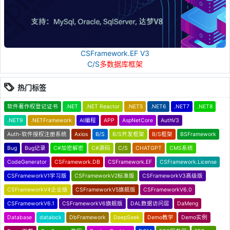
CSFramework.EF V3
C/S
多数据库框架
热门标签
软件著作权登记证书
.NET
.NET Reactor
.NET5
.NET6
.NET7
.NET8
.NET9
.NETFramework
AI编程
APP
AspNetCore
AuthV3
Auth-软件授权注册系统
Axios
B/S
B/S开发框架
B/S框架
BSFramework
Bug
Bug记录
C#加密解密
C#源码
C/S
CHATGPT
CMS系统
CodeGenerator
CSFramework.DB
CSFramework.EF
CSFramework.License
CSFrameworkV1学习版
CSFrameworkV2标准版
CSFrameworkV3高级版
CSFrameworkV4企业版
CSFrameworkV5旗舰版
CSFrameworkV6.0
CSFrameworkV6.1
CSFrameworkV6旗舰版
DAL数据访问层
DaMeng
Database
datalock
DbFramework
DeepSeek
Demo教学
Demo实例