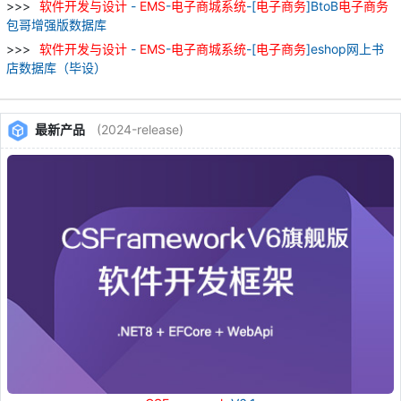
软件
开发
与
设计
-
EMS
-
电子
商城
系统
-[
电子
商务
]BtoB
电子
商务
包哥增强版数据库
软件
开发
与
设计
-
EMS
-
电子
商城
系统
-[
电子
商务
]eshop网上书
店数据库（毕设）
最新产品
(2024-release)