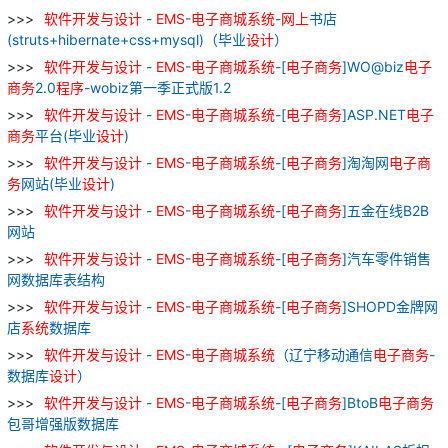
软件
开发
与
设计
-
EMS
-
电子
商城
系统
-
网上
书店
(struts+hibernate+css+mysql)（毕业
设计
）
软件
开发
与
设计
-
EMS
-
电子
商城
系统
-[
电子
商务
]WO@biz
电子
商务
2.0
程序
-wobiz第一季正式版1.2
软件
开发
与
设计
-
EMS
-
电子
商城
系统
-[
电子
商务
]ASP.NET
电子
商务
平台(毕业
设计
)
软件
开发
与
设计
-
EMS
-
电子
商城
系统
-[
电子
商务
]淘淘网
电子
商
务
网站(毕业
设计
)
软件
开发
与
设计
-
EMS
-
电子
商城
系统
-[
电子
商务
]五金在线B2B
网站
软件
开发
与
设计
-
EMS
-
电子
商城
系统
-[
电子
商务
]汽车零件销售
网数据库表结构
软件
开发
与
设计
-
EMS
-
电子
商城
系统
-[
电子
商务
]SHOPD金牌网
店
系统
数据库
软件
开发
与
设计
-
EMS
-
电子
商城
系统
（辽宁移动通信
电子
商务
-
数据库
设计
）
软件
开发
与
设计
-
EMS
-
电子
商城
系统
-[
电子
商务
]BtoB
电子
商务
包哥增强版数据库