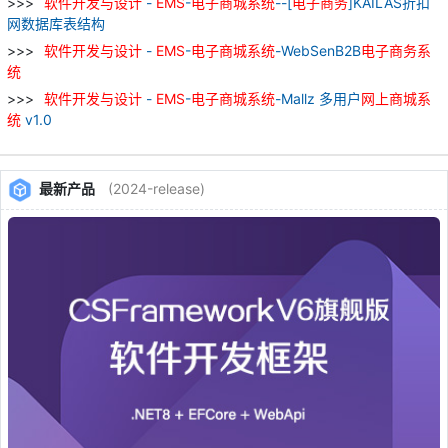
软件
开发
与
设计
-
EMS
-
电子
商城
系统
--[
电子
商务
]KAILAS折扣
网数据库表结构
软件
开发
与
设计
-
EMS
-
电子
商城
系统
-WebSenB2B
电子
商务
系
统
软件
开发
与
设计
-
EMS
-
电子
商城
系统
-Mallz 多用户
网上
商城
系
统
v1.0
最新产品
(2024-release)