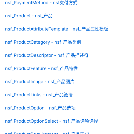
nsf_PaymentMethod - nsf支付方式
nsf_Product - nsf_产品
nsf_ProductAttributeTemplate - nsf_产品属性模板
nsf_ProductCategory - nsf_产品类别
nsf_ProductDescriptor - nsf_产品描述符
nsf_ProductFeature - nsf_产品特性
nsf_ProductImage - nsf_产品图片
nsf_ProductLinks - nsf_产品链接
nsf_ProductOption - nsf_产品选项
nsf_ProductOptionSelect - nsf_产品选项选择