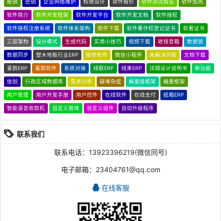
秘钥
密钥
企业网络维护
权限设计
软件报价
软件测试报告
软件加壳
软件简介
软件开发框架
软件开发平台
软件开发文档
软件授权
软件授权注册系统
软件体系架构
软件下载
软件著作权登记证书
软著证书
三层架构
设计模式
生成代码
实用小技巧
视频下载
收钱音箱
数据锁
数据同步
塑木地板行业ERP
推荐软件
微信小程序
未解决问题
文档下载
喜鹊ERP
喜鹊软件
系统对接
线联ERP
线束ERP
详细设计说明书
新功能
信创
行政区域数据库
需求分析
疑难杂症
蝇量级框架
蝇量框架
用户管理
用户开发手册
用户控件
在线软件
在线支付
纸箱ERP
智能语音收款机
自定义窗体
自定义组件
自动升级程序
联系我们
联系电话：13923396219(微信同号)
电子邮箱：23404761@qq.com
在线客服