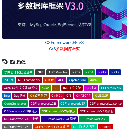
CSFramework.EF V3
C/S
多数据库框架
热门标签
软件著作权登记证书
.NET
.NET Reactor
.NET5
.NET6
.NET7
.NET8
.NET9
.NETFramework
AI编程
APP
AspNetCore
AuthV3
Auth-软件授权注册系统
Axios
B/S
B/S开发框架
B/S框架
BSFramework
Bug
Bug记录
C#加密解密
C#源码
C/S
CHATGPT
CMS系统
CodeGenerator
CSFramework.DB
CSFramework.EF
CSFramework.License
CSFrameworkV1学习版
CSFrameworkV2标准版
CSFrameworkV3高级版
CSFrameworkV4企业版
CSFrameworkV5旗舰版
CSFrameworkV6.0
CSFrameworkV6.1
CSFrameworkV6旗舰版
DAL数据访问层
DaMeng