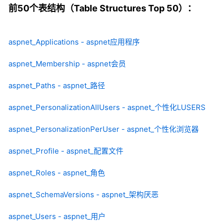
前50个表结构（Table Structures Top 50）：
aspnet_Applications - aspnet应用程序
aspnet_Membership - aspnet会员
aspnet_Paths - aspnet_路径
aspnet_PersonalizationAllUsers - aspnet_个性化LUSERS
aspnet_PersonalizationPerUser - aspnet_个性化浏览器
aspnet_Profile - aspnet_配置文件
aspnet_Roles - aspnet_角色
aspnet_SchemaVersions - aspnet_架构厌恶
aspnet_Users - aspnet_用户