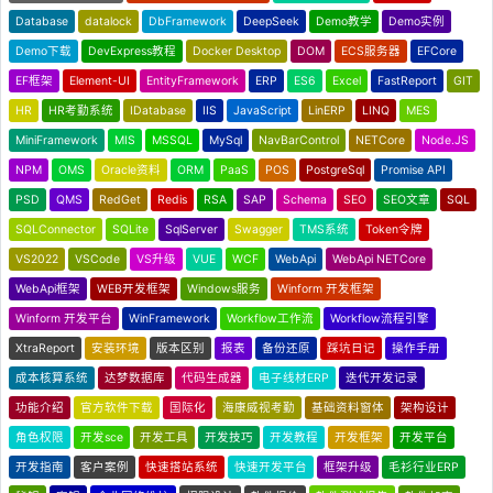
Database
datalock
DbFramework
DeepSeek
Demo教学
Demo实例
Demo下载
DevExpress教程
Docker Desktop
DOM
ECS服务器
EFCore
EF框架
Element-UI
EntityFramework
ERP
ES6
Excel
FastReport
GIT
HR
HR考勤系统
IDatabase
IIS
JavaScript
LinERP
LINQ
MES
MiniFramework
MIS
MSSQL
MySql
NavBarControl
NETCore
Node.JS
NPM
OMS
Oracle资料
ORM
PaaS
POS
PostgreSql
Promise API
PSD
QMS
RedGet
Redis
RSA
SAP
Schema
SEO
SEO文章
SQL
SQLConnector
SQLite
SqlServer
Swagger
TMS系统
Token令牌
VS2022
VSCode
VS升级
VUE
WCF
WebApi
WebApi NETCore
WebApi框架
WEB开发框架
Windows服务
Winform 开发框架
Winform 开发平台
WinFramework
Workflow工作流
Workflow流程引擎
XtraReport
安装环境
版本区别
报表
备份还原
踩坑日记
操作手册
成本核算系统
达梦数据库
代码生成器
电子线材ERP
迭代开发记录
功能介绍
官方软件下载
国际化
海康威视考勤
基础资料窗体
架构设计
角色权限
开发sce
开发工具
开发技巧
开发教程
开发框架
开发平台
开发指南
客户案例
快速搭站系统
快速开发平台
框架升级
毛衫行业ERP