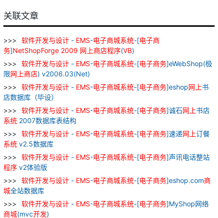
关联文章
软件
开发
与
设计
-
EMS
-
电子
商城
系统
-[
电子
商
务
]
NetShopForge
2009
网上
商店
程序
(
VB
)
软件
开发
与
设计
-
EMS
-
电子
商城
系统
-[
电子
商务
]eWebShop(极
限
网上
商店
) v2006.03(Net)
软件
开发
与
设计
-
EMS
-
电子
商城
系统
-[
电子
商务
]eshop
网上
书
店数据库（毕设）
软件
开发
与
设计
-
EMS
-
电子
商城
系统
-[
电子
商务
]诚石
网上
书店
系统
2007数据库表结构
软件
开发
与
设计
-
EMS
-
电子
商城
系统
-[
电子
商务
]速递
网上
订餐
系统
v2.5数据库
软件
开发
与
设计
-
EMS
-
电子
商城
系统
-[
电子
商务
]声讯电话整站
程序
v2体验版
软件
开发
与
设计
-
EMS
-
电子
商城
系统
-[
电子
商务
]eshop.com
商
城
全站数据库
软件
开发
与
设计
-
EMS
-
电子
商城
系统
-[
电子
商务
]MyShop网络
商城
(mvc
开发
)