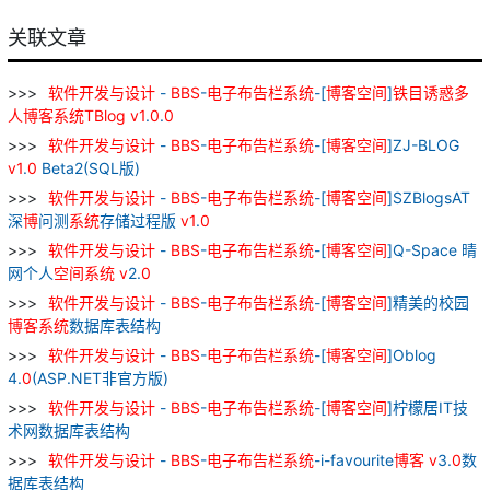
关联文章
软件
开发
与
设计
-
BBS
-
电子
布告栏
系统
-[
博
客
空间
]
铁
目
诱惑
多
人
博
客
系统
TBlog
v
1
.
0
.
0
软件
开发
与
设计
-
BBS
-
电子
布告栏
系统
-[
博
客
空间
]ZJ-BLOG
v
1
.
0
Beta2(SQL版)
软件
开发
与
设计
-
BBS
-
电子
布告栏
系统
-[
博
客
空间
]SZBlogsAT
深
博
问测
系统
存储过程版
v
1
.
0
软件
开发
与
设计
-
BBS
-
电子
布告栏
系统
-[
博
客
空间
]Q-Space 晴
网个人
空间
系统
v
2.
0
软件
开发
与
设计
-
BBS
-
电子
布告栏
系统
-[
博
客
空间
]精美的校园
博
客
系统
数据库表结构
软件
开发
与
设计
-
BBS
-
电子
布告栏
系统
-[
博
客
空间
]Oblog
4.
0
(ASP.NET非官方版)
软件
开发
与
设计
-
BBS
-
电子
布告栏
系统
-[
博
客
空间
]柠檬居IT技
术网数据库表结构
软件
开发
与
设计
-
BBS
-
电子
布告栏
系统
-i-favourite
博
客
v
3.
0
数
据库表结构