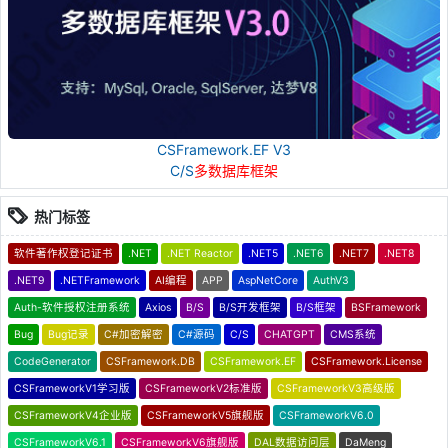
CSFramework.EF V3
C/S
多数据库框架
热门标签
软件著作权登记证书
.NET
.NET Reactor
.NET5
.NET6
.NET7
.NET8
.NET9
.NETFramework
AI编程
APP
AspNetCore
AuthV3
Auth-软件授权注册系统
Axios
B/S
B/S开发框架
B/S框架
BSFramework
Bug
Bug记录
C#加密解密
C#源码
C/S
CHATGPT
CMS系统
CodeGenerator
CSFramework.DB
CSFramework.EF
CSFramework.License
CSFrameworkV1学习版
CSFrameworkV2标准版
CSFrameworkV3高级版
CSFrameworkV4企业版
CSFrameworkV5旗舰版
CSFrameworkV6.0
CSFrameworkV6.1
CSFrameworkV6旗舰版
DAL数据访问层
DaMeng