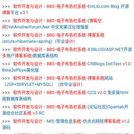
软件
开发
与
设计
-
BBS
-
电子
布告栏
系统
-EntLib.com Blog 开源
博
客
平台
v
3.
1
软件
开发
与
设计
-
BBS
-
电子
布告栏
系统
-[
博
客
空
间
]YetAnotherForum.Net 中文完美汉化增强版
软件
开发
与
设计
-
BBS
-
电子
布告栏
系统
-
博
客
系统
(struts+hibernate+spring)（毕业
设计
）
软件
开发
与
设计
-
BBS
-
电子
布告栏
系统
-X3BLOG(ASP.NET开源
多
用户
博
客
系统
)数据库表结构
软件
开发
与
设计
-
BBS
-
电子
布告栏
系统
-CNBlogs DotText
v
1
.
0
Beta2offbye美化版
软件
开发
与
设计
-
BBS
-
电子
布告栏
系统
-
博
客
系统
网站
（JSP+SERVLET+MYSQL）（你毕业
设计
）
软件
开发
与
设计
-
BBS
-
电子
布告栏
系统
-CCS
v
2.
0
免安装html
版数据库表结构
软件
开发
与
设计
-
BBS
-
电子
布告栏
系统
-[论坛社区]Openlab开
源综合社区
系统
v
3 RC
软件
开发
与
设计
- MIS-管理信息
系统
-仿点点网轻
博
客
系统
v
1
.2
源码