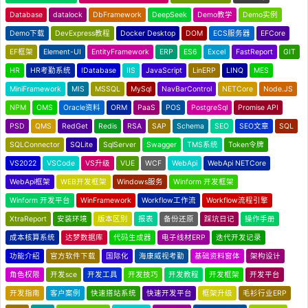
Database
datalock
DbFramework
DeepSeek
Demo教学
Demo实例
Demo下载
DevExpress教程
Docker Desktop
DOM
ECS服务器
EFCore
EF框架
Element-UI
EntityFramework
ERP
ES6
Excel
FastReport
GIT
HR
HR考勤系统
IDatabase
IIS
JavaScript
LinERP
LINQ
MES
MiniFramework
MIS
MSSQL
MySql
NavBarControl
NETCore
Node.JS
NPM
OMS
Oracle资料
ORM
PaaS
POS
PostgreSql
Promise API
PSD
QMS
RedGet
Redis
RSA
SAP
Schema
SEO
SEO文章
SQL
SQLConnector
SQLite
SqlServer
Swagger
TMS系统
Token令牌
VS2022
VSCode
VS升级
VUE
WCF
WebApi
WebApi NETCore
WebApi框架
WEB开发框架
Windows服务
Winform 开发框架
Winform 开发平台
WinFramework
Workflow工作流
Workflow流程引擎
XtraReport
安装环境
版本区别
报表
备份还原
踩坑日记
操作手册
成本核算系统
达梦数据库
代码生成器
电子线材ERP
迭代开发记录
功能介绍
官方软件下载
国际化
海康威视考勤
基础资料窗体
架构设计
角色权限
开发sce
开发工具
开发技巧
开发教程
开发框架
开发平台
开发指南
客户案例
快速搭站系统
快速开发平台
框架升级
毛衫行业ERP