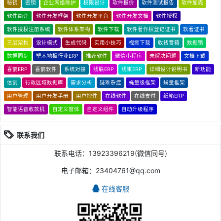
秘钥
密钥
企业网络维护
权限设计
软件报价
软件测试报告
软件加壳
软件简介
软件开发框架
软件开发平台
软件开发文档
软件授权
软件授权注册系统
软件体系架构
软件下载
软件著作权登记证书
软著证书
三层架构
设计模式
生成代码
实用小技巧
视频下载
收钱音箱
数据锁
数据同步
塑木地板行业ERP
推荐软件
微信小程序
未解决问题
文档下载
喜鹊ERP
喜鹊软件
系统对接
线联ERP
线束ERP
详细设计说明书
新功能
信创
行政区域数据库
需求分析
疑难杂症
蝇量级框架
蝇量框架
用户管理
用户开发手册
用户控件
在线软件
在线支付
纸箱ERP
智能语音收款机
自定义窗体
自定义组件
自动升级程序
联系我们
联系电话：13923396219(微信同号)
电子邮箱：23404761@qq.com
在线客服