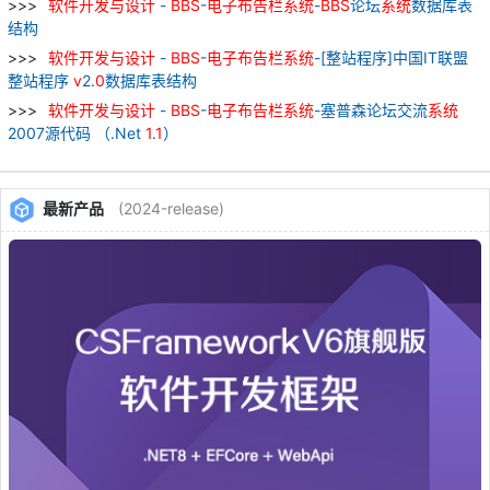
软件
开发
与
设计
-
BBS
-
电子
布告栏
系统
-
BBS
论坛
系统
数据库表
结构
软件
开发
与
设计
-
BBS
-
电子
布告栏
系统
-[整站程序]中国IT联盟
整站程序
v
2.
0
数据库表结构
软件
开发
与
设计
-
BBS
-
电子
布告栏
系统
-塞普森论坛交流
系统
2007源代码 （.Net
1
.
1
）
最新产品
(2024-release)