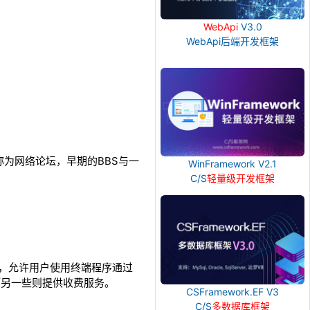
WebApi
V3.0
WebApi后端开发框架
内一般称为网络论坛，早期的BBS与一
WinFramework V2.1
C/S
轻量级开发框架
务软件，允许用户使用终端程序通过
，而另一些则提供收费服务。
CSFramework.EF V3
C/S
多数据库框架