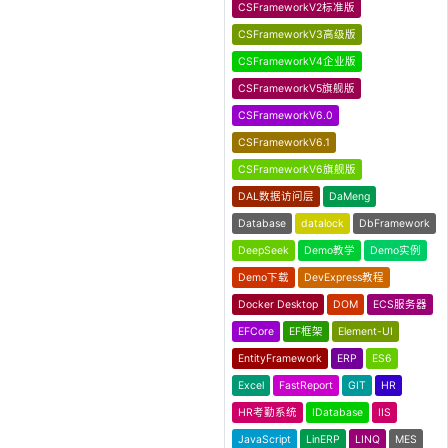
CSFrameworkV2标准版
CSFrameworkV3高级版
CSFrameworkV4企业版
CSFrameworkV5旗舰版
CSFrameworkV6.0
CSFrameworkV6.1
CSFrameworkV6旗舰版
DAL数据访问层
DaMeng
Database
datalock
DbFramework
DeepSeek
Demo教学
Demo实例
Demo下载
DevExpress教程
Docker Desktop
DOM
ECS服务器
EFCore
EF框架
Element-UI
EntityFramework
ERP
ES6
Excel
FastReport
GIT
HR
HR考勤系统
IDatabase
IIS
JavaScript
LinERP
LINQ
MES