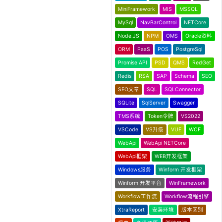
MiniFramework
MIS
MSSQL
MySql
NavBarControl
NETCore
Node.JS
NPM
OMS
Oracle资料
ORM
PaaS
POS
PostgreSql
Promise API
PSD
QMS
RedGet
Redis
RSA
SAP
Schema
SEO
SEO文章
SQL
SQLConnector
SQLite
SqlServer
Swagger
TMS系统
Token令牌
VS2022
VSCode
VS升级
VUE
WCF
WebApi
WebApi NETCore
WebApi框架
WEB开发框架
Windows服务
Winform 开发框架
Winform 开发平台
WinFramework
Workflow工作流
Workflow流程引擎
XtraReport
安装环境
版本区别