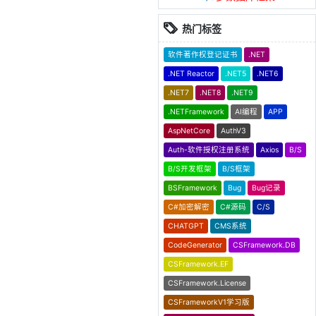
热门标签
软件著作权登记证书
.NET
.NET Reactor
.NET5
.NET6
.NET7
.NET8
.NET9
.NETFramework
AI编程
APP
AspNetCore
AuthV3
Auth-软件授权注册系统
Axios
B/S
B/S开发框架
B/S框架
BSFramework
Bug
Bug记录
C#加密解密
C#源码
C/S
CHATGPT
CMS系统
CodeGenerator
CSFramework.DB
CSFramework.EF
CSFramework.License
CSFrameworkV1学习版