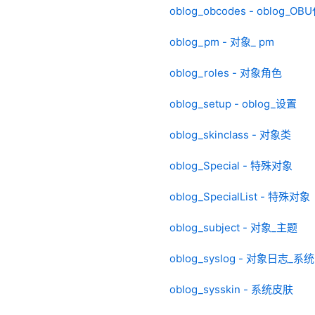
oblog_obcodes - oblog_O
oblog_pm - 对象_ pm
oblog_roles - 对象角色
oblog_setup - oblog_设置
oblog_skinclass - 对象类
oblog_Special - 特殊对象
oblog_SpecialList - 特殊对象
oblog_subject - 对象_主题
oblog_syslog - 对象日志_系
oblog_sysskin - 系统皮肤