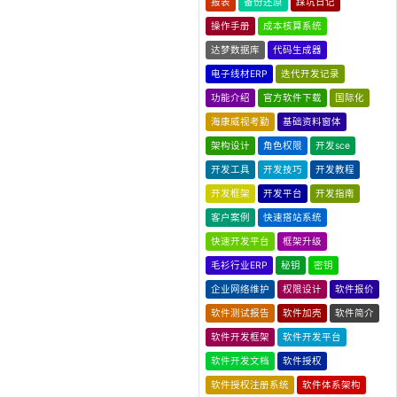
报表
备份还原
踩坑日记
操作手册
成本核算系统
达梦数据库
代码生成器
电子线材ERP
迭代开发记录
功能介绍
官方软件下载
国际化
海康威视考勤
基础资料窗体
架构设计
角色权限
开发sce
开发工具
开发技巧
开发教程
开发框架
开发平台
开发指南
客户案例
快速搭站系统
快速开发平台
框架升级
毛衫行业ERP
秘钥
密钥
企业网络维护
权限设计
软件报价
软件测试报告
软件加壳
软件简介
软件开发框架
软件开发平台
软件开发文档
软件授权
软件授权注册系统
软件体系架构