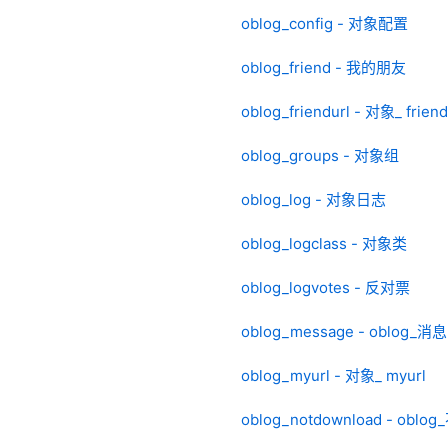
oblog_config - 对象配置
oblog_friend - 我的朋友
oblog_friendurl - 对象_ friend
oblog_groups - 对象组
oblog_log - 对象日志
oblog_logclass - 对象类
oblog_logvotes - 反对票
oblog_message - oblog_消息
oblog_myurl - 对象_ myurl
oblog_notdownload - oblo