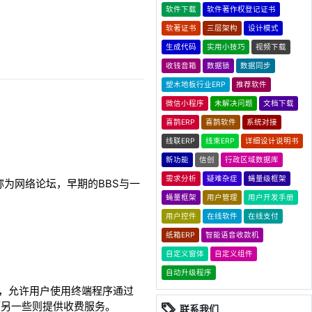
软件下载
软件著作权登记证书
软著证书
三层架构
设计模式
生成代码
实用小技巧
视频下载
收钱音箱
数据锁
数据同步
塑木地板行业ERP
推荐软件
微信小程序
未解决问题
文档下载
喜鹊ERP
喜鹊软件
系统对接
线联ERP
线束ERP
详细设计说明书
新功能
信创
行政区域数据库
需求分析
疑难杂症
蝇量级框架
内一般称为网络论坛，早期的BBS与一
蝇量框架
用户管理
用户开发手册
用户控件
在线软件
在线支付
纸箱ERP
智能语音收款机
自定义窗体
自定义组件
自动升级程序
务软件，允许用户使用终端程序通过
，而另一些则提供收费服务。
联系我们