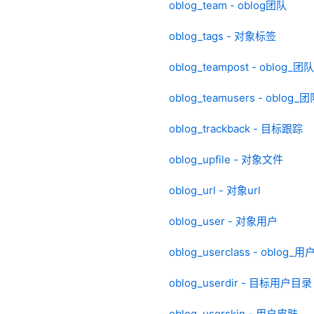
oblog_team - oblog团队
oblog_tags - 对象标签
oblog_teampost - oblog_
oblog_teamusers - oblog
oblog_trackback - 目标跟踪
oblog_upfile - 对象文件
oblog_url - 对象url
oblog_user - 对象用户
oblog_userclass - oblog_
oblog_userdir - 目标用户目录
oblog_userskin - 用户皮肤