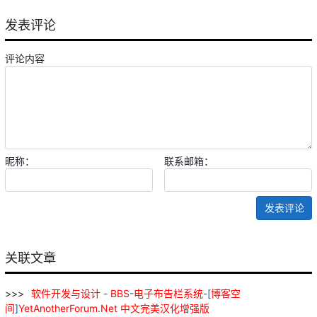
发表评论
评论内容
昵称：
联系邮箱：
发表评论
关联文章
软件
开发
与
设计
-
BBS
-
电子
布告栏
系统
-[
博
客
空
间
]
YetAnotherForum
.
Net
中文
完美
汉化
增强
版