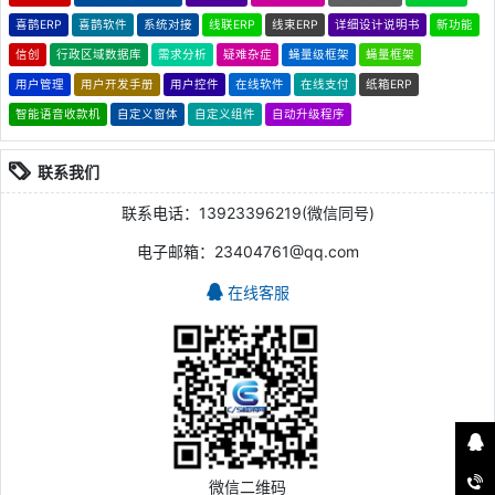
喜鹊ERP
喜鹊软件
系统对接
线联ERP
线束ERP
详细设计说明书
新功能
信创
行政区域数据库
需求分析
疑难杂症
蝇量级框架
蝇量框架
用户管理
用户开发手册
用户控件
在线软件
在线支付
纸箱ERP
智能语音收款机
自定义窗体
自定义组件
自动升级程序
联系我们
联系电话：13923396219(微信同号)
电子邮箱：23404761@qq.com
在线客服
微信二维码