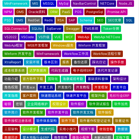
MiniFramework
MIS
MSSQL
MySql
NavBarControl
NETCore
Node.JS
NPM
OMS
Oracle资料
ORM
PaaS
POS
PostgreSql
Promise API
PSD
QMS
RedGet
Redis
RSA
SAP
Schema
SEO
SEO文章
SQL
SQLConnector
SQLite
SqlServer
Swagger
TMS系统
Token令牌
VS2022
VSCode
VS升级
VUE
WCF
WebApi
WebApi NETCore
WebApi框架
WEB开发框架
Windows服务
Winform 开发框架
Winform 开发平台
WinFramework
Workflow工作流
Workflow流程引擎
XtraReport
安装环境
版本区别
报表
备份还原
踩坑日记
操作手册
成本核算系统
达梦数据库
代码生成器
电子线材ERP
迭代开发记录
功能介绍
官方软件下载
国际化
海康威视考勤
基础资料窗体
架构设计
角色权限
开发sce
开发工具
开发技巧
开发教程
开发框架
开发平台
开发指南
客户案例
快速搭站系统
快速开发平台
框架升级
毛衫行业ERP
秘钥
密钥
企业网络维护
权限设计
软件报价
软件测试报告
软件加壳
软件简介
软件开发框架
软件开发平台
软件开发文档
软件授权
软件授权注册系统
软件体系架构
软件下载
软件著作权登记证书
软著证书
三层架构
设计模式
生成代码
实用小技巧
视频下载
收钱音箱
数据锁
数据同步
塑木地板行业ERP
推荐软件
微信小程序
未解决问题
文档下载