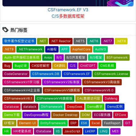
CSFramework.EF V3
C/S
多数据库框架
热门标签
软件著作权登记证书
.NET
.NET Reactor
.NET5
.NET6
.NET7
.NET8
.NET9
.NETFramework
AI编程
APP
AspNetCore
AuthV3
Auth-软件授权注册系统
Axios
B/S
B/S开发框架
B/S框架
BSFramework
Bug
Bug记录
C#加密解密
C#源码
C/S
CHATGPT
CMS系统
CodeGenerator
CSFramework.DB
CSFramework.EF
CSFramework.License
CSFrameworkV1学习版
CSFrameworkV2标准版
CSFrameworkV3高级版
CSFrameworkV4企业版
CSFrameworkV5旗舰版
CSFrameworkV6.0
CSFrameworkV6.1
CSFrameworkV6旗舰版
DAL数据访问层
DaMeng
Database
datalock
DbFramework
DeepSeek
Demo教学
Demo实例
Demo下载
DevExpress教程
Docker Desktop
DOM
ECS服务器
EFCore
EF框架
Element-UI
EntityFramework
ERP
ES6
Excel
FastReport
GIT
HR
HR考勤系统
IDatabase
IIS
JavaScript
LinERP
LINQ
MES