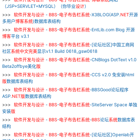
（JSP+SERVLET+MYSQL）（你毕业
设计
）
软件
开发
与
设计
-
BBS
-
电子
布告栏
系统
-X3BLOG(ASP.
NET
开源
多用户
博
客
系统
)数据库表结构
软件
开发
与
设计
-
BBS
-
电子
布告栏
系统
-EntLib.com Blog 开源
博
客
平台 v3.1
软件
开发
与
设计
-
BBS
-
电子
布告栏
系统
-[论坛社区]中国工商网
社区
系统
中文
完美
显示v1.1 Build 0618_gsw0618
软件
开发
与
设计
-
BBS
-
电子
布告栏
系统
-CNBlogs DotText v1.0
Beta2offbye美化
版
软件
开发
与
设计
-
BBS
-
电子
布告栏
系统
-CCS v2.0 免安装html
版
数据库表结构
软件
开发
与
设计
-
BBS
-
电子
布告栏
系统
-BBSGood论坛程序
ASP.
NET
版
数据库表结构
软件
开发
与
设计
-
BBS
-
电子
布告栏
系统
-SiteServer Space 单独
安装
版
软件
开发
与
设计
-
BBS
-
电子
布告栏
系统
-
BBS
论坛
系统
数据库表
结构
软件
开发
与
设计
-
BBS
-
电子
布告栏
系统
-[论坛社区]Openlab开