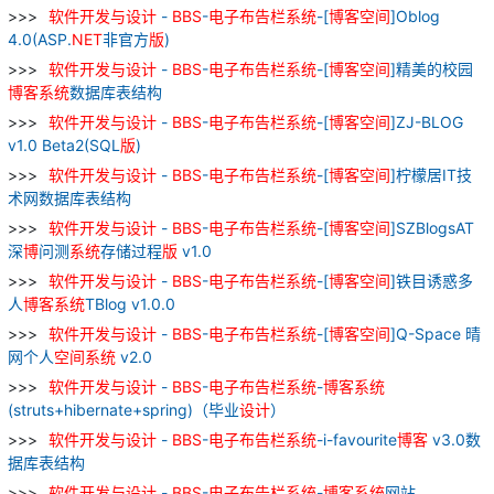
软件
开发
与
设计
-
BBS
-
电子
布告栏
系统
-[
博
客
空间
]Oblog
4.0(ASP.
NET
非官方
版
)
软件
开发
与
设计
-
BBS
-
电子
布告栏
系统
-[
博
客
空间
]精美的校园
博
客
系统
数据库表结构
软件
开发
与
设计
-
BBS
-
电子
布告栏
系统
-[
博
客
空间
]ZJ-BLOG
v1.0 Beta2(SQL
版
)
软件
开发
与
设计
-
BBS
-
电子
布告栏
系统
-[
博
客
空间
]柠檬居IT技
术网数据库表结构
软件
开发
与
设计
-
BBS
-
电子
布告栏
系统
-[
博
客
空间
]SZBlogsAT
深
博
问测
系统
存储过程
版
v1.0
软件
开发
与
设计
-
BBS
-
电子
布告栏
系统
-[
博
客
空间
]铁目诱惑多
人
博
客
系统
TBlog v1.0.0
软件
开发
与
设计
-
BBS
-
电子
布告栏
系统
-[
博
客
空间
]Q-Space 晴
网个人
空间
系统
v2.0
软件
开发
与
设计
-
BBS
-
电子
布告栏
系统
-
博
客
系统
(struts+hibernate+spring)（毕业
设计
）
软件
开发
与
设计
-
BBS
-
电子
布告栏
系统
-i-favourite
博
客
v3.0数
据库表结构
软件
开发
与
设计
-
BBS
-
电子
布告栏
系统
-
博
客
系统
网站