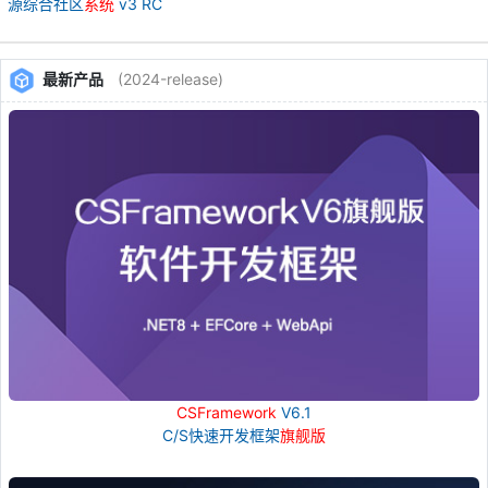
源综合社区
系统
v3 RC
最新产品
(2024-release)
CSFramework
V6.1
C/S快速开发框架
旗舰版