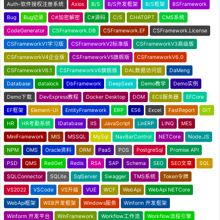
Auth-软件授权注册系统
Axios
B/S
B/S开发框架
B/S框架
BSFramework
Bug
Bug记录
C#加密解密
C#源码
C/S
CHATGPT
CMS系统
CodeGenerator
CSFramework.DB
CSFramework.EF
CSFramework.License
CSFrameworkV1学习版
CSFrameworkV2标准版
CSFrameworkV3高级版
CSFrameworkV4企业版
CSFrameworkV5旗舰版
CSFrameworkV6.0
CSFrameworkV6.1
CSFrameworkV6旗舰版
DAL数据访问层
DaMeng
Database
datalock
DbFramework
DeepSeek
Demo教学
Demo实例
Demo下载
DevExpress教程
Docker Desktop
DOM
ECS服务器
EFCore
EF框架
Element-UI
EntityFramework
ERP
ES6
Excel
FastReport
GIT
HR
HR考勤系统
IDatabase
IIS
JavaScript
LinERP
LINQ
MES
MiniFramework
MIS
MSSQL
MySql
NavBarControl
NETCore
Node.JS
NPM
OMS
Oracle资料
ORM
PaaS
POS
PostgreSql
Promise API
PSD
QMS
RedGet
Redis
RSA
SAP
Schema
SEO
SEO文章
SQL
SQLConnector
SQLite
SqlServer
Swagger
TMS系统
Token令牌
VS2022
VSCode
VS升级
VUE
WCF
WebApi
WebApi NETCore
WebApi框架
WEB开发框架
Windows服务
Winform 开发框架
Winform 开发平台
WinFramework
Workflow工作流
Workflow流程引擎