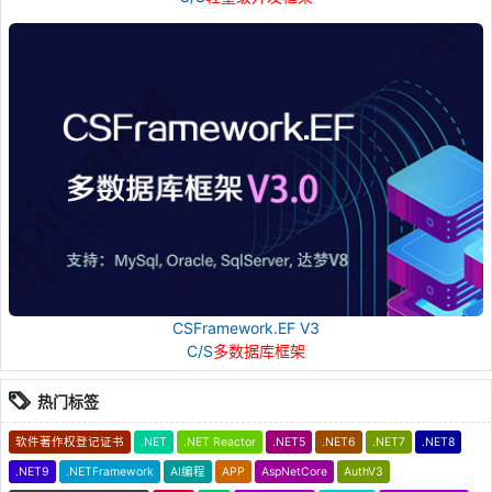
CSFramework.EF V3
C/S
多数据库框架
热门标签
软件著作权登记证书
.NET
.NET Reactor
.NET5
.NET6
.NET7
.NET8
.NET9
.NETFramework
AI编程
APP
AspNetCore
AuthV3