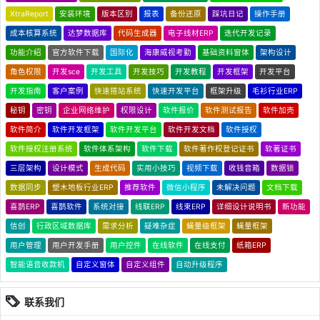
XtraReport
安装环境
版本区别
报表
备份还原
踩坑日记
操作手册
成本核算系统
达梦数据库
代码生成器
电子线材ERP
迭代开发记录
功能介绍
官方软件下载
国际化
海康威视考勤
基础资料窗体
架构设计
角色权限
开发sce
开发工具
开发技巧
开发教程
开发框架
开发平台
开发指南
客户案例
快速搭站系统
快速开发平台
框架升级
毛衫行业ERP
秘钥
密钥
企业网络维护
权限设计
软件报价
软件测试报告
软件加壳
软件简介
软件开发框架
软件开发平台
软件开发文档
软件授权
软件授权注册系统
软件体系架构
软件下载
软件著作权登记证书
软著证书
三层架构
设计模式
生成代码
实用小技巧
视频下载
收钱音箱
数据锁
数据同步
塑木地板行业ERP
推荐软件
微信小程序
未解决问题
文档下载
喜鹊ERP
喜鹊软件
系统对接
线联ERP
线束ERP
详细设计说明书
新功能
信创
行政区域数据库
需求分析
疑难杂症
蝇量级框架
蝇量框架
用户管理
用户开发手册
用户控件
在线软件
在线支付
纸箱ERP
智能语音收款机
自定义窗体
自定义组件
自动升级程序
联系我们