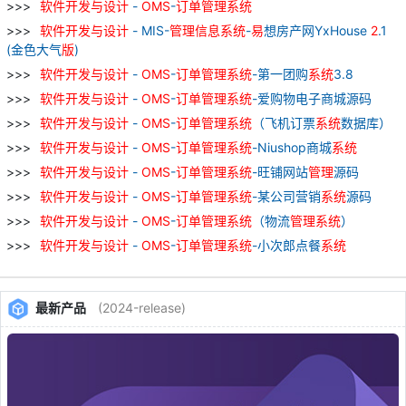
软件
开发
与
设计
-
OMS
-
订单
管理
系统
软件
开发
与
设计
- MIS-
管理
信息
系统
-
易
想房产网YxHouse
2
.1
(金色大气
版
)
软件
开发
与
设计
-
OMS
-
订单
管理
系统
-第一团购
系统
3.8
软件
开发
与
设计
-
OMS
-
订单
管理
系统
-爱购物电子商城源码
软件
开发
与
设计
-
OMS
-
订单
管理
系统
（飞机订票
系统
数据库）
软件
开发
与
设计
-
OMS
-
订单
管理
系统
-Niushop商城
系统
软件
开发
与
设计
-
OMS
-
订单
管理
系统
-旺铺网站
管理
源码
软件
开发
与
设计
-
OMS
-
订单
管理
系统
-某公司营销
系统
源码
软件
开发
与
设计
-
OMS
-
订单
管理
系统
（物流
管理
系统
）
软件
开发
与
设计
-
OMS
-
订单
管理
系统
-小次郎点餐
系统
最新产品
(2024-release)