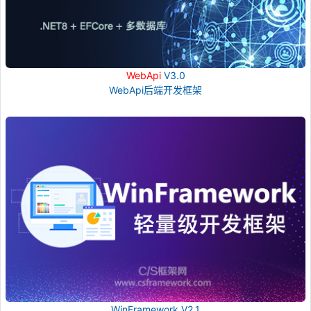
WebApi
V3.0
WebApi后端开发框架
WinFramework V2.1