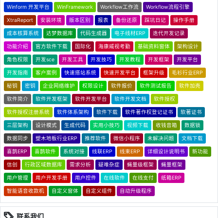
Winform 开发平台
WinFramework
Workflow工作流
Workflow流程引擎
XtraReport
安装环境
版本区别
报表
备份还原
踩坑日记
操作手册
成本核算系统
达梦数据库
代码生成器
电子线材ERP
迭代开发记录
功能介绍
官方软件下载
国际化
海康威视考勤
基础资料窗体
架构设计
角色权限
开发sce
开发工具
开发技巧
开发教程
开发框架
开发平台
开发指南
客户案例
快速搭站系统
快速开发平台
框架升级
毛衫行业ERP
秘钥
密钥
企业网络维护
权限设计
软件报价
软件测试报告
软件加壳
软件简介
软件开发框架
软件开发平台
软件开发文档
软件授权
软件授权注册系统
软件体系架构
软件下载
软件著作权登记证书
软著证书
三层架构
设计模式
生成代码
实用小技巧
视频下载
收钱音箱
数据锁
数据同步
塑木地板行业ERP
推荐软件
微信小程序
未解决问题
文档下载
喜鹊ERP
喜鹊软件
系统对接
线联ERP
线束ERP
详细设计说明书
新功能
信创
行政区域数据库
需求分析
疑难杂症
蝇量级框架
蝇量框架
用户管理
用户开发手册
用户控件
在线软件
在线支付
纸箱ERP
智能语音收款机
自定义窗体
自定义组件
自动升级程序
联系我们