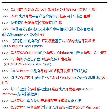
C
#.
NET
会计
系统
开发
框架
模板
(
C
/
S
Winform
架构
)
巨
献
！
.
Net
快速
开发
平台产品介绍|
C
/
S
框架
网十年精炼
巨
献
！
快速软件
开发
框架
|
C
/
S
框架
网钜
献
C
#使用分词算法从文本字符串中抽取关键词模拟百度搜
索|CSFramework.COM
巨
献
【原创】进销存软件
开发
模板
基于
C
/
S
架构
快速
开发
框架
C
#+
Winform
+DevExpress
C
/
S
架构
Winform
插件化
框架
，
Winform
通用界面
框架
-
C
#.
NET
C
/
S
架构
多语言界面UI
框架
软件
开发
框架
（
C
#.
NET
+
Winform
+DEV+SQL）
C
#
Winform
进销存
系统
C
/
S
架构
开发
框架
已经形成
原创
C
/
S
架构
开源软件 -
C
#.
NET
+
Winform
+Dev+SQL快速
开发
框架
基于集团组织
架构
数据权限
系统
快速
开发
框架
(
C
#.
NET
Winform
+支持多数据库)
C
/
S
架构
进销存快速
开发
框架
开发
模板
功能介绍
C
/
S
架构
管理
系统
框架
|企业管理
系统
前端
框架
(
C
#
Winform
)