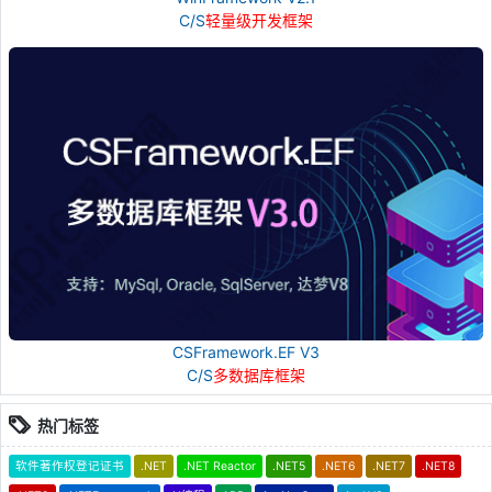
C/S
轻量级开发框架
CSFramework.EF V3
C/S
多数据库框架
热门标签
软件著作权登记证书
.NET
.NET Reactor
.NET5
.NET6
.NET7
.NET8