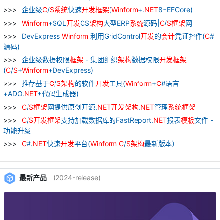
企业级
C
/
S
系统
快速
开发
框架
(
Winform
+.
NET
8+EFCore)
Winform
+SQL
开发
CS
架构
大型ERP
系统
源码|
C
/
S
框架
网
DevExpress
Winform
利用GridControl
开发
的
会计
凭证控件(
C
#
源码)
企业级数据权限
框架
- 集团组织
架构
数据权限
开发
框架
(
C
/
S
+
Winform
+DevExpress)
推荐基于
C
/
S
架构
的软件
开发
工具(
Winform
+
C
#语言
+ADO.
NET
+代码生成器)
C
/
S
框架
网提供原创开源.
NET
开发
架构
.
NET
管理
系统
框架
C
/
S
开发
框架
支持加载数据库的FastReport.
NET
报表
模板
文件 -
功能升级
C
#.
NET
快速
开发
平台(
Winform
C
/
S
架构
最新版本）
最新产品
(2024-release)