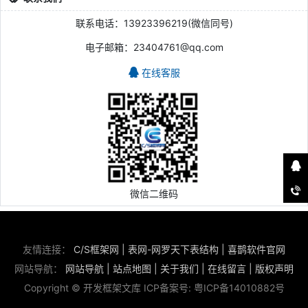
联系电话：13923396219(微信同号)
电子邮箱：23404761@qq.com
在线客服
微信二维码
友情连接：
C/S框架网
|
表网-网罗天下表结构
|
喜鹊软件官网
网站导航：
网站导航
|
站点地图
|
关于我们
|
在线留言
|
版权声明
Copyright © 开发框架文库 ICP备案号:
粤ICP备14010882号