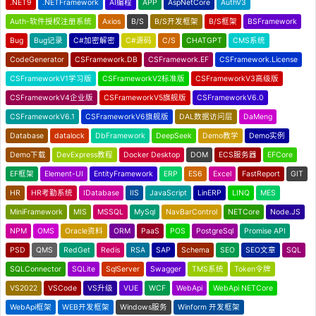
.NET9
.NETFramework
AI编程
APP
AspNetCore
AuthV3
Auth-软件授权注册系统
Axios
B/S
B/S开发框架
B/S框架
BSFramework
Bug
Bug记录
C#加密解密
C#源码
C/S
CHATGPT
CMS系统
CodeGenerator
CSFramework.DB
CSFramework.EF
CSFramework.License
CSFrameworkV1学习版
CSFrameworkV2标准版
CSFrameworkV3高级版
CSFrameworkV4企业版
CSFrameworkV5旗舰版
CSFrameworkV6.0
CSFrameworkV6.1
CSFrameworkV6旗舰版
DAL数据访问层
DaMeng
Database
datalock
DbFramework
DeepSeek
Demo教学
Demo实例
Demo下载
DevExpress教程
Docker Desktop
DOM
ECS服务器
EFCore
EF框架
Element-UI
EntityFramework
ERP
ES6
Excel
FastReport
GIT
HR
HR考勤系统
IDatabase
IIS
JavaScript
LinERP
LINQ
MES
MiniFramework
MIS
MSSQL
MySql
NavBarControl
NETCore
Node.JS
NPM
OMS
Oracle资料
ORM
PaaS
POS
PostgreSql
Promise API
PSD
QMS
RedGet
Redis
RSA
SAP
Schema
SEO
SEO文章
SQL
SQLConnector
SQLite
SqlServer
Swagger
TMS系统
Token令牌
VS2022
VSCode
VS升级
VUE
WCF
WebApi
WebApi NETCore
WebApi框架
WEB开发框架
Windows服务
Winform 开发框架