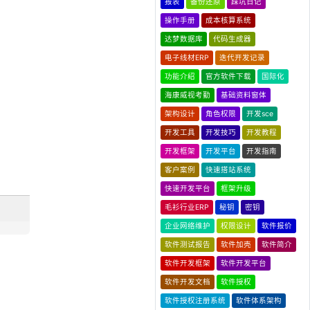
报表
备份还原
踩坑日记
操作手册
成本核算系统
达梦数据库
代码生成器
电子线材ERP
迭代开发记录
功能介绍
官方软件下载
国际化
海康威视考勤
基础资料窗体
架构设计
角色权限
开发sce
开发工具
开发技巧
开发教程
开发框架
开发平台
开发指南
客户案例
快速搭站系统
快速开发平台
框架升级
毛衫行业ERP
秘钥
密钥
企业网络维护
权限设计
软件报价
软件测试报告
软件加壳
软件简介
软件开发框架
软件开发平台
软件开发文档
软件授权
软件授权注册系统
软件体系架构