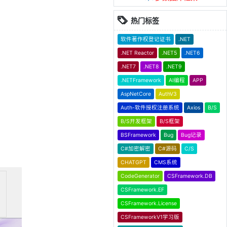
热门标签
软件著作权登记证书
.NET
.NET Reactor
.NET5
.NET6
.NET7
.NET8
.NET9
.NETFramework
AI编程
APP
AspNetCore
AuthV3
Auth-软件授权注册系统
Axios
B/S
B/S开发框架
B/S框架
BSFramework
Bug
Bug记录
C#加密解密
C#源码
C/S
CHATGPT
CMS系统
CodeGenerator
CSFramework.DB
CSFramework.EF
CSFramework.License
CSFrameworkV1学习版