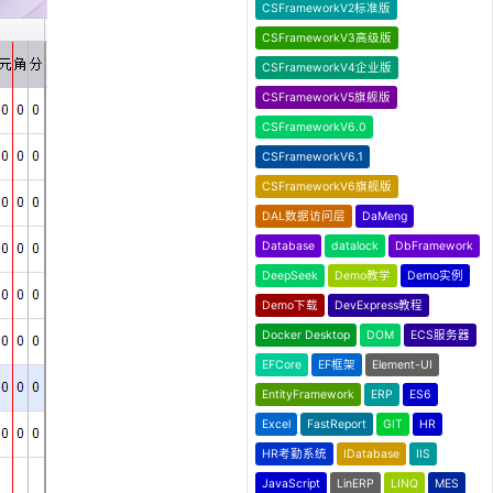
CSFrameworkV2标准版
CSFrameworkV3高级版
CSFrameworkV4企业版
CSFrameworkV5旗舰版
CSFrameworkV6.0
CSFrameworkV6.1
CSFrameworkV6旗舰版
DAL数据访问层
DaMeng
Database
datalock
DbFramework
DeepSeek
Demo教学
Demo实例
Demo下载
DevExpress教程
Docker Desktop
DOM
ECS服务器
EFCore
EF框架
Element-UI
EntityFramework
ERP
ES6
Excel
FastReport
GIT
HR
HR考勤系统
IDatabase
IIS
JavaScript
LinERP
LINQ
MES