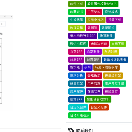
软件下载
软件著作权登记证书
软著证书
三层架构
设计模式
生成代码
实用小技巧
视频下载
收钱音箱
数据锁
数据同步
塑木地板行业ERP
推荐软件
微信小程序
未解决问题
文档下载
喜鹊ERP
喜鹊软件
系统对接
线联ERP
线束ERP
详细设计说明书
新功能
信创
行政区域数据库
需求分析
疑难杂症
蝇量级框架
蝇量框架
用户管理
用户开发手册
用户控件
在线软件
在线支付
纸箱ERP
智能语音收款机
自定义窗体
自定义组件
自动升级程序
联系我们