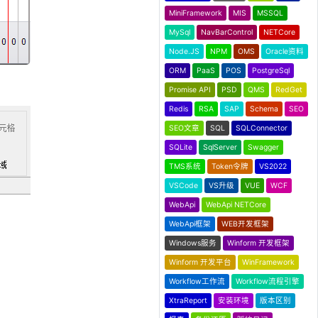
MiniFramework
MIS
MSSQL
MySql
NavBarControl
NETCore
Node.JS
NPM
OMS
Oracle资料
ORM
PaaS
POS
PostgreSql
Promise API
PSD
QMS
RedGet
Redis
RSA
SAP
Schema
SEO
SEO文章
SQL
SQLConnector
SQLite
SqlServer
Swagger
TMS系统
Token令牌
VS2022
VSCode
VS升级
VUE
WCF
WebApi
WebApi NETCore
WebApi框架
WEB开发框架
Windows服务
Winform 开发框架
Winform 开发平台
WinFramework
Workflow工作流
Workflow流程引擎
XtraReport
安装环境
版本区别