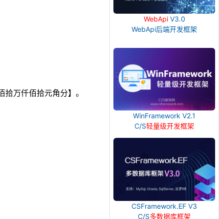
WebApi
V3.0
WebApi后端开发框架
仟佰拾万仟佰拾元角分】。
WinFramework V2.1
C/S
轻量级开发框架
CSFramework.EF V3
C/S
多数据库框架