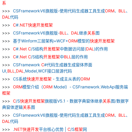
系
CSFrameworkV6旗舰版-使用代码生成器工具生成
ORM
、
BLL
、
DAL
代码
C
#.
NET
快速
开发
框架
CSFrameworkV6旗舰版-
BLL
、
DAL
继承
关系
图
基于Winform三层架构+WCF+
ORM
模型的
快速
开发
框架
C
#.
Net
C
/S结构
开发
框架
中数据访问层(
DAL
)的作用
C
#.
Net
C
/S结构
开发
框架
中
BLL
层的作用
CSFramework
C
#代码生成器生成窗体界面
UI,
BLL
,
DAL
,Model,WCF接口层源代码
CS系统
快速
开发
框架
- 生成主从表的
ORM
ORM
模型介绍（
ORM
Model）- CSFramework.WebApi服务端
框架
C
/S
快速
开发
框架
旗舰版V5.1 - 数据字典窗体继承
关系
图/数据字
典窗体逻辑
关系
图
CSFrameworkV6旗舰版-使用代码生成器工具生成
ORM
、
BLL
、
DAL
代码
.
NET
快速
开发
平台核心优势 |
C
/S
框架
网