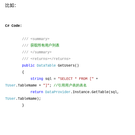
比如：
C# Code:
///
<summary>
获取所有用户列表
///
///
</summary>
///
<returns></returns>
public
DataTable
GetUsers()
{
string
sql =
"SELECT * FROM ["
+
TUser
.TableName +
"]"
;
//引用用户表的表名
return
DataProvider
.Instance.GetTable(sql,
TUser
.TableName);
}