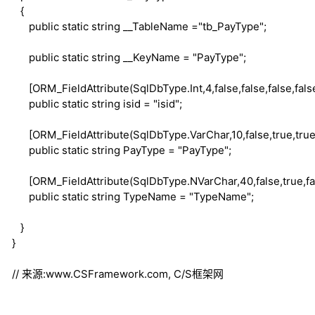
{
public
static
string
__TableName ="tb_PayType";
public
static
string
__KeyName = "PayType";
[ORM_FieldAttribute(SqlDbType.Int,4,
false
,
false
,
false
,
fals
public
static
string
isid = "isid";
[ORM_FieldAttribute(SqlDbType.VarChar,10,
false
,
true
,
tru
public
static
string
PayType = "PayType";
[ORM_FieldAttribute(SqlDbType.NVarChar,40,
false
,
true
,
f
public
static
string
TypeName = "TypeName";
}
}
// 来源:www.CSFramework.com, C/S框架网