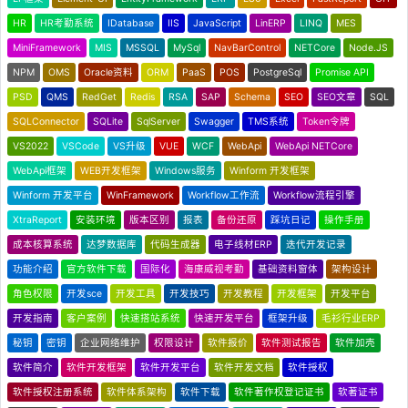
HR
HR考勤系统
IDatabase
IIS
JavaScript
LinERP
LINQ
MES
MiniFramework
MIS
MSSQL
MySql
NavBarControl
NETCore
Node.JS
NPM
OMS
Oracle资料
ORM
PaaS
POS
PostgreSql
Promise API
PSD
QMS
RedGet
Redis
RSA
SAP
Schema
SEO
SEO文章
SQL
SQLConnector
SQLite
SqlServer
Swagger
TMS系统
Token令牌
VS2022
VSCode
VS升级
VUE
WCF
WebApi
WebApi NETCore
WebApi框架
WEB开发框架
Windows服务
Winform 开发框架
Winform 开发平台
WinFramework
Workflow工作流
Workflow流程引擎
XtraReport
安装环境
版本区别
报表
备份还原
踩坑日记
操作手册
成本核算系统
达梦数据库
代码生成器
电子线材ERP
迭代开发记录
功能介绍
官方软件下载
国际化
海康威视考勤
基础资料窗体
架构设计
角色权限
开发sce
开发工具
开发技巧
开发教程
开发框架
开发平台
开发指南
客户案例
快速搭站系统
快速开发平台
框架升级
毛衫行业ERP
秘钥
密钥
企业网络维护
权限设计
软件报价
软件测试报告
软件加壳
软件简介
软件开发框架
软件开发平台
软件开发文档
软件授权
软件授权注册系统
软件体系架构
软件下载
软件著作权登记证书
软著证书