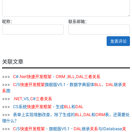
昵称：
联系邮箱：
发表评论
关联文章
C
#.
Net
快速
开发
框架
-
ORM
,
BLL
,
DAL
三者
关系
C
/S
快速
开发
框架
旗舰版V5.1 - 数据字典窗体
BLL
、
DAL
继承
关
系
图
.
NET
,VS,
C
#
三者
关系
CS系统
快速
开发
框架
- 生成
BLL
和
DAL
表单上实现增删改查，除了生成的
BLL
,
DAL
和
ORM
表，还需要处
理什么？
C
/S
快速
开发
框架
- 旗舰版V5.1 -
DAL
继承
关系
与IDatabase
关