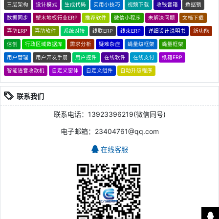
三层架构
设计模式
生成代码
实用小技巧
视频下载
收钱音箱
数据锁
数据同步
塑木地板行业ERP
推荐软件
微信小程序
未解决问题
文档下载
喜鹊ERP
喜鹊软件
系统对接
线联ERP
线束ERP
详细设计说明书
新功能
信创
行政区域数据库
需求分析
疑难杂症
蝇量级框架
蝇量框架
用户管理
用户开发手册
用户控件
在线软件
在线支付
纸箱ERP
智能语音收款机
自定义窗体
自定义组件
自动升级程序
联系我们
联系电话：13923396219(微信同号)
电子邮箱：23404761@qq.com
在线客服