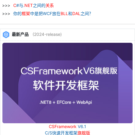
C
#与.
NET
之间的
关系
你的
框架
中是把WCF放在
BLL
和
DAL
之间？
最新产品
(2024-release)
CSFramework
V6.1
C/S快速开发框架
旗舰版