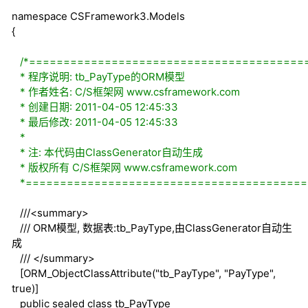
namespace
CSFramework3.Models
{
/*========================================
* 程序说明: tb_PayType的ORM模型
* 作者姓名: C/S框架网 www.csframework.com
* 创建日期: 2011-04-05 12:45:33
* 最后修改: 2011-04-05 12:45:33
*
* 注: 本代码由ClassGenerator自动生成
* 版权所有 C/S框架网 www.csframework.com
*=========================================
///
<summary>
///
ORM模型, 数据表:tb_PayType,由ClassGenerator自动生
成
///
</summary>
[ORM_ObjectClassAttribute("tb_PayType", "PayType",
true
)]
public
sealed
class
tb_PayType