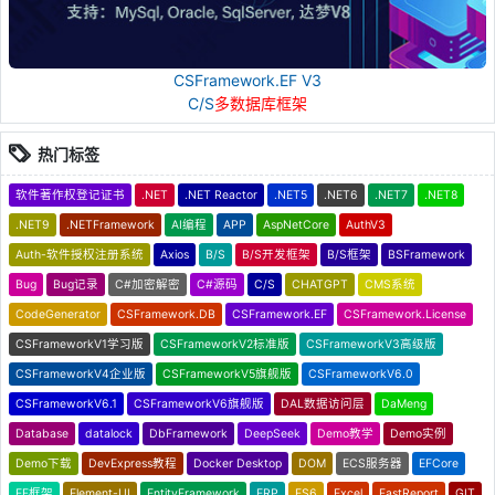
CSFramework.EF V3
C/S
多数据库框架
热门标签
软件著作权登记证书
.NET
.NET Reactor
.NET5
.NET6
.NET7
.NET8
.NET9
.NETFramework
AI编程
APP
AspNetCore
AuthV3
Auth-软件授权注册系统
Axios
B/S
B/S开发框架
B/S框架
BSFramework
Bug
Bug记录
C#加密解密
C#源码
C/S
CHATGPT
CMS系统
CodeGenerator
CSFramework.DB
CSFramework.EF
CSFramework.License
CSFrameworkV1学习版
CSFrameworkV2标准版
CSFrameworkV3高级版
CSFrameworkV4企业版
CSFrameworkV5旗舰版
CSFrameworkV6.0
CSFrameworkV6.1
CSFrameworkV6旗舰版
DAL数据访问层
DaMeng
Database
datalock
DbFramework
DeepSeek
Demo教学
Demo实例
Demo下载
DevExpress教程
Docker Desktop
DOM
ECS服务器
EFCore
EF框架
Element-UI
EntityFramework
ERP
ES6
Excel
FastReport
GIT