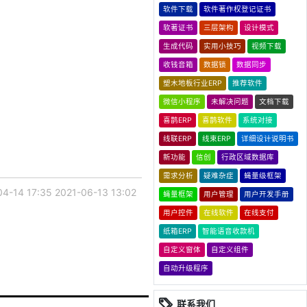
软件下载
软件著作权登记证书
软著证书
三层架构
设计模式
生成代码
实用小技巧
视频下载
收钱音箱
数据锁
数据同步
塑木地板行业ERP
推荐软件
微信小程序
未解决问题
文档下载
喜鹊ERP
喜鹊软件
系统对接
线联ERP
线束ERP
详细设计说明书
新功能
信创
行政区域数据库
需求分析
疑难杂症
蝇量级框架
04-14 17:35
2021-06-13 13:02
蝇量框架
用户管理
用户开发手册
用户控件
在线软件
在线支付
纸箱ERP
智能语音收款机
自定义窗体
自定义组件
自动升级程序
联系我们