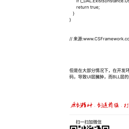
if
(_DAL.Exists(instance.U
return
true
;
}
}
// 来源:www.CSFramework
但是在大部分情况下，在开发环
码，导致UI层臃肿，而BLL层
扫一扫加微信