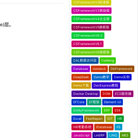
CSFrameworkV2标准版
CSFrameworkV3高级版
CSFrameworkV4企业版
ce)层。
CSFrameworkV5旗舰版
CSFrameworkV6.0
CSFrameworkV6.1
CSFrameworkV6旗舰版
DAL数据访问层
DaMeng
Database
datalock
DbFramework
DeepSeek
Demo教学
Demo实例
Demo下载
DevExpress教程
Docker Desktop
DOM
ECS服务器
EFCore
EF框架
Element-UI
EntityFramework
ERP
ES6
Excel
FastReport
GIT
HR
HR考勤系统
IDatabase
IIS
JavaScript
LinERP
LINQ
MES