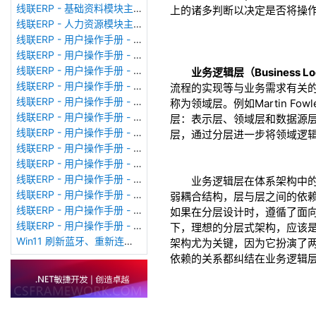
线联ERP - 基础资料模块主界面
上的诸多判断以决定是否将操
线联ERP - 人力资源模块主界面
线联ERP - 用户操作手册 - 个人考勤报表（横向）
线联ERP - 用户操作手册 - 部门考勤报表
线联ERP - 用户操作手册 - 个人考勤报表
业务逻辑层（Business Log
线联ERP - 用户操作手册 - 考勤计算
流程的实现等与业务需求有关的
线联ERP - 用户操作手册 - 节假日管理
称为领域层。例如Martin Fowler
线联ERP - 用户操作手册 - 请假管理
层：表示层、领域层和数据源层。
线联ERP - 用户操作手册 - 补卡管理
层，通过分层进一步将领域逻
线联ERP - 用户操作手册 - 考勤设备管理
线联ERP - 用户操作手册 - 考勤参数配置
线联ERP - 用户操作手册 - 考勤设备绑定
业务逻辑层在体系架构中的位
线联ERP - 用户操作手册 - 员工档案
弱耦合结构，层与层之间的依赖
线联ERP - 用户操作手册 - 班次管理
如果在分层设计时，遵循了面
线联ERP - 用户操作手册 - 排班管理
下，理想的分层式架构，应该是
Win11 刷新蓝牙、重新连接蓝牙音响
架构尤为关键，因为它扮演了
依赖的关系都纠结在业务逻辑