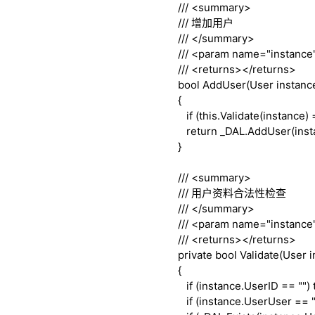
///
<summary>
///
增加用户
///
</summary>
///
<param name="instance
///
<returns>
</returns>
bool
AddUser(User instanc
{
if
(
this
.Validate(instance)
return
_DAL.AddUser(inst
}
///
<summary>
///
用户资料合法性检查
///
</summary>
///
<param name="instance
///
<returns>
</returns>
private
bool
Validate(User i
{
if
(instance.UserID == "")
if
(instance.UserUser == 