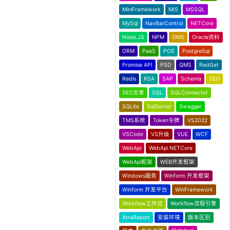
MiniFramework
MIS
MSSQL
MySql
NavBarControl
NETCore
Node.JS
NPM
OMS
Oracle资料
ORM
PaaS
POS
PostgreSql
Promise API
PSD
QMS
RedGet
Redis
RSA
SAP
Schema
SEO
SEO文章
SQL
SQLConnector
SQLite
SqlServer
Swagger
TMS系统
Token令牌
VS2022
VSCode
VS升级
VUE
WCF
WebApi
WebApi NETCore
WebApi框架
WEB开发框架
Windows服务
Winform 开发框架
Winform 开发平台
WinFramework
Workflow工作流
Workflow流程引擎
XtraReport
安装环境
版本区别