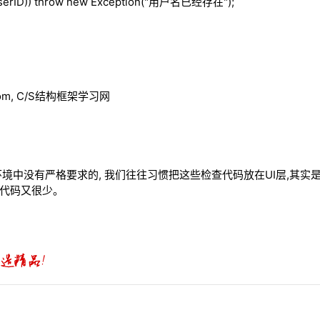
serID))
throw
new
Exception("用户名已经存在");
.com, C/S结构框架学习网
境中没有严格要求的, 我们往往习惯把这些检查代码放在UI层,其实
的代码又很少。