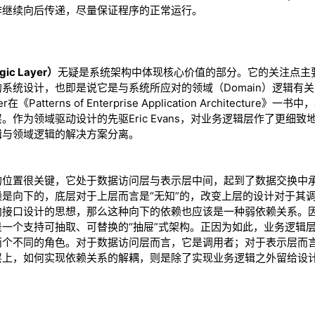
作继续向后传递，尽量保证程序的正常运行。
ic Layer）
无疑是系统架构中体现核心价值的部分。它的关注点主
系统设计，也即是说它是与系统所应对的领域（Domain）逻辑有
在《Patterns of Enterprise Application Architectu
作为领域驱动设计的先驱Eric Evans，对业务逻辑层作了更细
辑与领域逻辑的解决方案分离。
置很关键，它处于数据访问层与表示层中间，起到了数据交换中承
是向下的，底层对于上层而言是“无知”的，改变上层的设计对于其
向接口设计的思想，那么这种向下的依赖也应该是一种弱依赖关系。
一个支持可抽取、可替换的“抽屉”式架构。正因为如此，业务逻辑
两个不同的角色。对于数据访问层而言，它是调用者；对于表示层而
层上，如何实现依赖关系的解耦，则是除了实现业务逻辑之外留给设