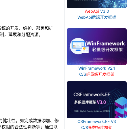
WebApi
V3.0
WebApi后端开发框架
系统的开发、维护、部署和扩
控制，延展和分配资源。
WinFramework V2.1
C/S
轻量级开发框架
的健壮性。如完成数据添加、修
CSFramework.EF V3
户权限的合法性判断等；通过以
C/S
多数据库框架