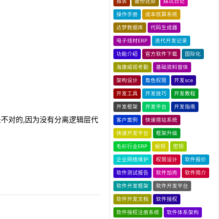
报表
备份还原
踩坑日记
操作手册
成本核算系统
达梦数据库
代码生成器
电子线材ERP
迭代开发记录
功能介绍
官方软件下载
国际化
海康威视考勤
基础资料窗体
架构设计
角色权限
开发sce
开发工具
开发技巧
开发教程
开发框架
开发平台
开发指南
是不对的,因为没有分离逻辑层代
客户案例
快速搭站系统
快速开发平台
框架升级
毛衫行业ERP
秘钥
密钥
企业网络维护
权限设计
软件报价
软件测试报告
软件加壳
软件简介
软件开发框架
软件开发平台
软件开发文档
软件授权
软件授权注册系统
软件体系架构