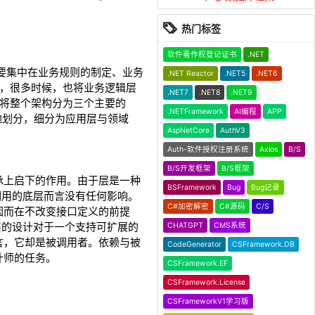
热门标签
软件著作权登记证书
.NET
要集中在业务规则的制定、业务
.NET Reactor
.NET5
.NET6
关，很多时候，也将业务逻辑层
.NET7
.NET8
.NET9
re》一书中，将整个架构分为三个主要的
.NETFramework
AI编程
APP
致地划分，细分为应用层与领域
AspNetCore
AuthV3
Auth-软件授权注册系统
Axios
B/S
B/S开发框架
B/S框架
上启下的作用。由于层是一种
BSFramework
Bug
Bug记录
调用的底层而言没有任何影响。
C#加密解密
C#源码
C/S
因而在不改变接口定义的前提
层的设计对于一个支持可扩展的
CHATGPT
CMS系统
言，它却是被调用者。依赖与被
CodeGenerator
CSFramework.DB
计师的任务。
CSFramework.EF
CSFramework.License
CSFrameworkV1学习版