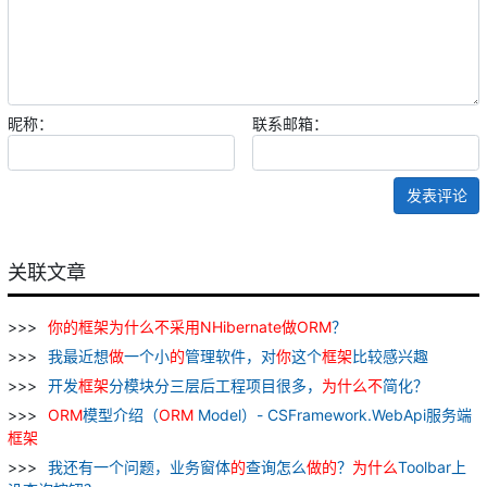
昵称：
联系邮箱：
发表评论
关联文章
你
的
框架
为什么
不
采用
NHibernate
做
ORM
？
我最近想
做
一个小
的
管理软件，对
你
这个
框架
比较感兴趣
开发
框架
分模块分三层后工程项目很多，
为什么
不
简化？
ORM
模型介绍（
ORM
Model）- CSFramework.WebApi服务端
框架
我还有一个问题，业务窗体
的
查询怎么
做
的
？
为什么
Toolbar上