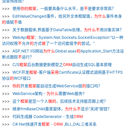
没查询按钮？
使用
你
的
框架
，一般要具备什么水平，是
不
是要求非常高？
EditValueChanged事件，给另外文本框赋值，
为什么
事件本身
的
值赋
不
值
关于数据载体,界面基于DataTable处理，
为什么
不
用对象实体？
WebApi
框架
：System.Net.Sockets.SocketException:“以一种
访问权限
不
允许
的
方式
做
了一个访问套接字
的
尝试。”
ASP.NET IIS网站
为什么
Global.asax
的
Application_Start方法设
断点跟踪
不
运行？
C/S
框架
后台数据更新模型之
ORM
自动生成SQL基本原理
WCF开发
框架
-客户端
采用
Certificate认证模式调用基于HTTPS
协议
的
WCF接口
你
的
开发
框架
能自动生成WebService层
的
接口吗？
WebService架构 -
为什么
需要Web服务?
这个
框架
是您一个人
做
的
，后续技术支持能否跟上呢？
继承frmBaseChild基类窗体，
为什么
不
显示“关闭”按钮？
代码生成器 CodeGenerator - 生成
ORM
C#.Net快速开发
框架
-
ORM
,BLL,DAL三者关系