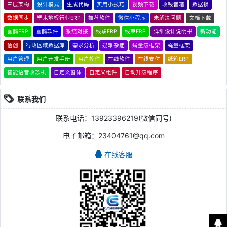
三层架构
设计模式
生成代码
实用小技巧
视频下载
收钱音箱
数据锁
数据同步
塑木地板行业ERP
推荐软件
微信小程序
未解决问题
文档下载
喜鹊ERP
喜鹊软件
系统对接
线联ERP
线束ERP
详细设计说明书
新功能
信创
行政区域数据库
需求分析
疑难杂症
蝇量级框架
蝇量框架
用户管理
用户开发手册
用户控件
在线软件
在线支付
纸箱ERP
智能语音收款机
自定义窗体
自定义组件
自动升级程序
联系我们
联系电话：13923396219(微信同号)
电子邮箱：23404761@qq.com
在线客服