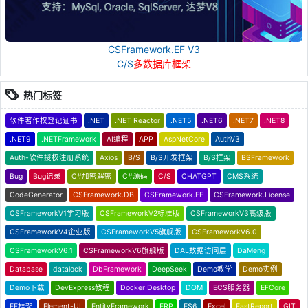
CSFramework.EF V3
C/S
多数据库框架
热门标签
软件著作权登记证书
.NET
.NET Reactor
.NET5
.NET6
.NET7
.NET8
.NET9
.NETFramework
AI编程
APP
AspNetCore
AuthV3
Auth-软件授权注册系统
Axios
B/S
B/S开发框架
B/S框架
BSFramework
Bug
Bug记录
C#加密解密
C#源码
C/S
CHATGPT
CMS系统
CodeGenerator
CSFramework.DB
CSFramework.EF
CSFramework.License
CSFrameworkV1学习版
CSFrameworkV2标准版
CSFrameworkV3高级版
CSFrameworkV4企业版
CSFrameworkV5旗舰版
CSFrameworkV6.0
CSFrameworkV6.1
CSFrameworkV6旗舰版
DAL数据访问层
DaMeng
Database
datalock
DbFramework
DeepSeek
Demo教学
Demo实例
Demo下载
DevExpress教程
Docker Desktop
DOM
ECS服务器
EFCore
EF框架
Element-UI
EntityFramework
ERP
ES6
Excel
FastReport
GIT