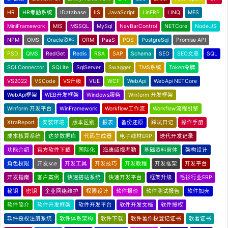
HR
HR考勤系统
IDatabase
IIS
JavaScript
LinERP
LINQ
MES
MiniFramework
MIS
MSSQL
MySql
NavBarControl
NETCore
Node.JS
NPM
OMS
Oracle资料
ORM
PaaS
POS
PostgreSql
Promise API
PSD
QMS
RedGet
Redis
RSA
SAP
Schema
SEO
SEO文章
SQL
SQLConnector
SQLite
SqlServer
Swagger
TMS系统
Token令牌
VS2022
VSCode
VS升级
VUE
WCF
WebApi
WebApi NETCore
WebApi框架
WEB开发框架
Windows服务
Winform 开发框架
Winform 开发平台
WinFramework
Workflow工作流
Workflow流程引擎
XtraReport
安装环境
版本区别
报表
备份还原
踩坑日记
操作手册
成本核算系统
达梦数据库
代码生成器
电子线材ERP
迭代开发记录
功能介绍
官方软件下载
国际化
海康威视考勤
基础资料窗体
架构设计
角色权限
开发sce
开发工具
开发技巧
开发教程
开发框架
开发平台
开发指南
客户案例
快速搭站系统
快速开发平台
框架升级
毛衫行业ERP
秘钥
密钥
企业网络维护
权限设计
软件报价
软件测试报告
软件加壳
软件简介
软件开发框架
软件开发平台
软件开发文档
软件授权
软件授权注册系统
软件体系架构
软件下载
软件著作权登记证书
软著证书