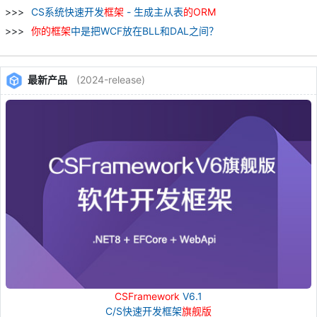
CS系统快速开发
框架
- 生成主从表
的
ORM
你
的
框架
中是把WCF放在BLL和DAL之间？
最新产品
(2024-release)
CSFramework
V6.1
C/S快速开发框架
旗舰版