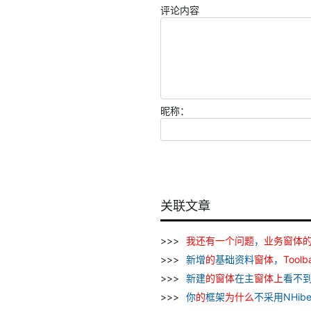
评论内容
昵称：
关联文章
我
还有
一个
问题
，
业务
窗
体
新增
的
基础资料
窗
体
，
Toolb
新建
的
窗
体
在主
窗
体
上
看不
你
的
框架
为什么
不采用NHiber