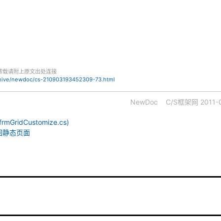
转载请附上原文出处连接
chive/newdoc/cs-210903193452309-73.html
NewDoc
C/S框架网
2011-
idCustomize.cs)
返回静态页面