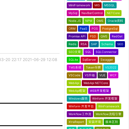
MiniFramework
MIS
MSSQL
MySql
NavBarControl
NETCore
Node.JS
NPM
OMS
Oracle资料
ORM
PaaS
POS
PostgreSql
Promise API
PSD
QMS
RedGet
Redis
RSA
SAP
Schema
SEO
SEO文章
SQL
SQLConnector
03-20 22:17
2021-06-29 12:08
SQLite
SqlServer
Swagger
TMS系统
Token令牌
VS2022
VSCode
VS升级
VUE
WCF
WebApi
WebApi NETCore
WebApi框架
WEB开发框架
Windows服务
Winform 开发框架
Winform 开发平台
WinFramework
Workflow工作流
Workflow流程引擎
XtraReport
安装环境
版本区别