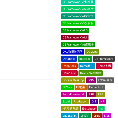
CSFrameworkV2标准版
CSFrameworkV3高级版
CSFrameworkV4企业版
CSFrameworkV5旗舰版
CSFrameworkV6.0
CSFrameworkV6.1
CSFrameworkV6旗舰版
DAL数据访问层
DaMeng
Database
datalock
DbFramework
DeepSeek
Demo教学
Demo实例
Demo下载
DevExpress教程
Docker Desktop
DOM
ECS服务器
EFCore
EF框架
Element-UI
EntityFramework
ERP
ES6
Excel
FastReport
GIT
HR
HR考勤系统
IDatabase
IIS
JavaScript
LinERP
LINQ
MES