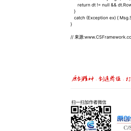
return
dt !=
null
&& dt.Row
}
catch
(Exception ex) { Msg
}
// 来源:www.CSFramework
扫一扫加作者微信