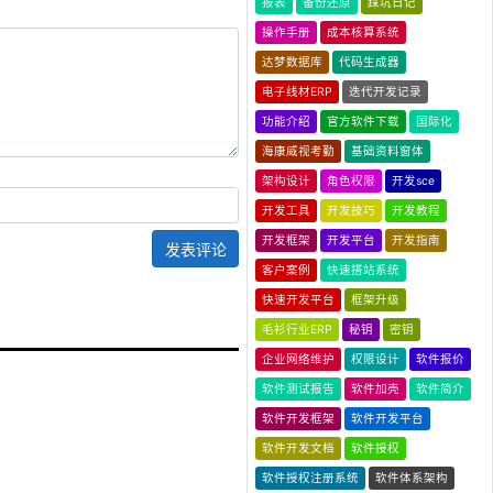
报表
备份还原
踩坑日记
操作手册
成本核算系统
达梦数据库
代码生成器
电子线材ERP
迭代开发记录
功能介绍
官方软件下载
国际化
海康威视考勤
基础资料窗体
架构设计
角色权限
开发sce
开发工具
开发技巧
开发教程
开发框架
开发平台
开发指南
发表评论
客户案例
快速搭站系统
快速开发平台
框架升级
毛衫行业ERP
秘钥
密钥
企业网络维护
权限设计
软件报价
软件测试报告
软件加壳
软件简介
软件开发框架
软件开发平台
软件开发文档
软件授权
软件授权注册系统
软件体系架构