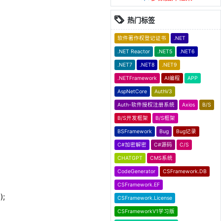
热门标签
软件著作权登记证书
.NET
.NET Reactor
.NET5
.NET6
.NET7
.NET8
.NET9
.NETFramework
AI编程
APP
AspNetCore
AuthV3
Auth-软件授权注册系统
Axios
B/S
B/S开发框架
B/S框架
BSFramework
Bug
Bug记录
C#加密解密
C#源码
C/S
CHATGPT
CMS系统
CodeGenerator
CSFramework.DB
CSFramework.EF
);
CSFramework.License
CSFrameworkV1学习版