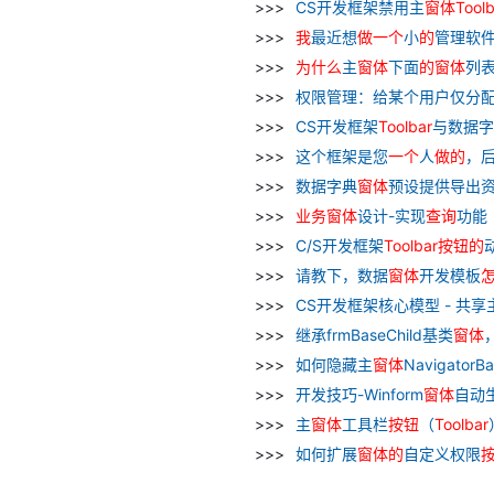
CS开发框架禁用主
窗
体
Toolb
我
最近想
做
一个
小
的
管理软
为什么
主
窗
体
下面
的
窗
体
列表
权限管理：给某个用户仅分
CS开发框架
Toolbar
与数据字
这个框架是您
一个
人
做
的
，
数据字典
窗
体
预设提供导出
业务
窗
体
设计-实现
查询
功能
C/S开发框架
Toolbar
按钮
的
请教下，数据
窗
体
开发模板
CS开发框架核心模型 - 共享
继承frmBaseChild基类
窗
体
如何隐藏主
窗
体
NavigatorBa
开发技巧-Winform
窗
体
自动
主
窗
体
工具栏
按钮
（
Toolbar
如何扩展
窗
体
的
自定义权限