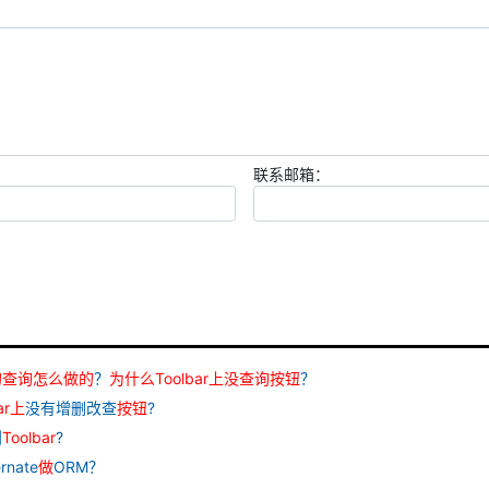
联系邮箱：
的
查询
怎么
做
的
？
为什么
Toolbar
上
没
查询
按钮
？
ar
上
没有增删改查
按钮
?
到
Toolbar
?
nate
做
ORM？