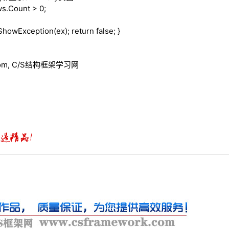
s.Count > 0;
.ShowException(ex);
return
false
; }
.com, C/S结构框架学习网