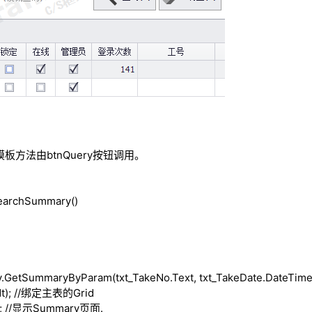
方法由btnQuery按钮调用。
archSummary()
y.GetSummaryByParam(txt_TakeNo.Text, txt_TakeDate.DateTime
t);
//绑定主表的Grid
);
//显示Summary页面.