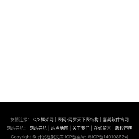
友情连接：
C/S框架网
|
表网-网罗天下表结构
|
喜鹊软件官网
网站导航：
网站导航
|
站点地图
|
关于我们
|
在线留言
|
版权声明
Copyright © 开发框架文库 ICP备案号:
粤ICP备14010882号