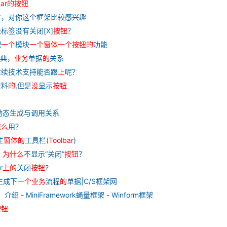
ar
的
按钮
件，对你这个框架比较感兴趣
标签没有关闭[X]
按钮
？
配
一个
模块
一个
窗
体
一个
按钮
的
功能
典，
业务
单据
的
关系
后续技术支持能否跟
上
呢？
资料
的
,但是
没
显示
按钮
动态生成与调用关系
怎么
用？
主
窗
体
的
工具栏(
Toolbar
)
，
为什么
不显示“关闭”
按钮
？
r
上
的
关闭
按钮
?
生成下
一个
业务
流程
的
单据|C/S框架网
）介绍 - MiniFramework蝇量框架 - Winform框架
按钮