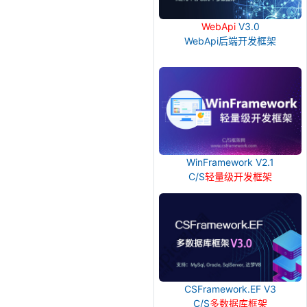
WebApi
V3.0
WebApi后端开发框架
WinFramework V2.1
C/S
轻量级开发框架
CSFramework.EF V3
C/S
多数据库框架