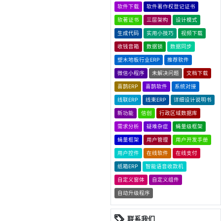
软件下载
软件著作权登记证书
软著证书
三层架构
设计模式
生成代码
实用小技巧
视频下载
收钱音箱
数据锁
数据同步
塑木地板行业ERP
推荐软件
微信小程序
未解决问题
文档下载
喜鹊ERP
喜鹊软件
系统对接
线联ERP
线束ERP
详细设计说明书
新功能
信创
行政区域数据库
需求分析
疑难杂症
蝇量级框架
蝇量框架
用户管理
用户开发手册
用户控件
在线软件
在线支付
纸箱ERP
智能语音收款机
自定义窗体
自定义组件
自动升级程序
联系我们