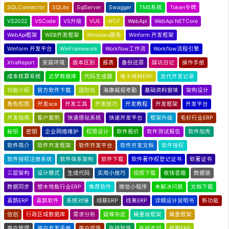
SQLConnector
SQLite
SqlServer
Swagger
TMS系统
Token令牌
VS2022
VSCode
VS升级
VUE
WCF
WebApi
WebApi NETCore
WebApi框架
WEB开发框架
Windows服务
Winform 开发框架
Winform 开发平台
WinFramework
Workflow工作流
Workflow流程引擎
XtraReport
安装环境
版本区别
报表
备份还原
踩坑日记
操作手册
成本核算系统
达梦数据库
代码生成器
电子线材ERP
迭代开发记录
功能介绍
官方软件下载
国际化
海康威视考勤
基础资料窗体
架构设计
角色权限
开发sce
开发工具
开发技巧
开发教程
开发框架
开发平台
开发指南
客户案例
快速搭站系统
快速开发平台
框架升级
毛衫行业ERP
秘钥
密钥
企业网络维护
权限设计
软件报价
软件测试报告
软件加壳
软件简介
软件开发框架
软件开发平台
软件开发文档
软件授权
软件授权注册系统
软件体系架构
软件下载
软件著作权登记证书
软著证书
三层架构
设计模式
生成代码
实用小技巧
视频下载
收钱音箱
数据锁
数据同步
塑木地板行业ERP
推荐软件
微信小程序
未解决问题
文档下载
喜鹊ERP
喜鹊软件
系统对接
线联ERP
线束ERP
详细设计说明书
新功能
信创
行政区域数据库
需求分析
疑难杂症
蝇量级框架
蝇量框架
用户管理
用户开发手册
用户控件
在线软件
在线支付
纸箱ERP