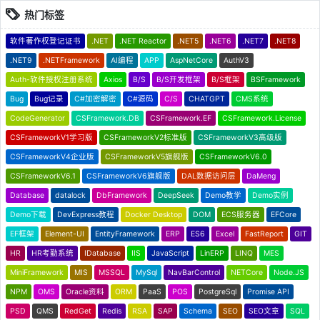
热门标签
软件著作权登记证书
.NET
.NET Reactor
.NET5
.NET6
.NET7
.NET8
.NET9
.NETFramework
AI编程
APP
AspNetCore
AuthV3
Auth-软件授权注册系统
Axios
B/S
B/S开发框架
B/S框架
BSFramework
Bug
Bug记录
C#加密解密
C#源码
C/S
CHATGPT
CMS系统
CodeGenerator
CSFramework.DB
CSFramework.EF
CSFramework.License
CSFrameworkV1学习版
CSFrameworkV2标准版
CSFrameworkV3高级版
CSFrameworkV4企业版
CSFrameworkV5旗舰版
CSFrameworkV6.0
CSFrameworkV6.1
CSFrameworkV6旗舰版
DAL数据访问层
DaMeng
Database
datalock
DbFramework
DeepSeek
Demo教学
Demo实例
Demo下载
DevExpress教程
Docker Desktop
DOM
ECS服务器
EFCore
EF框架
Element-UI
EntityFramework
ERP
ES6
Excel
FastReport
GIT
HR
HR考勤系统
IDatabase
IIS
JavaScript
LinERP
LINQ
MES
MiniFramework
MIS
MSSQL
MySql
NavBarControl
NETCore
Node.JS
NPM
OMS
Oracle资料
ORM
PaaS
POS
PostgreSql
Promise API
PSD
QMS
RedGet
Redis
RSA
SAP
Schema
SEO
SEO文章
SQL