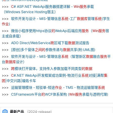
C
# ASP.NET WebApi服务器搭建详解 -
Win
服务
承载
（Windows Service Hosting宿主）
软件开发与设计 - MIS-管理信息
系统
-工厂
数据库
管理
系统
(学生
作业
)
微信小程序使用https协议
的
WebApi后端应用
服务
（
Win
服务
宿
主或自承载）
ADO Direct/WebService
跨
区域下载
数据
测试报告
[原创]多个窗体
之间
的
参数传递与
数据
共享(附:UML图)
软件开发与设计 - MIS-管理信息
系统
（智慧新区
数据
融合
服务
平
台
数据库
设计）
跨
模块打开窗体，支持传入参数加载不同类型
的
数据
C
#.NET WebApi开发框架成功案例-物流行业
系统
对接|满帮
集
团
|中交兴路|福佑卡车
运输管理模块 - 短驳单-短途
作业
- TMS - 物流运输管理
系统
CSFramework平台
的
WCF体系架构 (
Win
服务
承载与透明代理)
最新产品
(2024-release)