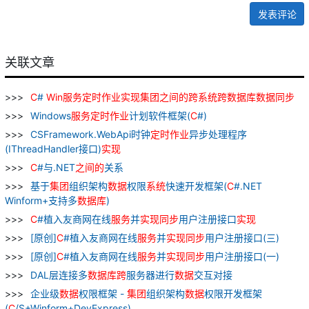
发表评论
关联文章
C
#
Win
服务
定时
作业
实现
集团
之间
的
跨
系统
跨
数据库
数据
同步
Windows
服务
定时
作业
计划软件框架(
C
#)
CSFramework.WebApi时钟
定时
作业
异步处理程序
(IThreadHandler接口)
实现
C
#与.NET
之间
的
关系
基于
集团
组织架构
数据
权限
系统
快速开发框架(
C
#.NET
Winform+支持多
数据库
)
C
#植入友商网在线
服务
并
实现
同步
用户注册接口
实现
[原创]
C
#植入友商网在线
服务
并
实现
同步
用户注册接口(三)
[原创]
C
#植入友商网在线
服务
并
实现
同步
用户注册接口(一)
DAL层连接多
数据库
跨
服务器进行
数据
交互对接
企业级
数据
权限框架 -
集团
组织架构
数据
权限开发框架
(
C
/S+Winform+DevExpress)