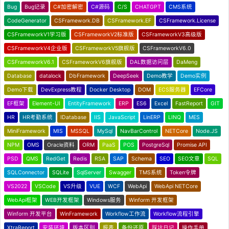
Bug
Bug记录
C#加密解密
C#源码
C/S
CHATGPT
CMS系统
CodeGenerator
CSFramework.DB
CSFramework.EF
CSFramework.License
CSFrameworkV1学习版
CSFrameworkV2标准版
CSFrameworkV3高级版
CSFrameworkV4企业版
CSFrameworkV5旗舰版
CSFrameworkV6.0
CSFrameworkV6.1
CSFrameworkV6旗舰版
DAL数据访问层
DaMeng
Database
datalock
DbFramework
DeepSeek
Demo教学
Demo实例
Demo下载
DevExpress教程
Docker Desktop
DOM
ECS服务器
EFCore
EF框架
Element-UI
EntityFramework
ERP
ES6
Excel
FastReport
GIT
HR
HR考勤系统
IDatabase
IIS
JavaScript
LinERP
LINQ
MES
MiniFramework
MIS
MSSQL
MySql
NavBarControl
NETCore
Node.JS
NPM
OMS
Oracle资料
ORM
PaaS
POS
PostgreSql
Promise API
PSD
QMS
RedGet
Redis
RSA
SAP
Schema
SEO
SEO文章
SQL
SQLConnector
SQLite
SqlServer
Swagger
TMS系统
Token令牌
VS2022
VSCode
VS升级
VUE
WCF
WebApi
WebApi NETCore
WebApi框架
WEB开发框架
Windows服务
Winform 开发框架
Winform 开发平台
WinFramework
Workflow工作流
Workflow流程引擎
XtraReport
安装环境
版本区别
报表
备份还原
踩坑日记
操作手册