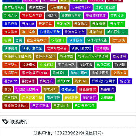
成本核算系统
达梦数据库
代码生成器
电子线材ERP
迭代开发记录
功能介绍
官方软件下载
国际化
海康威视考勤
基础资料窗体
架构设计
角色权限
开发sce
开发工具
开发技巧
开发教程
开发框架
开发平台
开发指南
客户案例
快速搭站系统
快速开发平台
框架升级
毛衫行业ERP
秘钥
密钥
企业网络维护
权限设计
软件报价
软件测试报告
软件加壳
软件简介
软件开发框架
软件开发平台
软件开发文档
软件授权
软件授权注册系统
软件体系架构
软件下载
软件著作权登记证书
软著证书
三层架构
设计模式
生成代码
实用小技巧
视频下载
收钱音箱
数据锁
数据同步
塑木地板行业ERP
推荐软件
微信小程序
未解决问题
文档下载
喜鹊ERP
喜鹊软件
系统对接
线联ERP
线束ERP
详细设计说明书
新功能
信创
行政区域数据库
需求分析
疑难杂症
蝇量级框架
蝇量框架
用户管理
用户开发手册
用户控件
在线软件
在线支付
纸箱ERP
智能语音收款机
自定义窗体
自定义组件
自动升级程序
联系我们
联系电话：13923396219(微信同号)