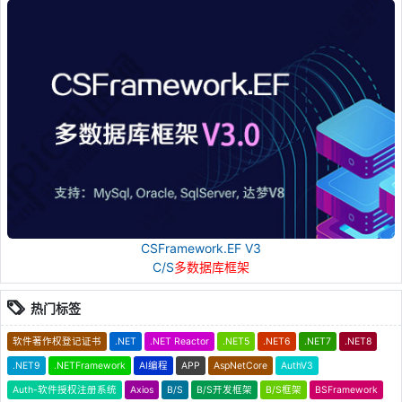
CSFramework.EF V3
C/S
多数据库框架
热门标签
软件著作权登记证书
.NET
.NET Reactor
.NET5
.NET6
.NET7
.NET8
.NET9
.NETFramework
AI编程
APP
AspNetCore
AuthV3
Auth-软件授权注册系统
Axios
B/S
B/S开发框架
B/S框架
BSFramework