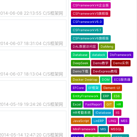
CSFrameworkV4企业版
2014-06-08 22:13:55
C/S框架网
CSFrameworkV5旗舰版
CSFrameworkV6.0
CSFrameworkV6.1
CSFrameworkV6旗舰版
2014-06-07 18:31:04
C/S框架网
DAL数据访问层
DaMeng
Database
datalock
DbFramework
DeepSeek
Demo教学
Demo实例
Demo下载
DevExpress教程
2014-06-07 18:13:04
C/S框架网
Docker Desktop
DOM
ECS服务器
EFCore
EF框架
Element-UI
EntityFramework
ERP
ES6
2014-05-19 19:24:26
C/S框架网
Excel
FastReport
GIT
HR
HR考勤系统
IDatabase
IIS
JavaScript
LinERP
LINQ
MES
MiniFramework
MIS
MSSQL
2014-05-14 12:47:20
C/S框架网