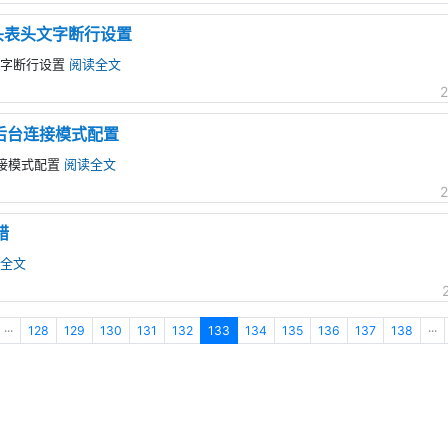
id列头表头文字断行设置
表头文字断行设置
阅读全文
2
 后台连接模式配置
连接模式配置
阅读全文
2
错
全文
···
128
129
130
131
132
133
134
135
136
137
138
···