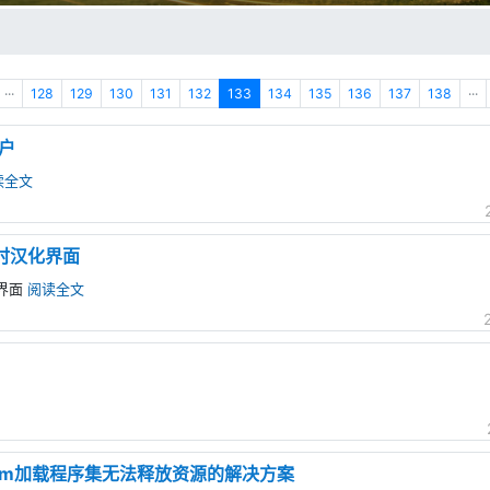
···
128
129
130
131
132
133
134
135
136
137
138
···
户
读全文
运行时汉化界面
化界面
阅读全文
oadFrom加载程序集无法释放资源的解决方案