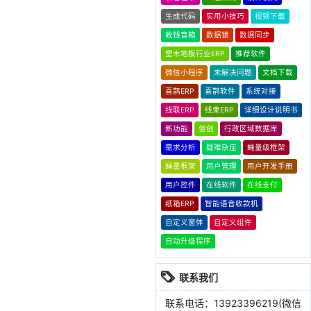
生成代码
实用小技巧
视频下载
收钱音箱
数据锁
数据同步
塑木地板行业ERP
推荐软件
微信小程序
未解决问题
文档下载
喜鹊ERP
喜鹊软件
系统对接
线联ERP
线束ERP
详细设计说明书
新功能
信创
行政区域数据库
需求分析
疑难杂症
蝇量级框架
蝇量框架
用户管理
用户开发手册
用户控件
在线软件
在线支付
纸箱ERP
智能语音收款机
自定义窗体
自定义组件
自动升级程序
联系我们
联系电话：13923396219(微信