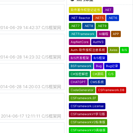
软件著作权登记证书
.NET
.NET Reactor
.NET5
.NET6
.NET7
.NET8
.NET9
2014-06-29 14:42:37
C/S框架网
.NETFramework
AI编程
APP
AspNetCore
AuthV3
Auth-软件授权注册系统
Axios
B/S
2014-06-28 14:23:32
C/S框架网
B/S开发框架
B/S框架
BSFramework
Bug
Bug记录
C#加密解密
C#源码
C/S
CHATGPT
CMS系统
2014-06-28 14:20:03
C/S框架网
CodeGenerator
CSFramework.DB
CSFramework.EF
CSFramework.License
CSFrameworkV1学习版
2014-06-17 12:11:11
C/S框架网
CSFrameworkV2标准版
CSFrameworkV3高级版