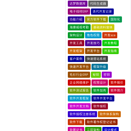
达梦数据库
代码生成器
电子线材ERP
迭代开发记录
功能介绍
官方软件下载
国际化
海康威视考勤
基础资料窗体
架构设计
角色权限
开发sce
开发工具
开发技巧
开发教程
开发框架
开发平台
开发指南
客户案例
快速搭站系统
快速开发平台
框架升级
毛衫行业ERP
秘钥
密钥
企业网络维护
权限设计
软件报价
软件测试报告
软件加壳
软件简介
软件开发框架
软件开发平台
软件开发文档
软件授权
软件授权注册系统
软件体系架构
软件下载
软件著作权登记证书
软著证书
三层架构
设计模式