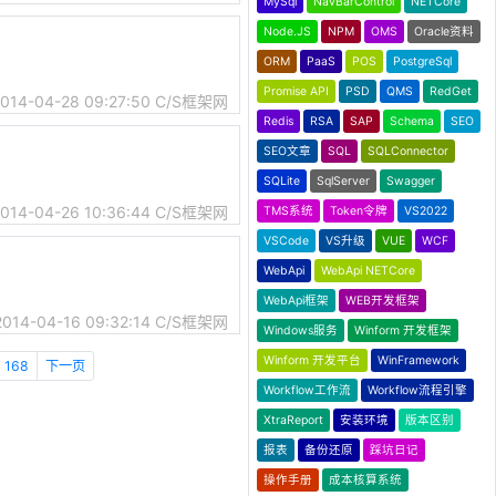
MySql
NavBarControl
NETCore
Node.JS
NPM
OMS
Oracle资料
ORM
PaaS
POS
PostgreSql
Promise API
PSD
QMS
RedGet
014-04-28 09:27:50
C/S框架网
Redis
RSA
SAP
Schema
SEO
SEO文章
SQL
SQLConnector
SQLite
SqlServer
Swagger
014-04-26 10:36:44
C/S框架网
TMS系统
Token令牌
VS2022
VSCode
VS升级
VUE
WCF
WebApi
WebApi NETCore
WebApi框架
WEB开发框架
2014-04-16 09:32:14
C/S框架网
Windows服务
Winform 开发框架
Winform 开发平台
WinFramework
168
下一页
Workflow工作流
Workflow流程引擎
XtraReport
安装环境
版本区别
报表
备份还原
踩坑日记
操作手册
成本核算系统