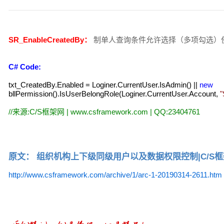
SR_EnableCreatedBy：
制单人查询条件允许选择（多项勾选）
C# Code:
txt_CreatedBy.Enabled
=
Loginer.CurrentUser.IsAdmin()
||
new
bllPermission().IsUserBelongRole(Loginer.CurrentUser.Account,
"
//
来源:C/S框架网 | www.csframework.com | QQ:23404761
原文： 组织机构上下级同级用户以及数据权限控制|C/S
http://www.csframework.com/archive/1/arc-1-20190314-2611.htm