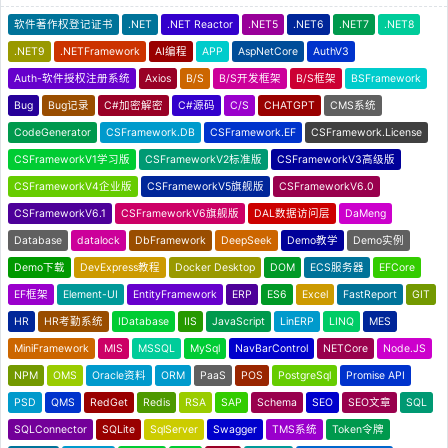
软件著作权登记证书
.NET
.NET Reactor
.NET5
.NET6
.NET7
.NET8
.NET9
.NETFramework
AI编程
APP
AspNetCore
AuthV3
Auth-软件授权注册系统
Axios
B/S
B/S开发框架
B/S框架
BSFramework
Bug
Bug记录
C#加密解密
C#源码
C/S
CHATGPT
CMS系统
CodeGenerator
CSFramework.DB
CSFramework.EF
CSFramework.License
CSFrameworkV1学习版
CSFrameworkV2标准版
CSFrameworkV3高级版
CSFrameworkV4企业版
CSFrameworkV5旗舰版
CSFrameworkV6.0
CSFrameworkV6.1
CSFrameworkV6旗舰版
DAL数据访问层
DaMeng
Database
datalock
DbFramework
DeepSeek
Demo教学
Demo实例
Demo下载
DevExpress教程
Docker Desktop
DOM
ECS服务器
EFCore
EF框架
Element-UI
EntityFramework
ERP
ES6
Excel
FastReport
GIT
HR
HR考勤系统
IDatabase
IIS
JavaScript
LinERP
LINQ
MES
MiniFramework
MIS
MSSQL
MySql
NavBarControl
NETCore
Node.JS
NPM
OMS
Oracle资料
ORM
PaaS
POS
PostgreSql
Promise API
PSD
QMS
RedGet
Redis
RSA
SAP
Schema
SEO
SEO文章
SQL
SQLConnector
SQLite
SqlServer
Swagger
TMS系统
Token令牌