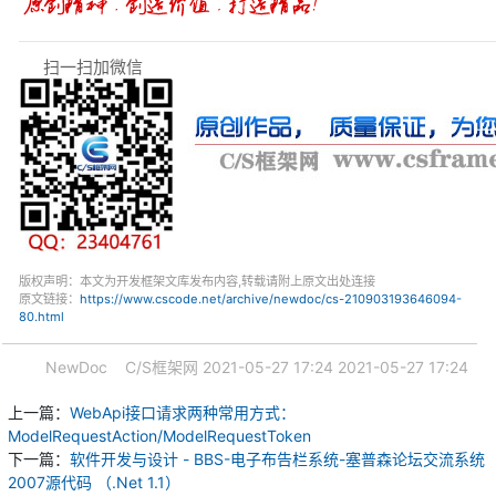
扫一扫加微信
版权声明：本文为开发框架文库发布内容,转载请附上原文出处连接
原文链接：
https://www.cscode.net/archive/newdoc/cs-210903193646094-
80.html
NewDoc
C/S框架网
2021-05-27 17:24
2021-05-27 17:24
上一篇：
WebApi接口请求两种常用方式：
ModelRequestAction/ModelRequestToken
下一篇：
软件开发与设计 - BBS-电子布告栏系统-塞普森论坛交流系统
2007源代码 （.Net 1.1）