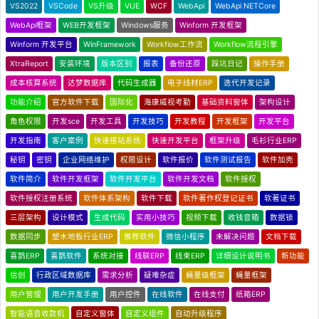
VS2022
VSCode
VS升级
VUE
WCF
WebApi
WebApi NETCore
WebApi框架
WEB开发框架
Windows服务
Winform 开发框架
Winform 开发平台
WinFramework
Workflow工作流
Workflow流程引擎
XtraReport
安装环境
版本区别
报表
备份还原
踩坑日记
操作手册
成本核算系统
达梦数据库
代码生成器
电子线材ERP
迭代开发记录
功能介绍
官方软件下载
国际化
海康威视考勤
基础资料窗体
架构设计
角色权限
开发sce
开发工具
开发技巧
开发教程
开发框架
开发平台
开发指南
客户案例
快速搭站系统
快速开发平台
框架升级
毛衫行业ERP
秘钥
密钥
企业网络维护
权限设计
软件报价
软件测试报告
软件加壳
软件简介
软件开发框架
软件开发平台
软件开发文档
软件授权
软件授权注册系统
软件体系架构
软件下载
软件著作权登记证书
软著证书
三层架构
设计模式
生成代码
实用小技巧
视频下载
收钱音箱
数据锁
数据同步
塑木地板行业ERP
推荐软件
微信小程序
未解决问题
文档下载
喜鹊ERP
喜鹊软件
系统对接
线联ERP
线束ERP
详细设计说明书
新功能
信创
行政区域数据库
需求分析
疑难杂症
蝇量级框架
蝇量框架
用户管理
用户开发手册
用户控件
在线软件
在线支付
纸箱ERP
智能语音收款机
自定义窗体
自定义组件
自动升级程序