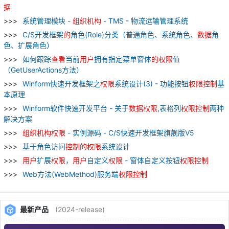
据
系统管理模块 -
组织
机构
- TMS - 物流运输管理系统
C/S开发框架
的
角色(Role)分类（普通角色、系统角色、
数据
角
色、扩展角色）
如何跟踪
查看
当前
用户
拥有指定菜单窗体
的
权限
值
（GetUserActions方法）
Winform快速开发框架之
权限
系统设计(3) - 功能按钮
权限
控制
基
本原理
Winform软件快速开发平台 - 关于
数据
权限
,表格列
权限
控制
两种
解决方案
组织
机构
权限
- 实例源码 - C/S快速开发框架旗舰版V5
基于角色访问
控制
的
权限
系统设计
用户
扩展
权限
，
用户
自定义
权限
- 窗体自定义按钮
权限
控制
Web方法(WebMethod)服务端
权限
控制
最新产品
(2024-release)