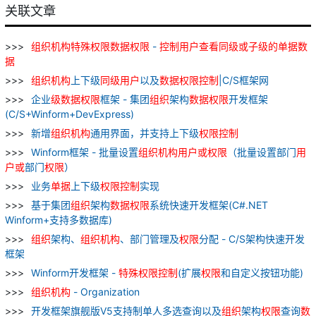
关联文章
组织
机构
特殊
权限
数据
权限
-
控制
用户
查看
同级
或
子
级
的
单据
数
据
组织
机构
上下级
同级
用户
以及
数据
权限
控制
|C/S框架网
企业
级
数据
权限
框架 - 集团
组织
架构
数据
权限
开发框架
(C/S+Winform+DevExpress)
新增
组织
机构
通用界面，并支持上下级
权限
控制
Winform框架 - 批量设置
组织
机构
用户
或
权限
（批量设置部门
用
户
或
部门
权限
）
业务
单据
上下级
权限
控制
实现
基于集团
组织
架构
数据
权限
系统快速开发框架(C#.NET
Winform+支持多数据库)
组织
架构、
组织
机构
、部门管理及
权限
分配 - C/S架构快速开发
框架
Winform开发框架 -
特殊
权限
控制
(扩展
权限
和自定义按钮功能)
组织
机构
- Organization
开发框架旗舰版V5支持制单人多选查询以及
组织
架构
权限
查询
数