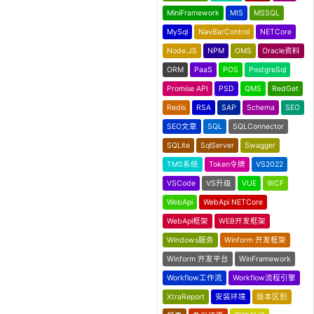
MiniFramework
MIS
MSSQL
MySql
NavBarControl
NETCore
Node.JS
NPM
OMS
Oracle资料
ORM
PaaS
POS
PostgreSql
Promise API
PSD
QMS
RedGet
Redis
RSA
SAP
Schema
SEO
SEO文章
SQL
SQLConnector
SQLite
SqlServer
Swagger
TMS系统
Token令牌
VS2022
VSCode
VS升级
VUE
WCF
WebApi
WebApi NETCore
WebApi框架
WEB开发框架
Windows服务
Winform 开发框架
Winform 开发平台
WinFramework
Workflow工作流
Workflow流程引擎
XtraReport
安装环境
版本区别