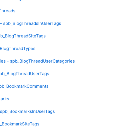
Threads
- spb_BlogThreadsInUserTags
pb_BlogThreadSiteTags
_BlogThreadTypes
es - spb_BlogThreadUserCategories
spb_BlogThreadUserTags
spb_BookmarkComments
arks
 spb_BookmarksInUserTags
b_BookmarkSiteTags