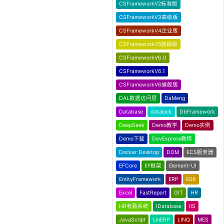
CSFrameworkV2标准版
CSFrameworkV3高级版
CSFrameworkV4企业版
CSFrameworkV5旗舰版
CSFrameworkV6.0
CSFrameworkV6.1
CSFrameworkV6旗舰版
DAL数据访问层
DaMeng
Database
datalock
DbFramework
DeepSeek
Demo教学
Demo实例
Demo下载
DevExpress教程
Docker Desktop
DOM
ECS服务器
EFCore
EF框架
Element-UI
EntityFramework
ERP
ES6
Excel
FastReport
GIT
HR
HR考勤系统
IDatabase
IIS
JavaScript
LinERP
LINQ
MES