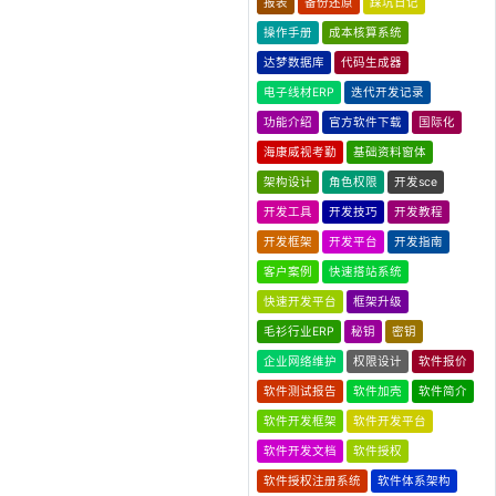
报表
备份还原
踩坑日记
操作手册
成本核算系统
达梦数据库
代码生成器
电子线材ERP
迭代开发记录
功能介绍
官方软件下载
国际化
海康威视考勤
基础资料窗体
架构设计
角色权限
开发sce
开发工具
开发技巧
开发教程
开发框架
开发平台
开发指南
客户案例
快速搭站系统
快速开发平台
框架升级
毛衫行业ERP
秘钥
密钥
企业网络维护
权限设计
软件报价
软件测试报告
软件加壳
软件简介
软件开发框架
软件开发平台
软件开发文档
软件授权
软件授权注册系统
软件体系架构