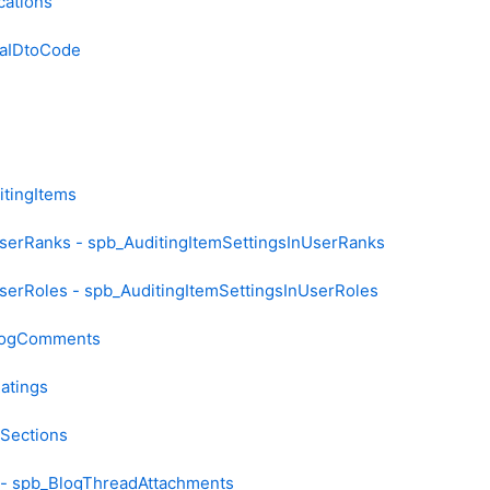
cations
eaIDtoCode
itingItems
serRanks - spb_AuditingItemSettingsInUserRanks
serRoles - spb_AuditingItemSettingsInUserRoles
logComments
atings
gSections
- spb_BlogThreadAttachments