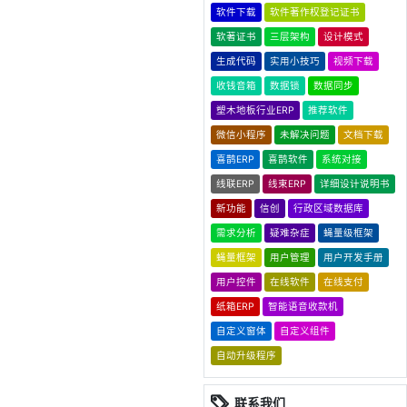
软件下载
软件著作权登记证书
软著证书
三层架构
设计模式
生成代码
实用小技巧
视频下载
收钱音箱
数据锁
数据同步
塑木地板行业ERP
推荐软件
微信小程序
未解决问题
文档下载
喜鹊ERP
喜鹊软件
系统对接
线联ERP
线束ERP
详细设计说明书
新功能
信创
行政区域数据库
需求分析
疑难杂症
蝇量级框架
蝇量框架
用户管理
用户开发手册
用户控件
在线软件
在线支付
纸箱ERP
智能语音收款机
自定义窗体
自定义组件
自动升级程序
联系我们