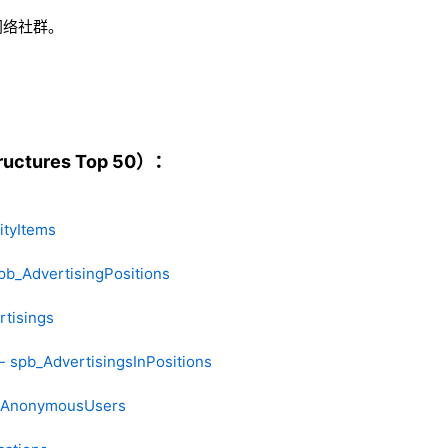
网络社群。
ctures Top 50）：
ityItems
pb_AdvertisingPositions
rtisings
- spb_AdvertisingsInPositions
_AnonymousUsers