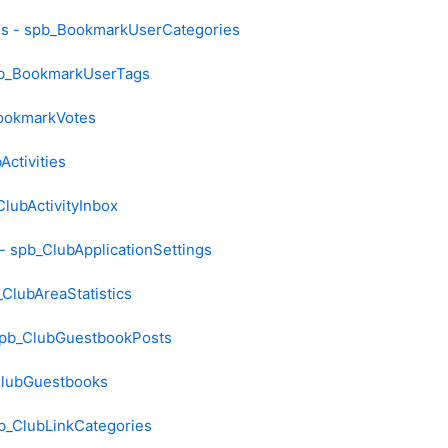
s - spb_BookmarkUserCategories
pb_BookmarkUserTags
ookmarkVotes
Activities
ClubActivityInbox
- spb_ClubApplicationSettings
_ClubAreaStatistics
spb_ClubGuestbookPosts
ClubGuestbooks
b_ClubLinkCategories