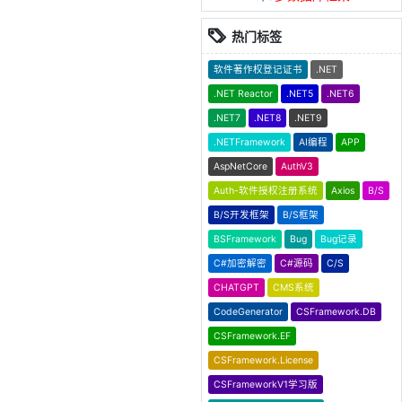
热门标签
软件著作权登记证书
.NET
.NET Reactor
.NET5
.NET6
.NET7
.NET8
.NET9
.NETFramework
AI编程
APP
AspNetCore
AuthV3
Auth-软件授权注册系统
Axios
B/S
B/S开发框架
B/S框架
BSFramework
Bug
Bug记录
C#加密解密
C#源码
C/S
CHATGPT
CMS系统
CodeGenerator
CSFramework.DB
CSFramework.EF
CSFramework.License
CSFrameworkV1学习版