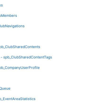
ks
ubMembers
lubNavigations
spb_ClubSharedContents
 - spb_ClubSharedContentTags
spb_CompanyUserProfile
lQueue
b_EventAreaStatistics