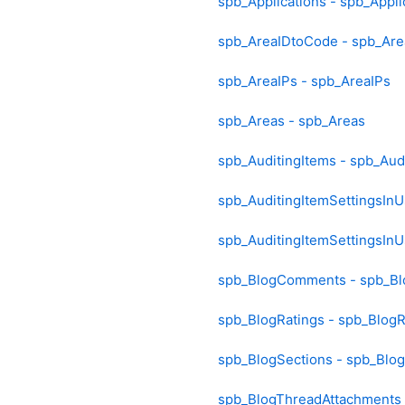
spb_Applications - spb_Appli
spb_AreaIDtoCode - spb_Ar
spb_AreaIPs - spb_AreaIPs
spb_Areas - spb_Areas
spb_AuditingItems - spb_Aud
spb_AuditingItemSettingsInU
spb_AuditingItemSettingsInU
spb_BlogComments - spb_B
spb_BlogRatings - spb_BlogR
spb_BlogSections - spb_Blo
spb_BlogThreadAttachments 