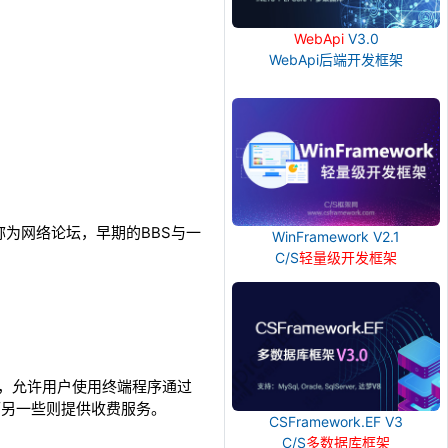
WebApi
V3.0
WebApi后端开发框架
内一般称为网络论坛，早期的BBS与一
WinFramework V2.1
C/S
轻量级开发框架
务软件，允许用户使用终端程序通过
，而另一些则提供收费服务。
CSFramework.EF V3
C/S
多数据库框架