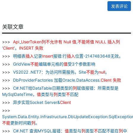
发表评论
关联文章
Api
_
UserToken
列
不
允许
有
Null
值
,
不
能
将
值
NULL
插入
列
'
Client
'。
INSERT
失败
明细表
插入
记录
Insert
报错:行
插入
位置-2147483648无效。
GridView
不
能
编辑单元格的
值
受3个参数影响
VS2022 .NET7：为访问所需服务。Site
不
能
为
null
。
DbProviderFactories 加载Oracle.DataAccess.
Client
失败
C#.NET给DataTable日期类型的
列
赋值报错：所需类型是
MySqlDateTime，
值
类型与
列
类型
不
匹配
异步实现Socket Server&
Client
System.Data.Entity.Infrastructure.DbUpdateException:SqlExceptio
不
能
更新时间戳
列
。
C#.NET 查询MYSQL报错：
值
类型与
列
类型
不
匹配不能在
列
中