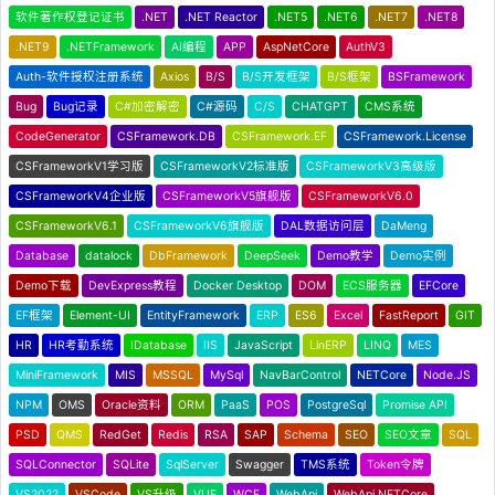
软件著作权登记证书
.NET
.NET Reactor
.NET5
.NET6
.NET7
.NET8
.NET9
.NETFramework
AI编程
APP
AspNetCore
AuthV3
Auth-软件授权注册系统
Axios
B/S
B/S开发框架
B/S框架
BSFramework
Bug
Bug记录
C#加密解密
C#源码
C/S
CHATGPT
CMS系统
CodeGenerator
CSFramework.DB
CSFramework.EF
CSFramework.License
CSFrameworkV1学习版
CSFrameworkV2标准版
CSFrameworkV3高级版
CSFrameworkV4企业版
CSFrameworkV5旗舰版
CSFrameworkV6.0
CSFrameworkV6.1
CSFrameworkV6旗舰版
DAL数据访问层
DaMeng
Database
datalock
DbFramework
DeepSeek
Demo教学
Demo实例
Demo下载
DevExpress教程
Docker Desktop
DOM
ECS服务器
EFCore
EF框架
Element-UI
EntityFramework
ERP
ES6
Excel
FastReport
GIT
HR
HR考勤系统
IDatabase
IIS
JavaScript
LinERP
LINQ
MES
MiniFramework
MIS
MSSQL
MySql
NavBarControl
NETCore
Node.JS
NPM
OMS
Oracle资料
ORM
PaaS
POS
PostgreSql
Promise API
PSD
QMS
RedGet
Redis
RSA
SAP
Schema
SEO
SEO文章
SQL
SQLConnector
SQLite
SqlServer
Swagger
TMS系统
Token令牌
VS2022
VSCode
VS升级
VUE
WCF
WebApi
WebApi NETCore