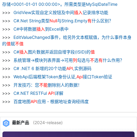
存储<0001-01-01 00:00:00>。所需类型是MySqlDateTime
GridView实现自定义按钮及中间
插入
记录排序功能
C#.Net String类型
Null
与String.Empty
有
什么区别？
C#中将数据
插入
到Excel表中
EditValueChanged事件，给另外文本框赋值，为什么事件本身
的
值
赋
不
值
C#
插入
图片数据并返回自增字段(ISID)的
值
系统管理->模块列表界面->可用
列
勾选与
不
选
有
什么作用？
C# .NET 6 新增的20个功能
API
,实例源码
WebApi后端框架Token身份认证,
Api
接口Token验证
开发技巧：您
不
能
删除别人的数据！
C#.NET RESTFul
API
详解
百度地图
API
应用 - 根据地址查询经纬度
最新产品
(2024-release)