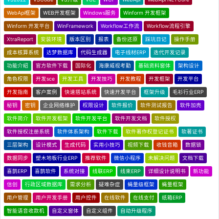
WebApi框架
WEB开发框架
Windows服务
Winform 开发框架
Winform 开发平台
WinFramework
Workflow工作流
Workflow流程引擎
XtraReport
安装环境
版本区别
报表
备份还原
踩坑日记
操作手册
成本核算系统
达梦数据库
代码生成器
电子线材ERP
迭代开发记录
功能介绍
官方软件下载
国际化
海康威视考勤
基础资料窗体
架构设计
角色权限
开发sce
开发工具
开发技巧
开发教程
开发框架
开发平台
开发指南
客户案例
快速搭站系统
快速开发平台
框架升级
毛衫行业ERP
秘钥
密钥
企业网络维护
权限设计
软件报价
软件测试报告
软件加壳
软件简介
软件开发框架
软件开发平台
软件开发文档
软件授权
软件授权注册系统
软件体系架构
软件下载
软件著作权登记证书
软著证书
三层架构
设计模式
生成代码
实用小技巧
视频下载
收钱音箱
数据锁
数据同步
塑木地板行业ERP
推荐软件
微信小程序
未解决问题
文档下载
喜鹊ERP
喜鹊软件
系统对接
线联ERP
线束ERP
详细设计说明书
新功能
信创
行政区域数据库
需求分析
疑难杂症
蝇量级框架
蝇量框架
用户管理
用户开发手册
用户控件
在线软件
在线支付
纸箱ERP
智能语音收款机
自定义窗体
自定义组件
自动升级程序