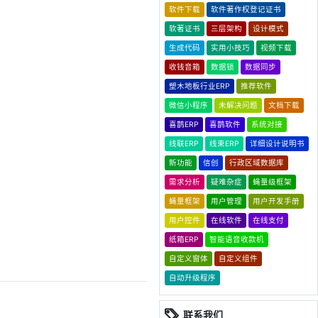
软件下载
软件著作权登记证书
软著证书
三层架构
设计模式
生成代码
实用小技巧
视频下载
收钱音箱
数据锁
数据同步
塑木地板行业ERP
推荐软件
微信小程序
未解决问题
文档下载
喜鹊ERP
喜鹊软件
系统对接
线联ERP
线束ERP
详细设计说明书
新功能
信创
行政区域数据库
需求分析
疑难杂症
蝇量级框架
蝇量框架
用户管理
用户开发手册
用户控件
在线软件
在线支付
纸箱ERP
智能语音收款机
自定义窗体
自定义组件
自动升级程序
联系我们