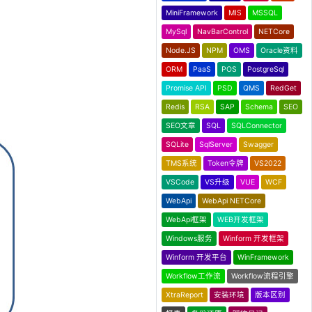
MiniFramework
MIS
MSSQL
MySql
NavBarControl
NETCore
Node.JS
NPM
OMS
Oracle资料
ORM
PaaS
POS
PostgreSql
Promise API
PSD
QMS
RedGet
Redis
RSA
SAP
Schema
SEO
SEO文章
SQL
SQLConnector
SQLite
SqlServer
Swagger
TMS系统
Token令牌
VS2022
VSCode
VS升级
VUE
WCF
WebApi
WebApi NETCore
WebApi框架
WEB开发框架
Windows服务
Winform 开发框架
Winform 开发平台
WinFramework
Workflow工作流
Workflow流程引擎
XtraReport
安装环境
版本区别