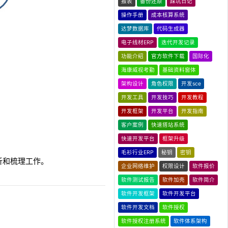
报表
备份还原
踩坑日记
操作手册
成本核算系统
达梦数据库
代码生成器
电子线材ERP
迭代开发记录
功能介绍
官方软件下载
国际化
海康威视考勤
基础资料窗体
架构设计
角色权限
开发sce
开发工具
开发技巧
开发教程
开发框架
开发平台
开发指南
客户案例
快速搭站系统
快速开发平台
框架升级
毛衫行业ERP
秘钥
密钥
析和梳理工作。
企业网络维护
权限设计
软件报价
软件测试报告
软件加壳
软件简介
软件开发框架
软件开发平台
软件开发文档
软件授权
软件授权注册系统
软件体系架构