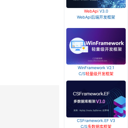
WebApi
V3.0
WebApi后端开发框架
WinFramework V2.1
C/S
轻量级开发框架
CSFramework.EF V3
C/S
多数据库框架