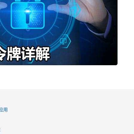
端应用
性