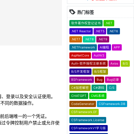
热门标签
软件著作权登记证书
.NET
.NET Reactor
.NET5
.NET6
.NET7
.NET8
.NET9
.NETFramework
AI编程
APP
AspNetCore
AuthV3
Auth-软件授权注册系统
Axios
B/S
B/S开发框架
B/S框架
BSFramework
Bug
Bug记录
C#加密解密
C#源码
C/S
请、登录以及安全认证使用。
CHATGPT
CMS系统
权不同的数据操作。
CodeGenerator
CSFramework.DB
CSFramework.EF
为前后端唯一的一个凭证。
CSFramework.License
通过令牌控制用户禁止或允许使
CSFrameworkV1学习版