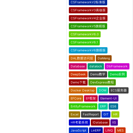
CSFrameworkV2标准版
。
CSFrameworkV3高级版
CSFrameworkV4企业版
CSFrameworkV5旗舰版
CSFrameworkV6.0
CSFrameworkV6.1
CSFrameworkV6旗舰版
DAL数据访问层
DaMeng
Database
datalock
DbFramework
DeepSeek
Demo教学
Demo实例
Demo下载
DevExpress教程
Docker Desktop
DOM
ECS服务器
EFCore
EF框架
Element-UI
EntityFramework
ERP
ES6
Excel
FastReport
GIT
HR
HR考勤系统
IDatabase
IIS
JavaScript
LinERP
LINQ
MES