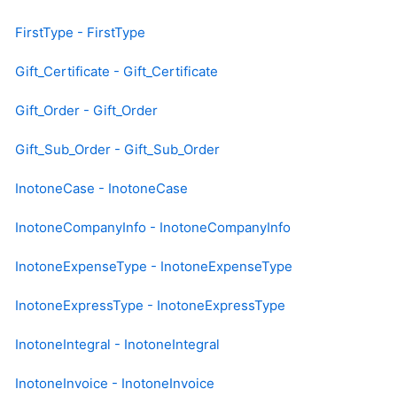
FirstType - FirstType
Gift_Certificate - Gift_Certificate
Gift_Order - Gift_Order
Gift_Sub_Order - Gift_Sub_Order
InotoneCase - InotoneCase
InotoneCompanyInfo - InotoneCompanyInfo
InotoneExpenseType - InotoneExpenseType
InotoneExpressType - InotoneExpressType
InotoneIntegral - InotoneIntegral
InotoneInvoice - InotoneInvoice