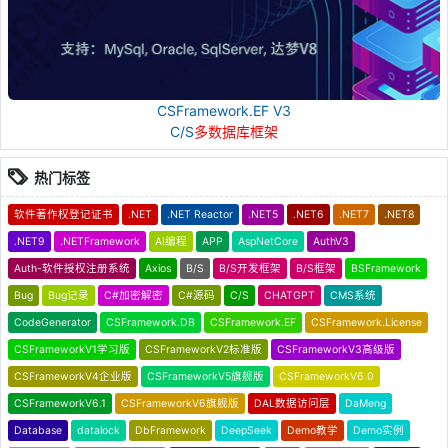
CSFramework.EF V3
C/S
多数据库框架
热门标签
软件著作权登记证书
.NET
.NET Reactor
.NET5
.NET6
.NET7
.NET8
.NET9
.NETFramework
AI编程
APP
AspNetCore
AuthV3
Auth-软件授权注册系统
Axios
B/S
B/S开发框架
B/S框架
BSFramework
Bug
Bug记录
C#加密解密
C#源码
C/S
CHATGPT
CMS系统
CodeGenerator
CSFramework.DB
CSFramework.EF
CSFramework.License
CSFrameworkV1学习版
CSFrameworkV2标准版
CSFrameworkV3高级版
CSFrameworkV4企业版
CSFrameworkV5旗舰版
CSFrameworkV6.0
CSFrameworkV6.1
CSFrameworkV6旗舰版
DAL数据访问层
DaMeng
Database
datalock
DbFramework
DeepSeek
Demo教学
Demo实例