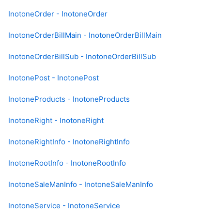
InotoneOrder - InotoneOrder
InotoneOrderBillMain - InotoneOrderBillMain
InotoneOrderBillSub - InotoneOrderBillSub
InotonePost - InotonePost
InotoneProducts - InotoneProducts
InotoneRight - InotoneRight
InotoneRightInfo - InotoneRightInfo
InotoneRootInfo - InotoneRootInfo
InotoneSaleManInfo - InotoneSaleManInfo
InotoneService - InotoneService