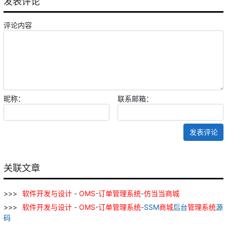
发表评论
评论内容
昵称：
联系邮箱：
发表评论
关联文章
软件
开发
与
设计
-
OMS
-
订单
管理
系统
-
仿
当
当
商城
软件
开发
与
设计
-
OMS
-
订单
管理
系统
-SSM
商城
后台
管理
系统
源
码