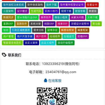
软件授权注册系统
软件体系架构
软件下载
软件著作权登记证书
软著证书
三层架构
设计模式
生成代码
实用小技巧
视频下载
收钱音箱
数据锁
数据同步
塑木地板行业ERP
推荐软件
微信小程序
未解决问题
文档下载
喜鹊ERP
喜鹊软件
系统对接
线联ERP
线束ERP
详细设计说明书
新功能
信创
行政区域数据库
需求分析
疑难杂症
蝇量级框架
蝇量框架
用户管理
用户开发手册
用户控件
在线软件
在线支付
纸箱ERP
智能语音收款机
自定义窗体
自定义组件
自动升级程序
联系我们
联系电话：13923396219(微信同号)
电子邮箱：23404761@qq.com
在线客服