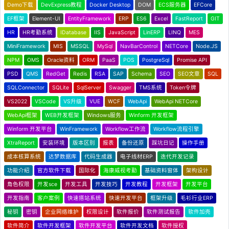
Demo下载
DevExpress教程
Docker Desktop
DOM
ECS服务器
EFCore
EF框架
Element-UI
EntityFramework
ERP
ES6
Excel
FastReport
GIT
HR
HR考勤系统
IDatabase
IIS
JavaScript
LinERP
LINQ
MES
MiniFramework
MIS
MSSQL
MySql
NavBarControl
NETCore
Node.JS
NPM
OMS
Oracle资料
ORM
PaaS
POS
PostgreSql
Promise API
PSD
QMS
RedGet
Redis
RSA
SAP
Schema
SEO
SEO文章
SQL
SQLConnector
SQLite
SqlServer
Swagger
TMS系统
Token令牌
VS2022
VSCode
VS升级
VUE
WCF
WebApi
WebApi NETCore
WebApi框架
WEB开发框架
Windows服务
Winform 开发框架
Winform 开发平台
WinFramework
Workflow工作流
Workflow流程引擎
XtraReport
安装环境
版本区别
报表
备份还原
踩坑日记
操作手册
成本核算系统
达梦数据库
代码生成器
电子线材ERP
迭代开发记录
功能介绍
官方软件下载
国际化
海康威视考勤
基础资料窗体
架构设计
角色权限
开发sce
开发工具
开发技巧
开发教程
开发框架
开发平台
开发指南
客户案例
快速搭站系统
快速开发平台
框架升级
毛衫行业ERP
秘钥
密钥
企业网络维护
权限设计
软件报价
软件测试报告
软件加壳
软件简介
软件开发框架
软件开发平台
软件开发文档
软件授权