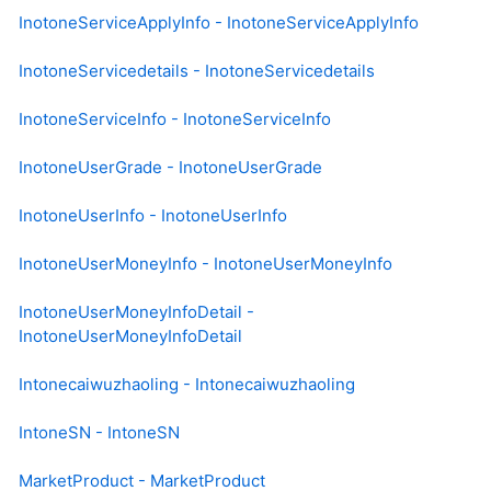
InotoneServiceApplyInfo - InotoneServiceApplyInfo
InotoneServicedetails - InotoneServicedetails
InotoneServiceInfo - InotoneServiceInfo
InotoneUserGrade - InotoneUserGrade
InotoneUserInfo - InotoneUserInfo
InotoneUserMoneyInfo - InotoneUserMoneyInfo
InotoneUserMoneyInfoDetail -
InotoneUserMoneyInfoDetail
Intonecaiwuzhaoling - Intonecaiwuzhaoling
IntoneSN - IntoneSN
MarketProduct - MarketProduct