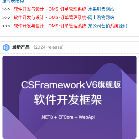
据库表结构
软件
开发
与
设计
-
OMS
-
订单
管理
系统
-水果销售网站
软件
开发
与
设计
-
OMS
-
订单
管理
系统
-网上购物网站
软件
开发
与
设计
-
OMS
-
订单
管理
系统
-某公司营销
系统
源码
最新产品
(2024-release)