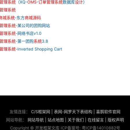
管理
系统
（XQ-
OMS
-
订单
管理
系统
数据库
设计
）
管理
系统
商城
系统
-东方
商城
源
码
管理
系统
-某公司的团购网站
管理
系统
-网络书店v1.0
管理
系统
-第一团购
系统
3.8
管理
系统
-Inverted Shopping Cart
友情连接：
C/S框架网
|
表网-网罗天下表结构
|
喜鹊软件官网
网站导航：
网站导航
|
站点地图
|
关于我们
|
在线留言
|
版权声明
Copyright © 开发框架文库 ICP备案号:
粤ICP备14010882号