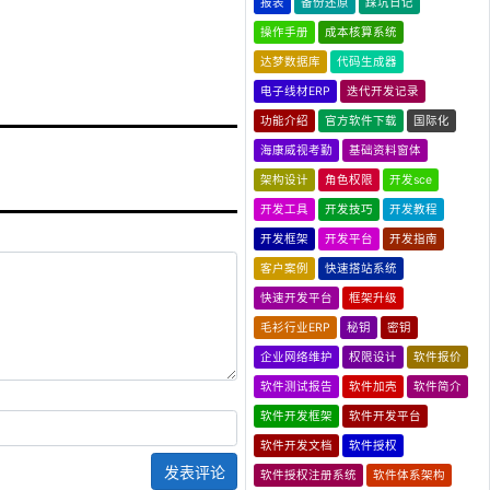
报表
备份还原
踩坑日记
操作手册
成本核算系统
达梦数据库
代码生成器
电子线材ERP
迭代开发记录
功能介绍
官方软件下载
国际化
海康威视考勤
基础资料窗体
架构设计
角色权限
开发sce
开发工具
开发技巧
开发教程
开发框架
开发平台
开发指南
客户案例
快速搭站系统
快速开发平台
框架升级
毛衫行业ERP
秘钥
密钥
企业网络维护
权限设计
软件报价
软件测试报告
软件加壳
软件简介
软件开发框架
软件开发平台
软件开发文档
软件授权
发表评论
软件授权注册系统
软件体系架构