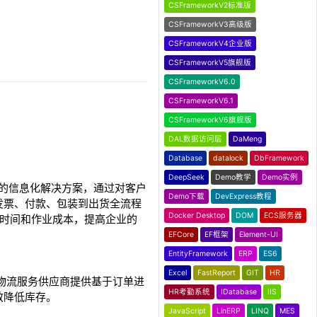
CSFrameworkV2标准版
CSFrameworkV3高级版
CSFrameworkV4企业版
CSFrameworkV5旗舰版
CSFrameworkV6.0
CSFrameworkV6.1
CSFrameworkV6旗舰版
DAL数据访问层
DaMeng
Database
datalock
DbFramework
DeepSeek
Demo教学
Demo实例
身定制的信息化解决方案，通过对客户
Demo下载
DevExpress教程
发票、付款、包装到出货全流程
Docker Desktop
DOM
ECS服务器
作时间和作业成本，提高企业的
EFCore
EF框架
Element-UI
EntityFramework
ERP
ES6
Excel
FastReport
GIT
HR
物流服务供应商提供基于订单进
HR考勤系统
IDatabase
IIS
效降低库存。
JavaScript
LinERP
LINQ
MES