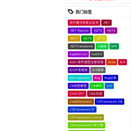
热门标签
软件著作权登记证书
.NET
.NET Reactor
.NET5
.NET6
.NET7
.NET8
.NET9
.NETFramework
AI编程
APP
AspNetCore
AuthV3
Auth-软件授权注册系统
Axios
B/S
B/S开发框架
B/S框架
BSFramework
Bug
Bug记录
C#加密解密
C#源码
C/S
CHATGPT
CMS系统
CodeGenerator
CSFramework.DB
CSFramework.EF
CSFramework.License
CSFrameworkV1学习版