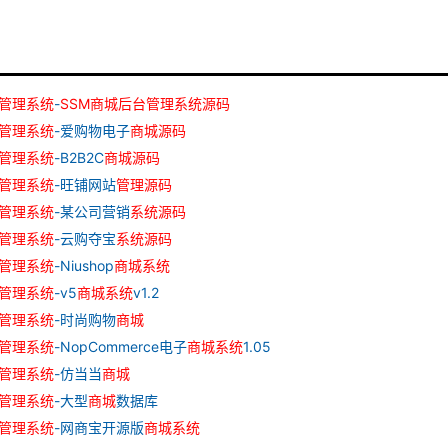
管理
系统
-
SSM
商城
后台
管理
系统
源
码
管理
系统
-爱购物电子
商城
源
码
管理
系统
-B2B2C
商城
源
码
管理
系统
-旺铺网站
管理
源
码
管理
系统
-某公司营销
系统
源
码
管理
系统
-云购夺宝
系统
源
码
管理
系统
-Niushop
商城
系统
管理
系统
-v5
商城
系统
v1.2
管理
系统
-时尚购物
商城
管理
系统
-NopCommerce电子
商城
系统
1.05
管理
系统
-仿当当
商城
管理
系统
-大型
商城
数据库
管理
系统
-网商宝开源版
商城
系统