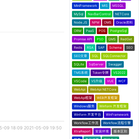
MiniFramework
MIS
MSSQL
MySql
NavBarControl
NETCore
Node.JS
NPM
OMS
Oracle资料
ORM
PaaS
POS
PostgreSql
Promise API
PSD
QMS
RedGet
Redis
RSA
SAP
Schema
SEO
SEO文章
SQL
SQLConnector
SQLite
SqlServer
Swagger
TMS系统
Token令牌
VS2022
VSCode
VS升级
VUE
WCF
WebApi
WebApi NETCore
WebApi框架
WEB开发框架
Windows服务
Winform 开发框架
Winform 开发平台
WinFramework
Workflow工作流
Workflow流程引擎
5-09 18:09
2021-05-09 19:50
XtraReport
安装环境
版本区别