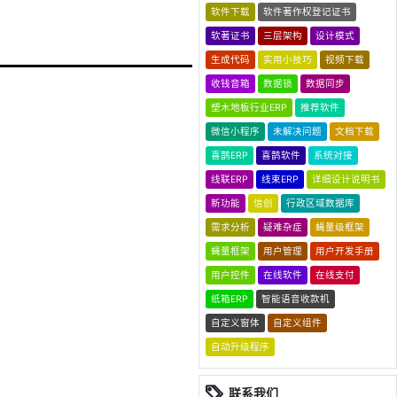
软件下载
软件著作权登记证书
软著证书
三层架构
设计模式
生成代码
实用小技巧
视频下载
收钱音箱
数据锁
数据同步
塑木地板行业ERP
推荐软件
微信小程序
未解决问题
文档下载
喜鹊ERP
喜鹊软件
系统对接
线联ERP
线束ERP
详细设计说明书
新功能
信创
行政区域数据库
需求分析
疑难杂症
蝇量级框架
蝇量框架
用户管理
用户开发手册
用户控件
在线软件
在线支付
纸箱ERP
智能语音收款机
自定义窗体
自定义组件
自动升级程序
联系我们