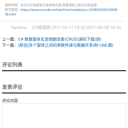
版权声明：本文为开发框架文库发布内容,转载请附上原文出处连接
原文链接：
https://www.cscode.net/archive/newdoc/cs-210903193514006-
16.html
NewDoc
C/S框架网
2011-06-17 23:20
2021-06-29 18:20
上一篇：
C# 数据窗体实现增删改查(CRUD)源码下载(原)
下一篇：
[原创]多个窗体之间的参数传递与数据共享(附:UML图)
评论列表
发表评论
评论内容