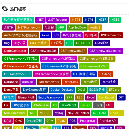
热门标签
软件著作权登记证书
.NET
.NET Reactor
.NET5
.NET6
.NET7
.NET8
.NET9
.NETFramework
AI编程
APP
AspNetCore
AuthV3
Auth-软件授权注册系统
Axios
B/S
B/S开发框架
B/S框架
BSFramework
Bug
Bug记录
C#加密解密
C#源码
C/S
CHATGPT
CMS系统
CodeGenerator
CSFramework.DB
CSFramework.EF
CSFramework.License
CSFrameworkV1学习版
CSFrameworkV2标准版
CSFrameworkV3高级版
CSFrameworkV4企业版
CSFrameworkV5旗舰版
CSFrameworkV6.0
CSFrameworkV6.1
CSFrameworkV6旗舰版
DAL数据访问层
DaMeng
Database
datalock
DbFramework
DeepSeek
Demo教学
Demo实例
Demo下载
DevExpress教程
Docker Desktop
DOM
ECS服务器
EFCore
EF框架
Element-UI
EntityFramework
ERP
ES6
Excel
FastReport
GIT
HR
HR考勤系统
IDatabase
IIS
JavaScript
LinERP
LINQ
MES
MiniFramework
MIS
MSSQL
MySql
NavBarControl
NETCore
Node.JS
NPM
OMS
Oracle资料
ORM
PaaS
POS
PostgreSql
Promise API
PSD
QMS
RedGet
Redis
RSA
SAP
Schema
SEO
SEO文章
SQL