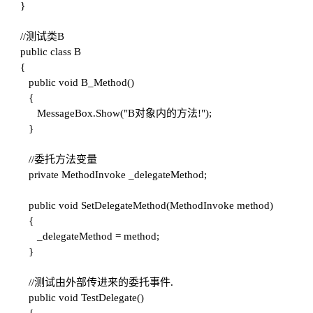
}
//测试类B
public class B
{
public void B_Method()
{
MessageBox.Show("B对象内的方法!");
}
//委托方法变量
private MethodInvoke _delegateMethod;
public void SetDelegateMethod(MethodInvoke method)
{
_delegateMethod = method;
}
//测试由外部传进来的委托事件.
public void TestDelegate()