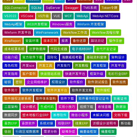
SQLConnector
SQLite
SqlServer
Swagger
TMS系统
Token令牌
VS2022
VSCode
VS升级
VUE
WCF
WebApi
WebApi NETCore
WebApi框架
WEB开发框架
Windows服务
Winform 开发框架
Winform 开发平台
WinFramework
Workflow工作流
Workflow流程引擎
XtraReport
安装环境
版本区别
报表
备份还原
踩坑日记
操作手册
成本核算系统
达梦数据库
代码生成器
电子线材ERP
迭代开发记录
功能介绍
官方软件下载
国际化
海康威视考勤
基础资料窗体
架构设计
角色权限
开发sce
开发工具
开发技巧
开发教程
开发框架
开发平台
开发指南
客户案例
快速搭站系统
快速开发平台
框架升级
毛衫行业ERP
秘钥
密钥
企业网络维护
权限设计
软件报价
软件测试报告
软件加壳
软件简介
软件开发框架
软件开发平台
软件开发文档
软件授权
软件授权注册系统
软件体系架构
软件下载
软件著作权登记证书
软著证书
三层架构
设计模式
生成代码
实用小技巧
视频下载
收钱音箱
数据锁
数据同步
塑木地板行业ERP
推荐软件
微信小程序
未解决问题
文档下载
喜鹊ERP
喜鹊软件
系统对接
线联ERP
线束ERP
详细设计说明书
新功能
信创
行政区域数据库
需求分析
疑难杂症
蝇量级框架
蝇量框架