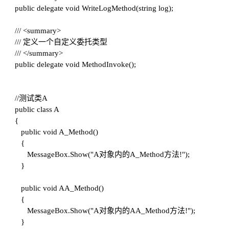
public delegate void WriteLogMethod(string log);
///
<summary>
///
定义一个自定义委托类型
///
</summary>
public delegate void MethodInvoke();
//测试类A
public class A
{
public void A_Method()
{
MessageBox.Show("A对象内的A_Method方法!");
}
public void AA_Method()
{
MessageBox.Show("A对象内的AA_Method方法!");
}