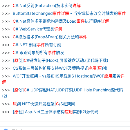
C
#.Net反射(Reflaction)技术实例
详解
ButtonStateChanged
事件
详解
- 当按钮状态改变时触发的
事件
C
#.Net窗体多重继承构造器及Load
事件
执行顺序
详解
C
# WebService代理类
详解
C
#拖放技术(Drop&Drag)相关方法和
事件
C
#.NET 删除
事件
所有订阅
C
# 跟踪对象的所有
事件
触发
[
原
创]
C
#键盘勾子(Hook),屏蔽键盘活动.(源代码下载)
CS系统三层架构扩展支持WCF及策略模式
应用
(
原
创)
WCF开发框架 - vs发布IIS承载(IIS Hosting)的WCF
应用
服务
详
解
[
原
创]
C
# UDP穿越NAT,UDP打洞,UDP Hole Punching源代码
(2)
原
创.NET快速开发框架|
C
/S框架网
[
原
创] Asp.Net三层体系结构
应用
实例(2)源代码