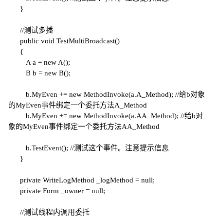
}
//测试多播
public
void
TestMultiBroadcast()
{
A a =
new
A();
B b =
new
B();
b.MyEven +=
new
MethodInvoke(a.A_Method);
//给b对象
的MyEven事件绑定一个委托方法A_Method
b.MyEven +=
new
MethodInvoke(a.AA_Method);
//给b对
象的MyEven事件绑定一个委托方法AA_Method
b.TestEvent();
//测试这个事件。注意提示信息
}
private
WriteLogMethod _logMethod =
null
;
private
Form _owner =
null
;
//测试线程内调用委托