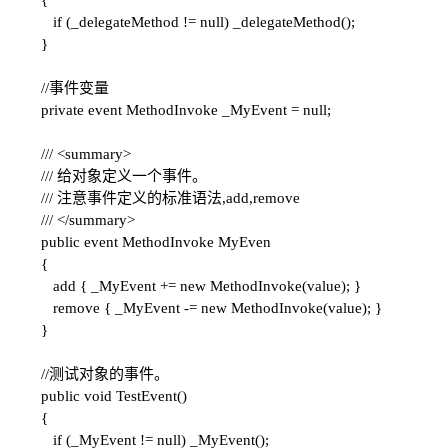
{
if (_delegateMethod != null) _delegateMethod();
}
//事件变量
private event MethodInvoke _MyEvent = null;
///
<summary>
///
给对象定义一个事件。
///
注意事件定义的标准语法,add,remove
///
</summary>
public event MethodInvoke MyEven
{
add { _MyEvent += new MethodInvoke(value); }
remove { _MyEvent -= new MethodInvoke(value); }
}
//测试对象的事件。
public void TestEvent()
{
if (_MyEvent != null) _MyEvent();