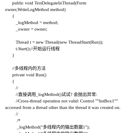
public
void
TestDelegateInThread(Form
owner,WriteLogMethod method)
{
_logMethod = method;
_owner = owner;
Thread t =
new
Thread(
new
ThreadStart(Run));
t.Start();
//开始运行线程
}
//多线程内的方法
private
void
Run()
{
//
//直接调用_logMethod()试试? 会抛出异常:
//Cross-thread operation not valid: Control ''''listBox1''''
accessed from a thread other than the thread it was created on.
//
/*
_logMethod("多线程内的输出数据1");