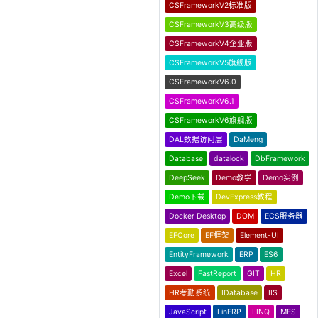
CSFrameworkV2标准版
CSFrameworkV3高级版
CSFrameworkV4企业版
CSFrameworkV5旗舰版
CSFrameworkV6.0
CSFrameworkV6.1
CSFrameworkV6旗舰版
DAL数据访问层
DaMeng
Database
datalock
DbFramework
DeepSeek
Demo教学
Demo实例
Demo下载
DevExpress教程
Docker Desktop
DOM
ECS服务器
EFCore
EF框架
Element-UI
EntityFramework
ERP
ES6
Excel
FastReport
GIT
HR
HR考勤系统
IDatabase
IIS
JavaScript
LinERP
LINQ
MES