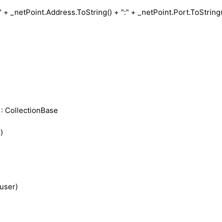
+ _netPoint.Address.ToString() + ":" + _netPoint.Port.ToString()
: CollectionBase
)
user)