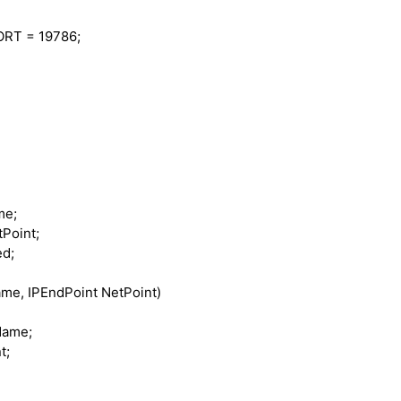
RT = 19786;
me;
Point;
ed;
e, IPEndPoint NetPoint)
Name;
t;