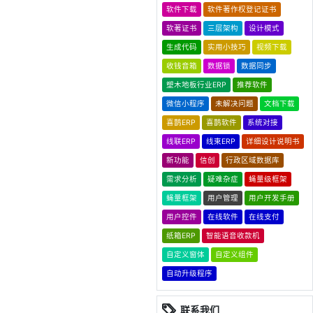
软件下载
软件著作权登记证书
软著证书
三层架构
设计模式
生成代码
实用小技巧
视频下载
收钱音箱
数据锁
数据同步
塑木地板行业ERP
推荐软件
微信小程序
未解决问题
文档下载
喜鹊ERP
喜鹊软件
系统对接
线联ERP
线束ERP
详细设计说明书
新功能
信创
行政区域数据库
需求分析
疑难杂症
蝇量级框架
蝇量框架
用户管理
用户开发手册
用户控件
在线软件
在线支付
纸箱ERP
智能语音收款机
自定义窗体
自定义组件
自动升级程序
联系我们