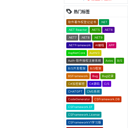
热门标签
软件著作权登记证书
.NET
.NET Reactor
.NET5
.NET6
.NET7
.NET8
.NET9
.NETFramework
AI编程
APP
AspNetCore
AuthV3
Auth-软件授权注册系统
Axios
B/S
B/S开发框架
B/S框架
BSFramework
Bug
Bug记录
C#加密解密
C#源码
C/S
CHATGPT
CMS系统
CodeGenerator
CSFramework.DB
CSFramework.EF
CSFramework.License
CSFrameworkV1学习版