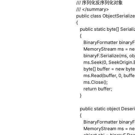
///
序列化反序列化对象
///
</summary>
public
class
ObjectSerialize
{
public
static
byte
[] Seriali
{
BinaryFormatter binaryF
MemoryStream ms =
n
binaryF.Serialize(ms, obj
ms.Seek(0, SeekOrigin.B
byte
[] buffer =
new
byte
ms.Read(buffer, 0, buffer
ms.Close();
return
buffer;
}
public
static
object
Deseri
{
BinaryFormatter binaryF
MemoryStream ms =
n