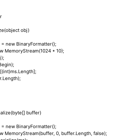
r
ze(
object
obj)
 =
new
BinaryFormatter();
ew
MemoryStream(1024 * 10);
);
egin);
[(
int
)ms.Length];
.Length);
alize(
byte
[] buffer)
 =
new
BinaryFormatter();
ew
MemoryStream(buffer, 0, buffer.Length,
false
);