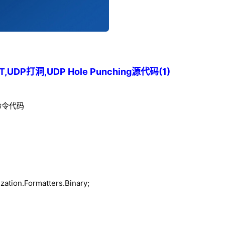
,UDP打洞,UDP Hole Punching源代码(1)
命令代码
zation.Formatters.Binary;