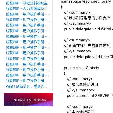
namespace
vjsdn.net.library
线联ERP - 基础资料模块主界面
{
线联ERP - 人力资源模块主界面
///
<summary>
线联ERP - 用户操作手册 - 个人考勤报表（横向）
///
显示跟踪消息的事件委托
线联ERP - 用户操作手册 - 部门考勤报表
///
</summary>
线联ERP - 用户操作手册 - 个人考勤报表
public
delegate
void
WriteL
线联ERP - 用户操作手册 - 考勤计算
线联ERP - 用户操作手册 - 节假日管理
///
<summary>
线联ERP - 用户操作手册 - 请假管理
///
刷新在线用户的事件委托
线联ERP - 用户操作手册 - 补卡管理
///
</summary>
线联ERP - 用户操作手册 - 考勤设备管理
public
delegate
void
UserCh
线联ERP - 用户操作手册 - 考勤参数配置
线联ERP - 用户操作手册 - 考勤设备绑定
public
class
Globals
线联ERP - 用户操作手册 - 员工档案
{
线联ERP - 用户操作手册 - 班次管理
///
<summary>
线联ERP - 用户操作手册 - 排班管理
///
服务器侦听端口
Win11 刷新蓝牙、重新连接蓝牙音响
///
</summary>
public
const
int
SERVER_P
///
<summary>
///
本地侦听端口