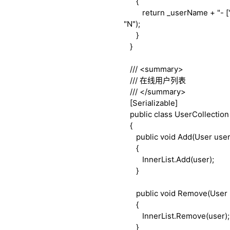
{
return
_userName + "- [" 
"N");
}
}
///
<summary>
///
在线用户列表
///
</summary>
[Serializable]
public
class
UserCollection 
{
public
void
Add(User user
{
InnerList.Add(user);
}
public
void
Remove(User 
{
InnerList.Remove(user);
}