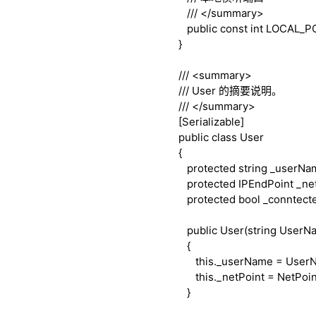
///
</summary>
public
const
int
LOCAL_PO
}
///
<summary>
///
User 的摘要说明。
///
</summary>
[Serializable]
public
class
User
{
protected
string
_userNa
protected
IPEndPoint _net
protected
bool
_conntect
public
User(
string
UserNam
{
this
._userName = User
this
._netPoint = NetPoin
}