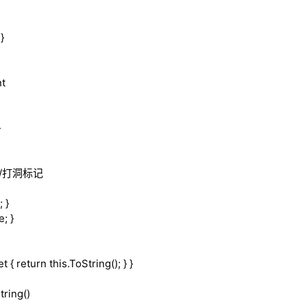
}
nt
}
 //打洞标记
 }
; }
et
{
return
this
.ToString(); } }
ring()