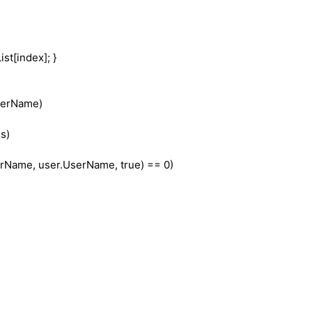
st[index]; }
erName)
is
)
rName, user.UserName,
true
) == 0)