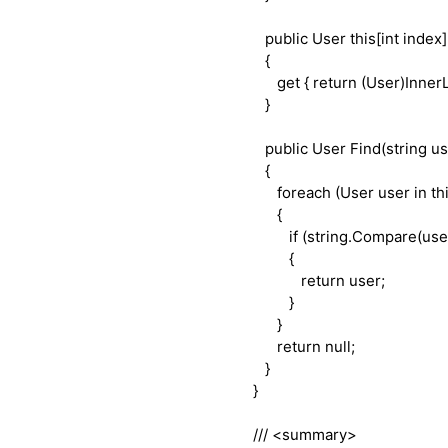
public
User
this
[
int
index]
{
get
{
return
(User)InnerLi
}
public
User Find(
string
us
{
foreach
(User user
in
th
{
if
(
string
.Compare(use
{
return
user;
}
}
return
null
;
}
}
///
<summary>