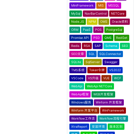
MiniFramework
MIS
MSSQL
MySql
NavBarControl
NETCore
Node.JS
NPM
OMS
Oracle资料
ORM
PaaS
POS
PostgreSql
Promise API
PSD
QMS
RedGet
Redis
RSA
SAP
Schema
SEO
SEO文章
SQL
SQLConnector
SQLite
SqlServer
Swagger
TMS系统
Token令牌
VS2022
VSCode
VS升级
VUE
WCF
WebApi
WebApi NETCore
WebApi框架
WEB开发框架
Windows服务
Winform 开发框架
Winform 开发平台
WinFramework
Workflow工作流
Workflow流程引擎
XtraReport
安装环境
版本区别