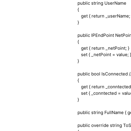
public
string
UserName
{
get
{
return
_userName; 
}
public
IPEndPoint NetPoi
{
get
{
return
_netPoint; }
set
{ _netPoint = value; 
}
public
bool
IsConnected
{
get
{
return
_conntected;
set
{ _conntected = value
}
public
string
FullName {
g
public
override
string
ToSt