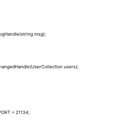
ogHandle(
string
msg);
angedHandle(UserCollection users);
ORT = 21134;