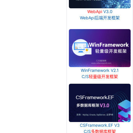
WebApi
V3.0
WebApi后端开发框架
WinFramework V2.1
C/S
轻量级开发框架
CSFramework.EF V3
C/S
多数据库框架