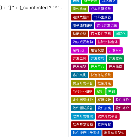
报表
备份还原
踩坑日记
 + "] " + (_conntected ? "Y" :
操作手册
成本核算系统
达梦数据库
代码生成器
电子线材ERP
迭代开发记录
功能介绍
官方软件下载
国际化
海康威视考勤
基础资料窗体
架构设计
角色权限
开发sce
开发工具
开发技巧
开发教程
开发框架
开发平台
开发指南
客户案例
快速搭站系统
快速开发平台
框架升级
毛衫行业ERP
秘钥
密钥
企业网络维护
权限设计
软件报价
软件测试报告
软件加壳
软件简介
软件开发框架
软件开发平台
软件开发文档
软件授权
软件授权注册系统
软件体系架构