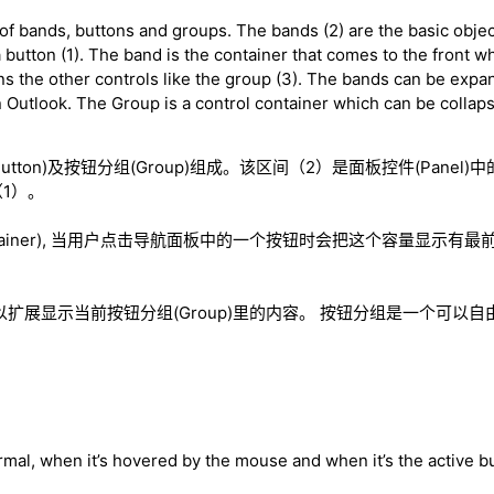
f bands, buttons and groups. The bands (2) are the basic objec
a button (1). The band is the container that comes to the front w
ns the other controls like the group (3). The bands can be exp
 Outlook. The Group is a control container which can be colla
Button)及按钮分组(Group)组成。该区间（2）是面板控件(Panel
1）。
tainer), 当用户点击导航面板中的一个按钮时会把这个容量显示有最
ds)可以扩展显示当前按钮分组(Group)里的内容。 按钮分组是一个可
rmal, when it’s hovered by the mouse and when it’s the active b