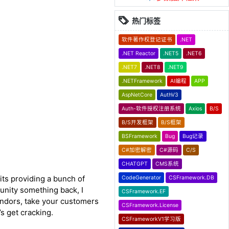
热门标签
软件著作权登记证书
.NET
.NET Reactor
.NET5
.NET6
.NET7
.NET8
.NET9
.NETFramework
AI编程
APP
AspNetCore
AuthV3
Auth-软件授权注册系统
Axios
B/S
B/S开发框架
B/S框架
BSFramework
Bug
Bug记录
C#加密解密
C#源码
C/S
CHATGPT
CMS系统
its providing a bunch of
CodeGenerator
CSFramework.DB
unity something back, I
CSFramework.EF
vendors, take your customers
CSFramework.License
s get cracking.
CSFrameworkV1学习版