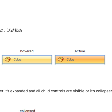
动，活动状态
r it’s expanded and all child controls are visible or it’s collaps