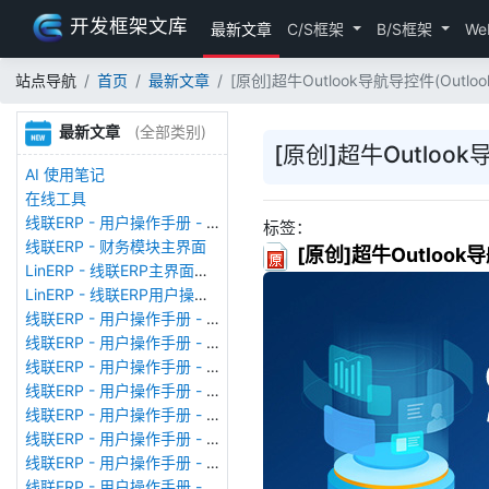
开发框架文库
最新文章
C/S框架
B/S框架
We
站点导航
首页
最新文章
[原创]超牛Outlook导航导控件(Outlook N
最新文章
(全部类别)
[原创]超牛Outlook导航
AI 使用笔记
在线工具
线联ERP - 用户操作手册 - 存货期初
标签：
线联ERP - 财务模块主界面
[原创]超牛Outlook导航导
LinERP - 线联ERP主界面（HOME）
LinERP - 线联ERP用户操作手册 - 系统登陆
线联ERP - 用户操作手册 - 查看在线用户
线联ERP - 用户操作手册 - 数据备份
线联ERP - 用户操作手册 - 工厂管理
线联ERP - 用户操作手册 - 帐套管理
线联ERP - 用户操作手册 - 语种设置
线联ERP - 用户操作手册 - 国际化多语言
线联ERP - 用户操作手册 - 报表管理
线联ERP - 用户操作手册 - 字段名管理