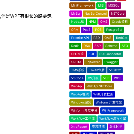
MiniFramework
MIS
MSSQL
MySql
NavBarControl
NETCore
快速,但是WPF有很长的路要走。
Node.JS
NPM
OMS
Oracle资料
ORM
PaaS
POS
PostgreSql
Promise API
PSD
QMS
RedGet
Redis
RSA
SAP
Schema
SEO
SEO文章
SQL
SQLConnector
SQLite
SqlServer
Swagger
TMS系统
Token令牌
VS2022
VSCode
VS升级
VUE
WCF
WebApi
WebApi NETCore
WebApi框架
WEB开发框架
Windows服务
Winform 开发框架
Winform 开发平台
WinFramework
Workflow工作流
Workflow流程引擎
XtraReport
安装环境
版本区别