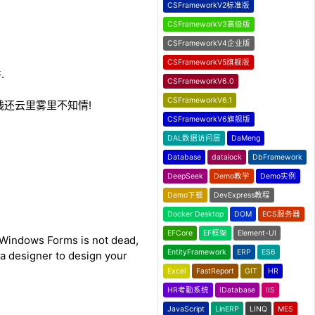
CSFrameworkV2标准版
CSFrameworkV3高级版
CSFrameworkV4企业版
CSFrameworkV5旗舰版
.
CSFrameworkV6.0
CSFrameworkV6.1
钱还云里雾里不知情!
CSFrameworkV6旗舰版
DAL数据访问层
DaMeng
Database
datalock
DbFramework
DeepSeek
Demo教学
Demo实例
Demo下载
DevExpress教程
Docker Desktop
DOM
ECS服务器
EFCore
EF框架
Element-UI
. Windows Forms is not dead,
EntityFramework
ERP
ES6
 a designer to design your
Excel
FastReport
GIT
HR
HR考勤系统
IDatabase
IIS
JavaScript
LinERP
LINQ
MES