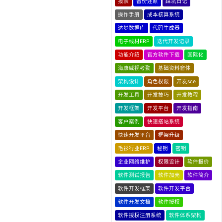
报表
备份还原
踩坑日记
操作手册
成本核算系统
达梦数据库
代码生成器
电子线材ERP
迭代开发记录
功能介绍
官方软件下载
国际化
海康威视考勤
基础资料窗体
架构设计
角色权限
开发sce
开发工具
开发技巧
开发教程
开发框架
开发平台
开发指南
客户案例
快速搭站系统
快速开发平台
框架升级
毛衫行业ERP
秘钥
密钥
企业网络维护
权限设计
软件报价
软件测试报告
软件加壳
软件简介
软件开发框架
软件开发平台
软件开发文档
软件授权
软件授权注册系统
软件体系架构