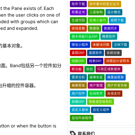
软件下载
软件著作权登记证书
t the Pane exists of. Each
软著证书
三层架构
设计模式
hen the user clicks on one of
生成代码
实用小技巧
视频下载
anded with groups which can
psed and expanded.
收钱音箱
数据锁
数据同步
塑木地板行业ERP
推荐软件
微信小程序
未解决问题
文档下载
)中的基本对象。
喜鹊ERP
喜鹊软件
系统对接
线联ERP
线束ERP
详细设计说明书
前面。Band包括另一个控件如分
新功能
信创
行政区域数据库
需求分析
疑难杂症
蝇量级框架
以自由升缩的控件容器。
蝇量框架
用户管理
用户开发手册
用户控件
在线软件
在线支付
纸箱ERP
智能语音收款机
自定义窗体
自定义组件
自动升级程序
utton or when the button is
联系我们