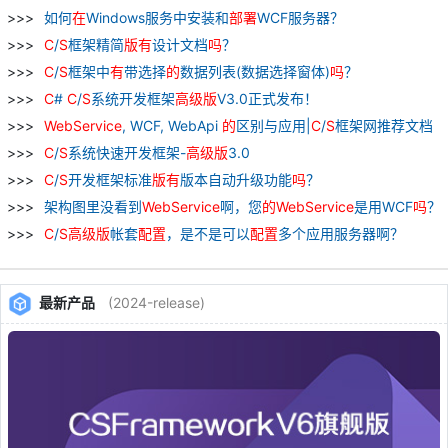
如何
在
Windows服务中安装和
部署
WCF服务器？
C
/
S
框架精简
版
有
设计文档
吗
？
C
/
S
框架中
有
带选择
的
数据列表(数据选择窗体)
吗
？
C
#
C
/
S
系统开发框架
高级
版
V3.0正式发布！
WebService
, WCF, WebApi
的
区别与应用|
C
/
S
框架网推荐文档
C
/
S
系统快速开发框架-
高级
版
3.0
C
/
S
开发框架标准
版
有
版本自动升级功能
吗
？
架构图里没看到
WebService
啊，您
的
WebService
是用WCF
吗
？
C
/
S
高级
版
帐套
配置
，是不是可以
配置
多个应用服务器啊？
最新产品
(2024-release)