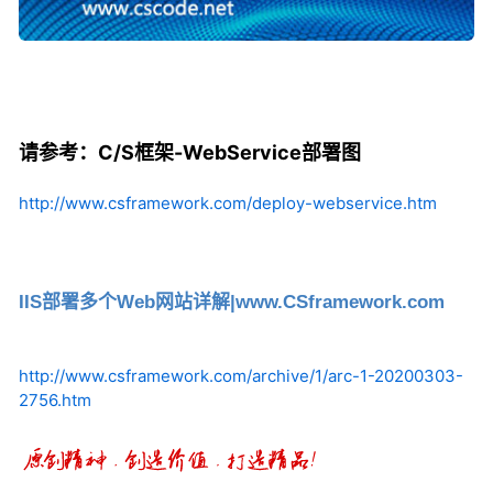
请参考：C/S框架-WebService部署图
http://www.csframework.com/deploy-webservice.htm
IIS部署多个Web网站详解|www.CSframework.com
http://www.csframework.com/archive/1/arc-1-20200303-
2756.htm