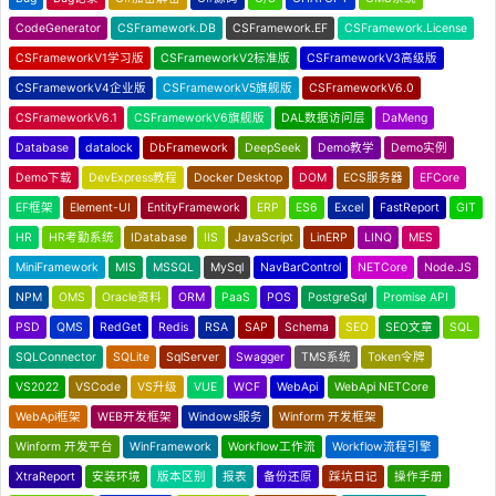
CodeGenerator
CSFramework.DB
CSFramework.EF
CSFramework.License
CSFrameworkV1学习版
CSFrameworkV2标准版
CSFrameworkV3高级版
CSFrameworkV4企业版
CSFrameworkV5旗舰版
CSFrameworkV6.0
CSFrameworkV6.1
CSFrameworkV6旗舰版
DAL数据访问层
DaMeng
Database
datalock
DbFramework
DeepSeek
Demo教学
Demo实例
Demo下载
DevExpress教程
Docker Desktop
DOM
ECS服务器
EFCore
EF框架
Element-UI
EntityFramework
ERP
ES6
Excel
FastReport
GIT
HR
HR考勤系统
IDatabase
IIS
JavaScript
LinERP
LINQ
MES
MiniFramework
MIS
MSSQL
MySql
NavBarControl
NETCore
Node.JS
NPM
OMS
Oracle资料
ORM
PaaS
POS
PostgreSql
Promise API
PSD
QMS
RedGet
Redis
RSA
SAP
Schema
SEO
SEO文章
SQL
SQLConnector
SQLite
SqlServer
Swagger
TMS系统
Token令牌
VS2022
VSCode
VS升级
VUE
WCF
WebApi
WebApi NETCore
WebApi框架
WEB开发框架
Windows服务
Winform 开发框架
Winform 开发平台
WinFramework
Workflow工作流
Workflow流程引擎
XtraReport
安装环境
版本区别
报表
备份还原
踩坑日记
操作手册