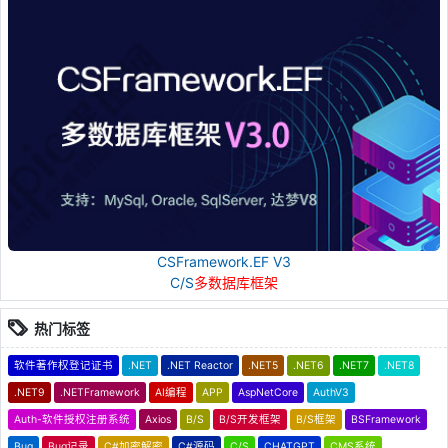
CSFramework.EF V3
C/S
多数据库框架
热门标签
软件著作权登记证书
.NET
.NET Reactor
.NET5
.NET6
.NET7
.NET8
.NET9
.NETFramework
AI编程
APP
AspNetCore
AuthV3
Auth-软件授权注册系统
Axios
B/S
B/S开发框架
B/S框架
BSFramework
Bug
Bug记录
C#加密解密
C#源码
C/S
CHATGPT
CMS系统