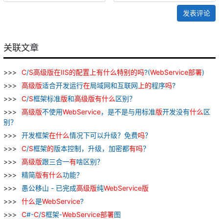
发表评论
关联文章
C
/
S
高级
版
在
IIS
的
配置
上
有
什么
特别
的
吗
?(
WebService
部署
)
高级
版
适合开发运行
在
局域网和互联网
上
的
程序
吗
?
C
/
S
框架标准
版
和
高级
版
有
什么
区别？
高级
版
不使用
WebService
，是不是与用标准
版
开发没有
什么
区
别？
开发框架
在
什么
情况下可以升级？免费
吗
？
C
/
S
框架
的
版本控制，升级，加密都
有
吗
？
高级
版
跟三合一
有
啥区别？
精简
版
有
什么
功能？
愚公移山 - 已完成
高级
版
纯
WebService
版
什么
是
WebService
?
C
#-
C
/
S
框架-
WebService
部署
图