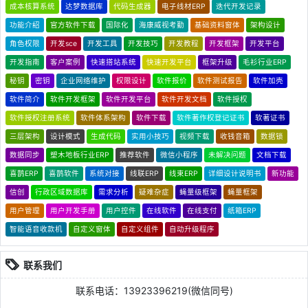
成本核算系统
达梦数据库
代码生成器
电子线材ERP
迭代开发记录
功能介绍
官方软件下载
国际化
海康威视考勤
基础资料窗体
架构设计
角色权限
开发sce
开发工具
开发技巧
开发教程
开发框架
开发平台
开发指南
客户案例
快速搭站系统
快速开发平台
框架升级
毛衫行业ERP
秘钥
密钥
企业网络维护
权限设计
软件报价
软件测试报告
软件加壳
软件简介
软件开发框架
软件开发平台
软件开发文档
软件授权
软件授权注册系统
软件体系架构
软件下载
软件著作权登记证书
软著证书
三层架构
设计模式
生成代码
实用小技巧
视频下载
收钱音箱
数据锁
数据同步
塑木地板行业ERP
推荐软件
微信小程序
未解决问题
文档下载
喜鹊ERP
喜鹊软件
系统对接
线联ERP
线束ERP
详细设计说明书
新功能
信创
行政区域数据库
需求分析
疑难杂症
蝇量级框架
蝇量框架
用户管理
用户开发手册
用户控件
在线软件
在线支付
纸箱ERP
智能语音收款机
自定义窗体
自定义组件
自动升级程序
联系我们
联系电话：13923396219(微信同号)