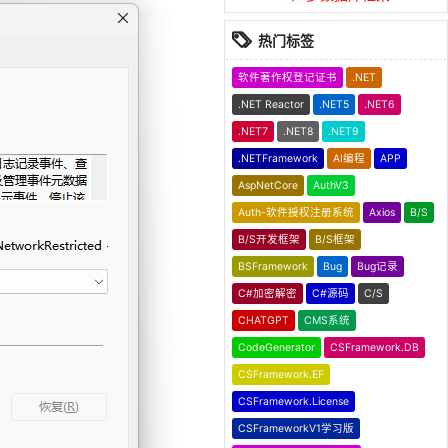
热门标签
软件著作权登记证书
.NET
.NET Reactor
.NET5
.NET6
.NET7
.NET8
.NET9
.NETFramework
AI编程
APP
AspNetCore
AuthV3
Auth-软件授权注册系统
Axios
B/S
B/S开发框架
B/S框架
BSFramework
Bug
Bug记录
C#加密解密
C#源码
C/S
CHATGPT
CMS系统
CodeGenerator
CSFramework.DB
CSFramework.EF
CSFramework.License
CSFrameworkV1学习版