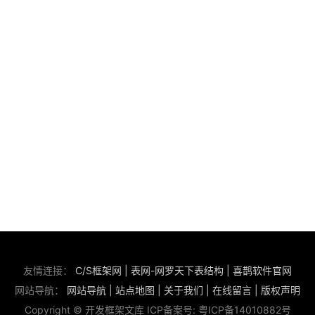
友情连接：
C/S框架网
|
表网-网罗天下表结构
|
喜鹊软件官网
网站导航：
网站导航
|
站点地图
|
关于我们
|
在线留言
|
版权声明
Copyright © 开发框架文库 ICP备案号:
粤ICP备14010882号