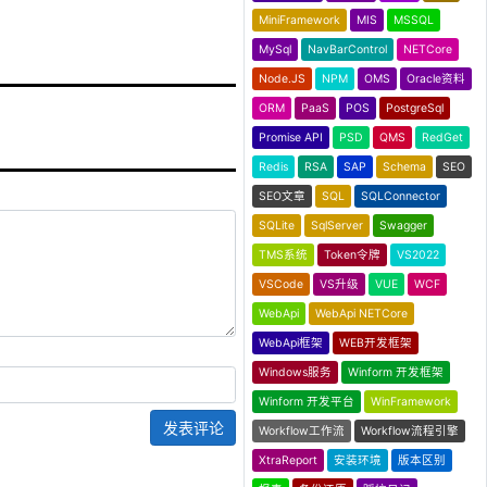
MiniFramework
MIS
MSSQL
MySql
NavBarControl
NETCore
Node.JS
NPM
OMS
Oracle资料
ORM
PaaS
POS
PostgreSql
Promise API
PSD
QMS
RedGet
Redis
RSA
SAP
Schema
SEO
SEO文章
SQL
SQLConnector
SQLite
SqlServer
Swagger
TMS系统
Token令牌
VS2022
VSCode
VS升级
VUE
WCF
WebApi
WebApi NETCore
WebApi框架
WEB开发框架
Windows服务
Winform 开发框架
Winform 开发平台
WinFramework
发表评论
Workflow工作流
Workflow流程引擎
XtraReport
安装环境
版本区别