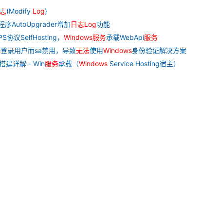
志
(Modify
Log
)
序AutoUpgrader增加
日志
Log
功能
协议SelfHosting，
Windows
服务
承载WebApi
服务
s
登录用户而sa禁用，导致
无法
使用
Windows
身份验证解决方案
搭建详解 - Win
服务
承载（
Windows
Service Hosting宿主）