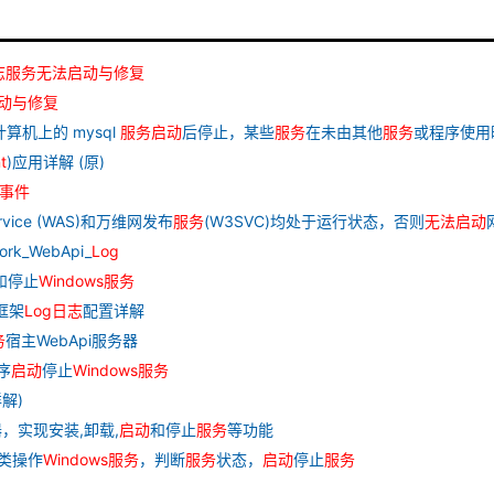
志
服务
无法
启动
与
修复
动
与
修复
算机上的 mysql
服务
启动
后停止，某些
服务
在未由其他
服务
或程序使用
t
)应用详解 (原)
事件
Service (WAS)和万维网发布
服务
(W3SVC)均处于运行状态，否则
无法
启动
rk_WebApi_
Log
和停止
Windows
服务
端框架
Log
日志
配置详解
务
宿主WebApi服务器
程序
启动
停止
Windows
服务
解)
，实现安装,卸载,
启动
和停止
服务
等功能
ss类操作
Windows
服务
，判断
服务
状态，
启动
停止
服务