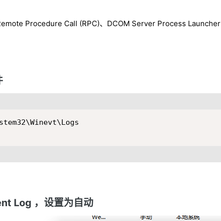
rocedure Call (RPC)、DCOM Server Process Launcher 
件
ent Log ，设置为自动