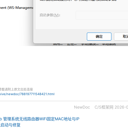
转载请附上原文出处连接
chive/newdoc/788197711548421.html
NewDoc
C/S框架网
2026-0
EWeb 管理系统无线路由器WiFi固定MAC地址与IP
无法启动与修复