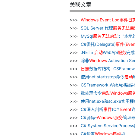
关联文章
Windows
Event
Log
事件
日
SQL Server 代理
服务
无法
启
MySql
服务
无法
启动
：“本地计
C#委托(Delegate)
事件
(
Even
.NET5
启动
WebApi
服务
完成
除非
Windows
Activation 
日志
数据库结构 -CSFramewo
使用net start/stop命令
启动
CSFramework.WebApi后
批处理命令
启动
Windows
服
使用net.exe和sc.exe实用
C#深入剖析
事件
(C#
Event
详
C#源码-
Windows
服务
管理器
C# System.ServiceProce
C#设置
Windows
启动
项