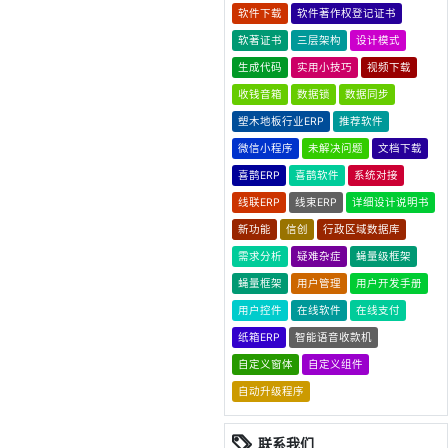
软件下载
软件著作权登记证书
软著证书
三层架构
设计模式
生成代码
实用小技巧
视频下载
收钱音箱
数据锁
数据同步
塑木地板行业ERP
推荐软件
微信小程序
未解决问题
文档下载
喜鹊ERP
喜鹊软件
系统对接
线联ERP
线束ERP
详细设计说明书
新功能
信创
行政区域数据库
需求分析
疑难杂症
蝇量级框架
蝇量框架
用户管理
用户开发手册
用户控件
在线软件
在线支付
纸箱ERP
智能语音收款机
自定义窗体
自定义组件
自动升级程序
联系我们