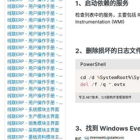
1、启动依赖的服务
线联ERP - 用户操作手册 - 广播消息
线联ERP - 用户操作手册 - 审计日志
检查列表中的服务，主要包括 Remote P
线联ERP - 用户操作手册 - 公司资料设置
Instrumentation (WMI)
线联ERP - 用户操作手册 - 系统参数设置
线联ERP - 用户操作手册 - 单据类型
线联ERP - 用户操作手册 - 号码规则
线联ERP - 用户操作手册 - 功能菜单
2、删除损坏的日志文
线联ERP - 用户操作手册 -分配临时角色
线联ERP - 用户操作手册 - 组织架构
PowerShell
线联ERP - 用户操作手册 - 用户管理
线联ERP - 用户操作手册 - 角色/岗位管理
cd 
/
d 
%
线联ERP - 用户操作手册 - 暂估入库明细表
del
/
f 
/
q 
*
.
evtx
线联ERP - 用户操作手册 - 物料收发明细表
线联ERP - 用户操作手册 - 即时库存余额表
专注.NET技术、C/S架构开发框架软件
线联ERP - 用户操作手册 - 库存账龄分析表
线联ERP - 系统模块主界面
线联ERP - 生产模块主界面
线联ERP - 销售模块主界面
3、找到 Windows Ev
线联ERP - 采购模块主界面
线联ERP - 基础资料模块主界面