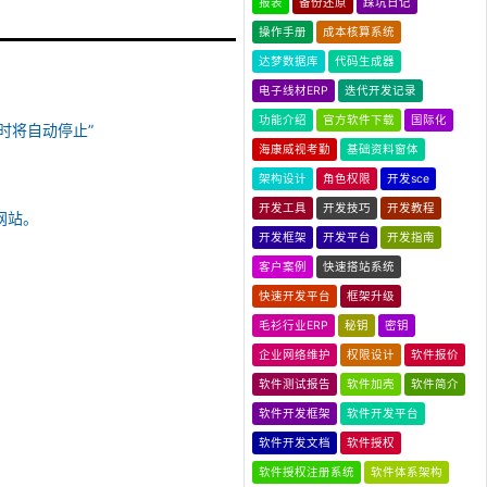
报表
备份还原
踩坑日记
操作手册
成本核算系统
达梦数据库
代码生成器
电子线材ERP
迭代开发记录
功能介绍
官方软件下载
国际化
时将自动停止”
海康威视考勤
基础资料窗体
架构设计
角色权限
开发sce
开发工具
开发技巧
开发教程
网站。
开发框架
开发平台
开发指南
客户案例
快速搭站系统
快速开发平台
框架升级
毛衫行业ERP
秘钥
密钥
企业网络维护
权限设计
软件报价
软件测试报告
软件加壳
软件简介
软件开发框架
软件开发平台
软件开发文档
软件授权
软件授权注册系统
软件体系架构