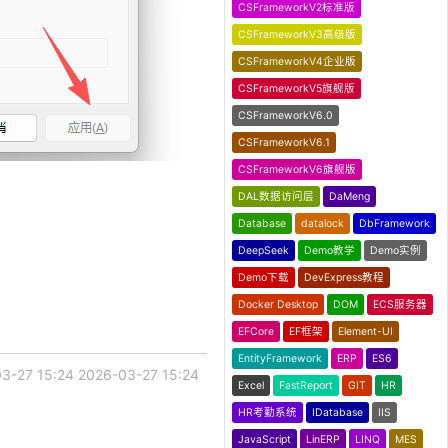
CSFrameworkV2标准版
CSFrameworkV3高级版
CSFrameworkV4企业版
CSFrameworkV5旗舰版
CSFrameworkV6.0
CSFrameworkV6.1
CSFrameworkV6旗舰版
DAL数据访问层
DaMeng
Database
datalock
DbFramework
DeepSeek
Demo教学
Demo实例
Demo下载
DevExpress教程
Docker Desktop
DOM
ECS服务器
EFCore
EF框架
Element-UI
EntityFramework
ERP
ES6
3-27 15:24
2026-03-27 15:24
Excel
FastReport
GIT
HR
HR考勤系统
IDatabase
IIS
JavaScript
LinERP
LINQ
MES