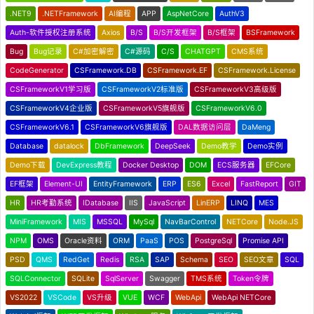
.NET9
.NETFramework
AI编程
APP
AspNetCore
AuthV3
Auth-软件授权注册系统
Axios
B/S
B/S开发框架
B/S框架
BSFramework
Bug
Bug记录
C#加密解密
C#源码
C/S
CHATGPT
CMS系统
CodeGenerator
CSFramework.DB
CSFramework.EF
CSFramework.License
CSFrameworkV1学习版
CSFrameworkV2标准版
CSFrameworkV3高级版
CSFrameworkV4企业版
CSFrameworkV5旗舰版
CSFrameworkV6.0
CSFrameworkV6.1
CSFrameworkV6旗舰版
DAL数据访问层
DaMeng
Database
datalock
DbFramework
DeepSeek
Demo教学
Demo实例
Demo下载
DevExpress教程
Docker Desktop
DOM
ECS服务器
EFCore
EF框架
Element-UI
EntityFramework
ERP
ES6
Excel
FastReport
GIT
HR
HR考勤系统
IDatabase
IIS
JavaScript
LinERP
LINQ
MES
MiniFramework
MIS
MSSQL
MySql
NavBarControl
NETCore
Node.JS
NPM
OMS
Oracle资料
ORM
PaaS
POS
PostgreSql
Promise API
PSD
QMS
RedGet
Redis
RSA
SAP
Schema
SEO
SEO文章
SQL
SQLConnector
SQLite
SqlServer
Swagger
TMS系统
Token令牌
VS2022
VSCode
VS升级
VUE
WCF
WebApi
WebApi NETCore