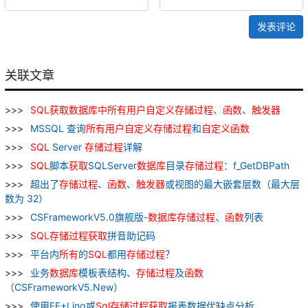
发表评论
关联文章
SQL
获取
数据库
中
所有
用户
自
定义
存储
过程
、
函数
、
触发器
MSSQL 查询
所有
用户
自
定义
存储
过程
和
自
定义
函数
SQL
Server
存储
过程
详解
SQL
脚本
获取
SQLServer
数据库
目录
存储
过程
：f_GetDBPath
超出了
存储
过程
、
函数
、
触发器
或视图的最大嵌套层数（最大层
数为 32）
CSFrameworkV5.0旗舰版-
数据库
存储
过程
、
函数
列表
SQL
存储
过程
获取
拼音助记码
平台内
所有
的
SQL
都用
存储
过程
？
业务
数据库
模板表结构、
存储
过程
及
函数
（CSFrameworkV5.New）
使用EF+Linq或
Sql
存储
过程
获取
报表数据优缺点分析