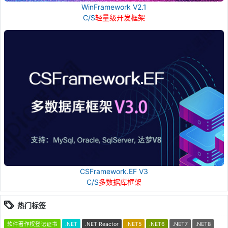
WinFramework V2.1
C/S
轻量级开发框架
CSFramework.EF V3
C/S
多数据库框架
热门标签
软件著作权登记证书
.NET
.NET Reactor
.NET5
.NET6
.NET7
.NET8