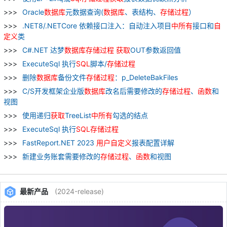
Oracle
数据库
元数据查询(
数据库
、表结构、
存储
过程
）
.NET8/.NETCore 依赖接口注入：自动注入项目
中
所有
接口和
自
定义
类
C#.NET 达梦
数据库
存储
过程
获取
OUT参数返回值
ExecuteSql 执行
SQL
脚本/
存储
过程
删除
数据库
备份文件
存储
过程
：p_DeleteBakFiles
C/S开发框架企业版
数据库
改名后需要修改的
存储
过程
、
函数
和
视图
使用递归
获取
TreeList
中
所有
勾选的结点
ExecuteSql 执行
SQL
存储
过程
FastReport.NET 2023
用户
自
定义
报表配置详解
新建业务账套需要修改的
存储
过程
、
函数
和视图
最新产品
(2024-release)