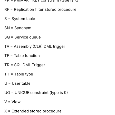
PK = PRIMARY KEY constraint (type is K)
RF = Replication filter stored procedure
S = System table
SN = Synonym
SQ = Service queue
TA = Assembly (CLR) DML trigger
TF = Table function
TR = SQL DML Trigger
TT = Table type
U = User table
UQ = UNIQUE constraint (type is K)
V = View
X = Extended stored procedure