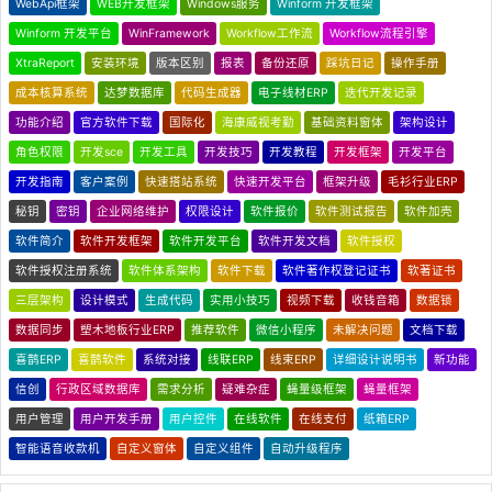
WebApi框架
WEB开发框架
Windows服务
Winform 开发框架
Winform 开发平台
WinFramework
Workflow工作流
Workflow流程引擎
XtraReport
安装环境
版本区别
报表
备份还原
踩坑日记
操作手册
成本核算系统
达梦数据库
代码生成器
电子线材ERP
迭代开发记录
功能介绍
官方软件下载
国际化
海康威视考勤
基础资料窗体
架构设计
角色权限
开发sce
开发工具
开发技巧
开发教程
开发框架
开发平台
开发指南
客户案例
快速搭站系统
快速开发平台
框架升级
毛衫行业ERP
秘钥
密钥
企业网络维护
权限设计
软件报价
软件测试报告
软件加壳
软件简介
软件开发框架
软件开发平台
软件开发文档
软件授权
软件授权注册系统
软件体系架构
软件下载
软件著作权登记证书
软著证书
三层架构
设计模式
生成代码
实用小技巧
视频下载
收钱音箱
数据锁
数据同步
塑木地板行业ERP
推荐软件
微信小程序
未解决问题
文档下载
喜鹊ERP
喜鹊软件
系统对接
线联ERP
线束ERP
详细设计说明书
新功能
信创
行政区域数据库
需求分析
疑难杂症
蝇量级框架
蝇量框架
用户管理
用户开发手册
用户控件
在线软件
在线支付
纸箱ERP
智能语音收款机
自定义窗体
自定义组件
自动升级程序