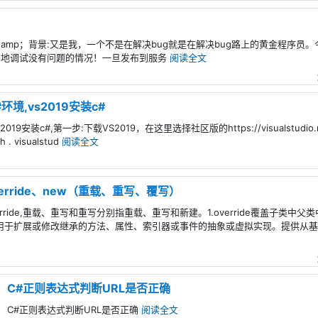
,序言& amp；背景:又是我，一个不是在解决bug就是在解决bug路上的黄金程序
本地调试没有问题的情况！一旦发布到服务
阅读全文
C#环境,vs2019安装c#
s2019安装c#,第一步:下载VS2019，在这里选择社区版的https://visualstudio.mi
h . visualstud
阅读全文
verride、new（重载、重写、覆写）
# override,重载、重写和重写分别指重载、重写和新建。1.override覆盖子
用于扩展或修改继承的方法、属性、索引器或事件的抽象或虚拟实现。提供从
C#正则表达式判断URL是否正确
C#正则表达式判断URL是否正确
阅读全文