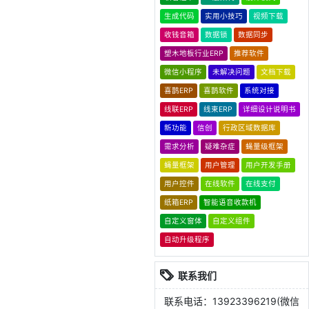
生成代码
实用小技巧
视频下载
收钱音箱
数据锁
数据同步
塑木地板行业ERP
推荐软件
微信小程序
未解决问题
文档下载
喜鹊ERP
喜鹊软件
系统对接
线联ERP
线束ERP
详细设计说明书
新功能
信创
行政区域数据库
需求分析
疑难杂症
蝇量级框架
蝇量框架
用户管理
用户开发手册
用户控件
在线软件
在线支付
纸箱ERP
智能语音收款机
自定义窗体
自定义组件
自动升级程序
联系我们
联系电话：13923396219(微信