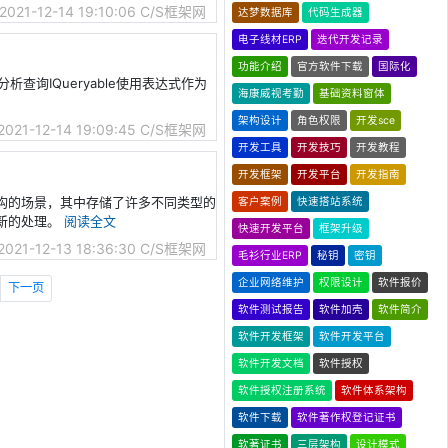
2021-12-14 19:10:06
C/S框架网
达梦数据库
代码生成器
电子线材ERP
迭代开发记录
功能介绍
官方软件下载
国际化
分析查询IQueryable使用表达式作为
海康威视考勤
基础资料窗体
架构设计
角色权限
开发sce
2021-12-14 19:09:45
C/S框架网
开发工具
开发技巧
开发教程
开发框架
开发平台
开发指南
对象结构的场景，其中存储了许多不同类型的
客户案例
快速搭站系统
新的处理。
阅读全文
快速开发平台
框架升级
2021-12-13 18:36:30
C/S框架网
毛衫行业ERP
秘钥
密钥
企业网络维护
权限设计
软件报价
下一页
软件测试报告
软件加壳
软件简介
软件开发框架
软件开发平台
软件开发文档
软件授权
软件授权注册系统
软件体系架构
软件下载
软件著作权登记证书
软著证书
三层架构
设计模式