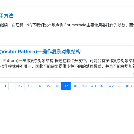
使用方法
从书中继续，在理解LINQ下我们说本地查询IEnumerbale主要使用委托作为参数，而
sitor Pattern)—操作复杂对象结构
itor Pattern)—操作复杂对象结构,概述在软件开发中，可能会有操作复杂
的操作模式并不唯一，因此可能需要提供多种不同的处理模式，并且可能会增加
1
···
32
33
34
35
36
37
38
39
40
41
42
···
168