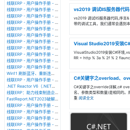
线联ERP - 用户操作手册 - 个人考勤报表
vs2019 调试IIS服务器代码
线联ERP - 用户操作手册 - 考勤计算
线联ERP - 用户操作手册 - 节假日管理
vs2019 调试IIS服务器代码
线联ERP - 用户操作手册 - 请假管理
带的调试工具，我们通常会遇到
线联ERP - 用户操作手册 - 补卡管理
线联ERP - 用户操作手册 - 考勤设备管理
线联ERP - 用户操作手册 - 考勤参数配置
Visual Studio2019安装
线联ERP - 用户操作手册 - 考勤设备绑定
VisualStudio2019安装C#环境,v
线联ERP - 用户操作手册 - 员工档案
RR = http % 3a % 2f % 2 flaunc
线联ERP - 用户操作手册 - 班次管理
线联ERP - 用户操作手册 - 排班管理
Win11 刷新蓝牙、重新连接蓝牙音响
C#关键字之overload、o
线联ERP - 用户操作手册 - 成品入库单
.NET Reactor V6（.NET混淆器）加壳软件使用
C#关键字之override详解,c
名、参数类型和数量)是相同的。
线联ERP：助力线束制造企业迈向数智化新征程
重
阅读全文
FastReport.NET2023破解版去除水印DEMO VERSION (2025.1.14/2023.2.18版本)
线联ERP - 用户操作手册 - 系统初始化
线联ERP - 用户操作手册 - 财务科目
线联ERP - 用户操作手册 - 现金流量表
线联ERP - 用户操作手册 - 成本调整单