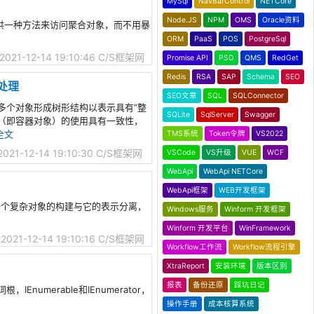
MySql
NavBarControl
NETCore
Node.JS
NPM
OMS
Oracle资料
rn): 提供一种方法来访问聚合对象，而不用暴
ORM
PaaS
POS
PostgreSql
2021-12-14 19:10:46
C/S框架网
Promise API
PSD
QMS
RedGet
Redis
RSA
SAP
Schema
SEO
的处理
SEO文章
SQL
SQLConnector
明:组合多个对象形成树形结构以表示具有“整
SQLite
SqlServer
Swagger
（即容器对象）的使用具有一致性，
全文
TMS系统
Token令牌
VS2022
2021-12-14 19:10:30
C/S框架网
VSCode
VS升级
VUE
WCF
WebApi
WebApi NETCore
WebApi框架
WEB开发框架
rn)：将一个复杂对象的构建与它的表示分离，
Windows服务
Winform 开发框架
Winform 开发平台
WinFramework
2021-12-14 19:10:16
C/S框架网
Workflow工作流
Workflow流程引擎
XtraReport
安装环境
版本区别
报表
备份还原
踩坑日记
numerable和IEnumerator，
操作手册
成本核算系统