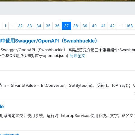
1
···
32
33
34
35
36
37
38
39
40
41
42
···
168
PI中使用Swagger/OpenAPI（Swashbuckle）
中使用Swagger/OpenAPI（Swashbuckle）,#实战首先介绍三个重要组件:Swas
个JSON端点(URI对应于openapi.json)
阅读全文
 = 5fvar btValue = BitConverter。GetBytes(m)。反转()。ToAr
le
,1.使用系统定义类；使用系统。运行时. InteropServices使用系统。文字；命名空间I