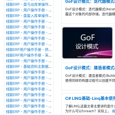
GoF设计模式：迭代器模式(It
线联ERP - 盘亏出库单操作手册
GoF设计模式：迭代器模式(Iterat
线联ERP - 用户操作手册 - 其他出库单
露这个对象的内部存储。迭代器
线联ERP - 盘盈入库单操作手册
线联ERP - 用户操作手册 - 生产领料单
线联ERP - 用户操作手册 - 其他入库单
线联ERP - 用户操作手册 - 采购入库单
线联ERP - 用户操作手册 - 业务对账单（Sales Statement）
线联ERP - 用户操作手册 - 付款申请单
线联ERP用户操作手册 - 供应商价格表
线联ERP用户操作手册 - 采购订单
线联ERP - 用户操作手册 - 成本核算表
线联ERP - 基础资料主数据库列表
GoF设计模式：建造者模式(B
线联ERP - 用户操作手册 - 委外备料冲销单
GoF设计模式：建造者模式(Build
线联ERP - 用户操作手册 - 委外加工单
使得同样的构建过程可以创建不
线联ERP - 用户操作手册 - 生产备料单
线联ERP - 用户操作手册 - MRP计划统筹
线联ERP - 用户操作手册 - 报价单（Quotation Order）
C# LINQ基础-Linq基本
线联ERP - 用户操作手册 - 形式发票（Proforma Invoice）
线联ERP - 用户操作手册 - 销售订单（Sales Order）
了解LINQ,这篇文章主要讲的是什么是
为什么可以foreach？实际上，
线联ERP - 用户操作手册 - 客户费用登记表