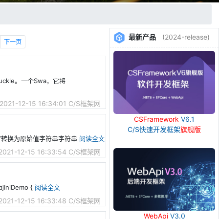
最新产品
(2024-release)
下一页
hbuckle。一个Swa，它将
2021-12-15 16:34:01
C/S框架网
CSFramework
V6.1
C/S快速开发框架
旗舰版
ray()；//转换为原始值字符串字符串
阅读全文
2021-12-15 16:33:54
C/S框架网
niDemo {
阅读全文
2021-12-15 16:33:48
C/S框架网
WebApi
V3.0