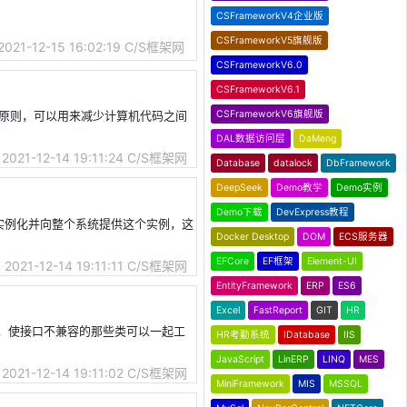
CSFrameworkV4企业版
CSFrameworkV5旗舰版
2021-12-15 16:02:19
C/S框架网
CSFrameworkV6.0
CSFrameworkV6.1
CSFrameworkV6旗舰版
设计原则，可以用来减少计算机代码之间
DAL数据访问层
DaMeng
2021-12-14 19:11:24
C/S框架网
Database
datalock
DbFramework
DeepSeek
Demo教学
Demo实例
Demo下载
DevExpress教程
且自己实例化并向整个系统提供这个实例，这
Docker Desktop
DOM
ECS服务器
EFCore
EF框架
Element-UI
2021-12-14 19:11:11
C/S框架网
EntityFramework
ERP
ES6
Excel
FastReport
GIT
HR
个接口，使接口不兼容的那些类可以一起工
HR考勤系统
IDatabase
IIS
JavaScript
LinERP
LINQ
MES
2021-12-14 19:11:02
C/S框架网
MiniFramework
MIS
MSSQL