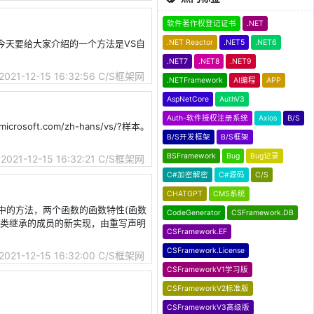
软件著作权登记证书
.NET
.NET Reactor
.NET5
.NET6
员。今天要给大家介绍的一个方法是VS自
.NET7
.NET8
.NET9
2021-12-15 16:32:56
C/S框架网
.NETFramework
AI编程
APP
AspNetCore
AuthV3
Auth-软件授权注册系统
Axios
B/S
crosoft.com/zh-hans/vs/?样本。
B/S开发框架
B/S框架
BSFramework
Bug
Bug记录
2021-12-15 16:32:21
C/S框架网
C#加密解密
C#源码
C/S
CHATGPT
CMS系统
类中父类中的方法，两个函数的函数特性(函数
CodeGenerator
CSFramework.DB
基类继承的成员的新实现，由重写声明
CSFramework.EF
CSFramework.License
2021-12-15 16:32:00
C/S框架网
CSFrameworkV1学习版
CSFrameworkV2标准版
CSFrameworkV3高级版