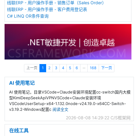
线联ERP - 用户操作手册 - 销售订单（Sales Order）
线联ERP - 用户操作手册 - 客户费用登记表
C# LINQ OR条件查询
上一页
1
2
3
4
5
6
···
168
下一页
AI 使用笔记
AI 使用笔记，目录VSCode+Claude安装环境配置cc-switch国内大模
型KimiDeepSeekApiVPNVSCode+Claude安装环境
VSCodeUserSetup-x64-1.132.0node-v24.19.0-x64CC-Switch-
v3.19.2-Windows配置c
阅读全文
2026-08-08 14:29:22
C/S框架网
在线工具