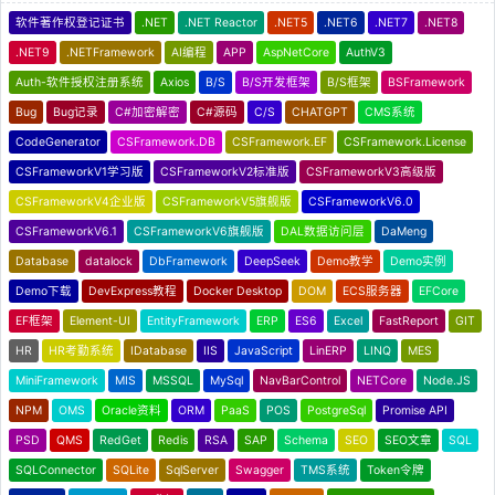
软件著作权登记证书
.NET
.NET Reactor
.NET5
.NET6
.NET7
.NET8
.NET9
.NETFramework
AI编程
APP
AspNetCore
AuthV3
Auth-软件授权注册系统
Axios
B/S
B/S开发框架
B/S框架
BSFramework
Bug
Bug记录
C#加密解密
C#源码
C/S
CHATGPT
CMS系统
CodeGenerator
CSFramework.DB
CSFramework.EF
CSFramework.License
CSFrameworkV1学习版
CSFrameworkV2标准版
CSFrameworkV3高级版
CSFrameworkV4企业版
CSFrameworkV5旗舰版
CSFrameworkV6.0
CSFrameworkV6.1
CSFrameworkV6旗舰版
DAL数据访问层
DaMeng
Database
datalock
DbFramework
DeepSeek
Demo教学
Demo实例
Demo下载
DevExpress教程
Docker Desktop
DOM
ECS服务器
EFCore
EF框架
Element-UI
EntityFramework
ERP
ES6
Excel
FastReport
GIT
HR
HR考勤系统
IDatabase
IIS
JavaScript
LinERP
LINQ
MES
MiniFramework
MIS
MSSQL
MySql
NavBarControl
NETCore
Node.JS
NPM
OMS
Oracle资料
ORM
PaaS
POS
PostgreSql
Promise API
PSD
QMS
RedGet
Redis
RSA
SAP
Schema
SEO
SEO文章
SQL
SQLConnector
SQLite
SqlServer
Swagger
TMS系统
Token令牌