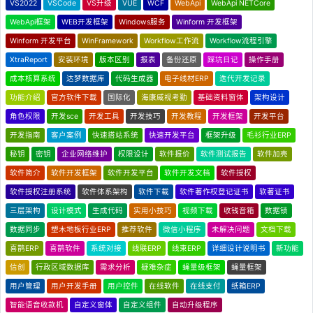
VS2022
VSCode
VS升级
VUE
WCF
WebApi
WebApi NETCore
WebApi框架
WEB开发框架
Windows服务
Winform 开发框架
Winform 开发平台
WinFramework
Workflow工作流
Workflow流程引擎
XtraReport
安装环境
版本区别
报表
备份还原
踩坑日记
操作手册
成本核算系统
达梦数据库
代码生成器
电子线材ERP
迭代开发记录
功能介绍
官方软件下载
国际化
海康威视考勤
基础资料窗体
架构设计
角色权限
开发sce
开发工具
开发技巧
开发教程
开发框架
开发平台
开发指南
客户案例
快速搭站系统
快速开发平台
框架升级
毛衫行业ERP
秘钥
密钥
企业网络维护
权限设计
软件报价
软件测试报告
软件加壳
软件简介
软件开发框架
软件开发平台
软件开发文档
软件授权
软件授权注册系统
软件体系架构
软件下载
软件著作权登记证书
软著证书
三层架构
设计模式
生成代码
实用小技巧
视频下载
收钱音箱
数据锁
数据同步
塑木地板行业ERP
推荐软件
微信小程序
未解决问题
文档下载
喜鹊ERP
喜鹊软件
系统对接
线联ERP
线束ERP
详细设计说明书
新功能
信创
行政区域数据库
需求分析
疑难杂症
蝇量级框架
蝇量框架
用户管理
用户开发手册
用户控件
在线软件
在线支付
纸箱ERP
智能语音收款机
自定义窗体
自定义组件
自动升级程序