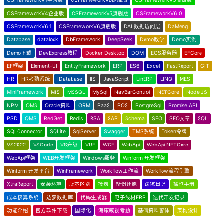
CSFrameworkV1学习版
CSFrameworkV2标准版
CSFrameworkV3高级版
CSFrameworkV4企业版
CSFrameworkV5旗舰版
CSFrameworkV6.0
CSFrameworkV6.1
CSFrameworkV6旗舰版
DAL数据访问层
DaMeng
Database
datalock
DbFramework
DeepSeek
Demo教学
Demo实例
Demo下载
DevExpress教程
Docker Desktop
DOM
ECS服务器
EFCore
EF框架
Element-UI
EntityFramework
ERP
ES6
Excel
FastReport
GIT
HR
HR考勤系统
IDatabase
IIS
JavaScript
LinERP
LINQ
MES
MiniFramework
MIS
MSSQL
MySql
NavBarControl
NETCore
Node.JS
NPM
OMS
Oracle资料
ORM
PaaS
POS
PostgreSql
Promise API
PSD
QMS
RedGet
Redis
RSA
SAP
Schema
SEO
SEO文章
SQL
SQLConnector
SQLite
SqlServer
Swagger
TMS系统
Token令牌
VS2022
VSCode
VS升级
VUE
WCF
WebApi
WebApi NETCore
WebApi框架
WEB开发框架
Windows服务
Winform 开发框架
Winform 开发平台
WinFramework
Workflow工作流
Workflow流程引擎
XtraReport
安装环境
版本区别
报表
备份还原
踩坑日记
操作手册
成本核算系统
达梦数据库
代码生成器
电子线材ERP
迭代开发记录
功能介绍
官方软件下载
国际化
海康威视考勤
基础资料窗体
架构设计