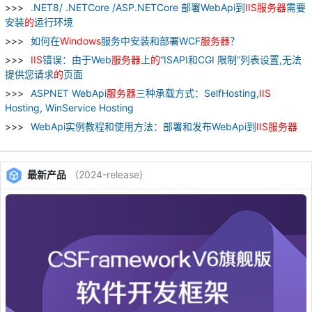
.NET8/ .NETCore /ASP.NETCore 部署WebApi到
IIS
服务器
需要
安装
的
运行环境
如何在
Windows
服务中安装和部署WCF
服务器
？
IIS
错误：由于Web
服务器
上
的
“ISAPI和CGI 限制”列表设置,无法
提供您请求
的
页面
ASPNET WebApi
服务器
三种承载方式：SelfHosting,
IIS
Hosting, WinService Hosting
WebApi实例教程和使用方法：部署和发布WebApi到
IIS
服务器
最新产品
(2024-release)