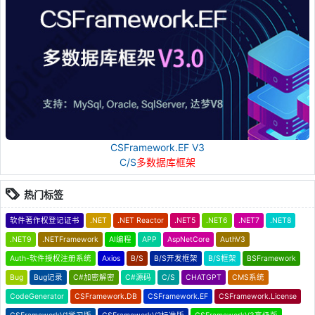
CSFramework.EF V3
C/S
多数据库框架
热门标签
软件著作权登记证书
.NET
.NET Reactor
.NET5
.NET6
.NET7
.NET8
.NET9
.NETFramework
AI编程
APP
AspNetCore
AuthV3
Auth-软件授权注册系统
Axios
B/S
B/S开发框架
B/S框架
BSFramework
Bug
Bug记录
C#加密解密
C#源码
C/S
CHATGPT
CMS系统
CodeGenerator
CSFramework.DB
CSFramework.EF
CSFramework.License