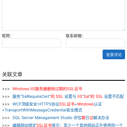
昵称：
联系邮箱：
发表评论
关联文章
Windows
IIS
服务器
删除
过
期
的
SSL
证书
服务“SslRequireCert”
的
SSL
设置与
IIS
“
Ssl
”
的
SSL
设置不匹配
WCF顶级安全:HTTPS协议
SSL
证书
+
Windows
认证
+TransportWithMessageCredential安全模式
SQL Server Management Studio 评估
期
已
过
解决办法
编辑网站绑定
SSL
证书
提示：至少一个其他网站正在使用同一个