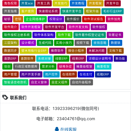
角色权限
开发sce
开发工具
开发技巧
开发教程
开发框架
开发平台
开发指南
客户案例
快速搭站系统
快速开发平台
框架升级
毛衫行业ERP
秘钥
密钥
企业网络维护
权限设计
软件报价
软件测试报告
软件加壳
软件简介
软件开发框架
软件开发平台
软件开发文档
软件授权
软件授权注册系统
软件体系架构
软件下载
软件著作权登记证书
软著证书
三层架构
设计模式
生成代码
实用小技巧
视频下载
收钱音箱
数据锁
数据同步
塑木地板行业ERP
推荐软件
微信小程序
未解决问题
文档下载
喜鹊ERP
喜鹊软件
系统对接
线联ERP
线束ERP
详细设计说明书
新功能
信创
行政区域数据库
需求分析
疑难杂症
蝇量级框架
蝇量框架
用户管理
用户开发手册
用户控件
在线软件
在线支付
纸箱ERP
智能语音收款机
自定义窗体
自定义组件
自动升级程序
联系我们
联系电话：13923396219(微信同号)
电子邮箱：23404761@qq.com
在线客服