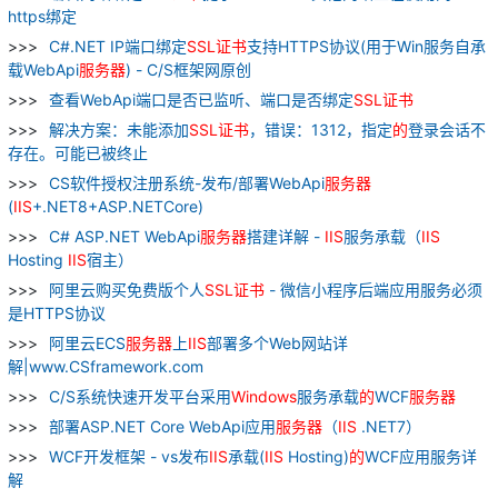
https绑定
C#.NET IP端口绑定
SSL
证书
支持HTTPS协议(用于Win服务自承
载WebApi
服务器
) - C/S框架网原创
查看WebApi端口是否已监听、端口是否绑定
SSL
证书
解决方案：未能添加
SSL
证书
，错误：1312，指定
的
登录会话不
存在。可能已被终止
CS软件授权注册系统-发布/部署WebApi
服务器
(
IIS
+.NET8+ASP.NETCore)
C# ASP.NET WebApi
服务器
搭建详解 -
IIS
服务承载（
IIS
Hosting
IIS
宿主）
阿里云购买免费版个人
SSL
证书
- 微信小程序后端应用服务必须
是HTTPS协议
阿里云ECS
服务器
上
IIS
部署多个Web网站详
解|www.CSframework.com
C/S系统快速开发平台采用
Windows
服务承载
的
WCF
服务器
部署ASP.NET Core WebApi应用
服务器
（
IIS
.NET7）
WCF开发框架 - vs发布
IIS
承载(
IIS
Hosting)
的
WCF应用服务详
解