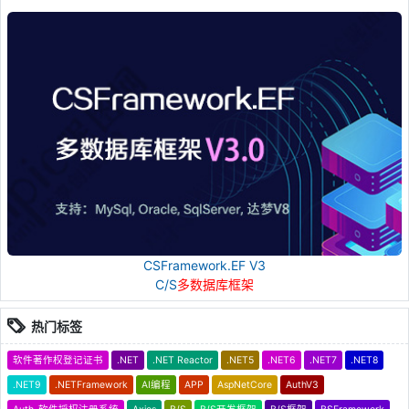
CSFramework.EF V3
C/S
多数据库框架
热门标签
软件著作权登记证书
.NET
.NET Reactor
.NET5
.NET6
.NET7
.NET8
.NET9
.NETFramework
AI编程
APP
AspNetCore
AuthV3