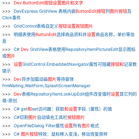
Dev
ButtonEdit
按钮
设置
图片
和
文
字
DevExpress GridView 表格内嵌
ButtonEdit
按钮
列
图片
按钮
及
Click事件
GridControl表格自定义
按钮
设置
按钮
图片
明细表使用
ButtonEdit
选择商品资料并
设置
商品名称，单价等信
息
C#
Dev
GridView表格使用RepositoryItemPictureEdit显示图标
或
图片
设置
GridControl.EmbeddedNavigator属性可隐藏
按钮
和
记录数
提示
Dev
异步加载动画
图片
等待窗体
frmWaiting,WaitForm,SplashScreenManager
Dev
表格RepositoryItemLookUpEdit组件改变值时
设置
其它列的
值-原创
C# get
和
set访问器：获取
和
设置
字段（属性）的值
C#切割
图片
自动填充工具栏
按钮
图片
OpenFileDialog Filter属性
设置
所有
图片
格式
C#
图片
按钮
特效：鼠标移入变浅，移出恢复原样