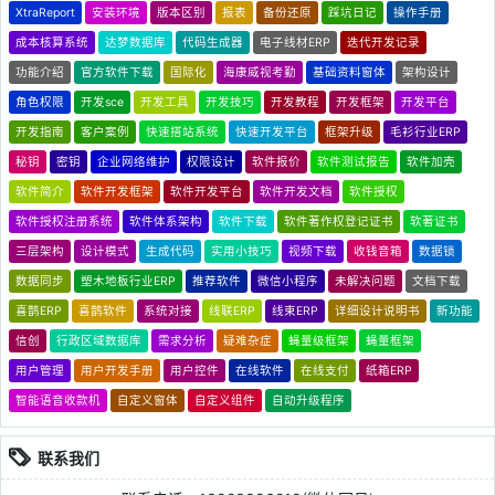
XtraReport
安装环境
版本区别
报表
备份还原
踩坑日记
操作手册
成本核算系统
达梦数据库
代码生成器
电子线材ERP
迭代开发记录
功能介绍
官方软件下载
国际化
海康威视考勤
基础资料窗体
架构设计
角色权限
开发sce
开发工具
开发技巧
开发教程
开发框架
开发平台
开发指南
客户案例
快速搭站系统
快速开发平台
框架升级
毛衫行业ERP
秘钥
密钥
企业网络维护
权限设计
软件报价
软件测试报告
软件加壳
软件简介
软件开发框架
软件开发平台
软件开发文档
软件授权
软件授权注册系统
软件体系架构
软件下载
软件著作权登记证书
软著证书
三层架构
设计模式
生成代码
实用小技巧
视频下载
收钱音箱
数据锁
数据同步
塑木地板行业ERP
推荐软件
微信小程序
未解决问题
文档下载
喜鹊ERP
喜鹊软件
系统对接
线联ERP
线束ERP
详细设计说明书
新功能
信创
行政区域数据库
需求分析
疑难杂症
蝇量级框架
蝇量框架
用户管理
用户开发手册
用户控件
在线软件
在线支付
纸箱ERP
智能语音收款机
自定义窗体
自定义组件
自动升级程序
联系我们