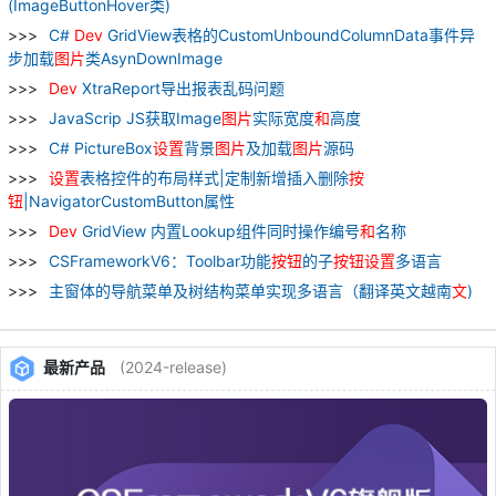
(ImageButtonHover类)
C#
Dev
GridView表格的CustomUnboundColumnData事件异
步加载
图片
类AsynDownImage
Dev
XtraReport导出报表乱码问题
JavaScrip JS获取Image
图片
实际宽度
和
高度
C# PictureBox
设置
背景
图片
及加载
图片
源码
设置
表格控件的布局样式|定制新增插入删除
按
钮
|NavigatorCustomButton属性
Dev
GridView 内置Lookup组件同时操作编号
和
名称
CSFrameworkV6：Toolbar功能
按钮
的子
按钮
设置
多语言
主窗体的导航菜单及树结构菜单实现多语言（翻译英文越南
文
)
最新产品
(2024-release)