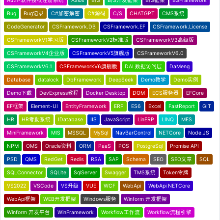
Auth-软件授权注册系统
Axios
B/S
B/S开发框架
B/S框架
BSFramework
Bug
Bug记录
C#加密解密
C#源码
C/S
CHATGPT
CMS系统
CodeGenerator
CSFramework.DB
CSFramework.EF
CSFramework.License
CSFrameworkV1学习版
CSFrameworkV2标准版
CSFrameworkV3高级版
CSFrameworkV4企业版
CSFrameworkV5旗舰版
CSFrameworkV6.0
CSFrameworkV6.1
CSFrameworkV6旗舰版
DAL数据访问层
DaMeng
Database
datalock
DbFramework
DeepSeek
Demo教学
Demo实例
Demo下载
DevExpress教程
Docker Desktop
DOM
ECS服务器
EFCore
EF框架
Element-UI
EntityFramework
ERP
ES6
Excel
FastReport
GIT
HR
HR考勤系统
IDatabase
IIS
JavaScript
LinERP
LINQ
MES
MiniFramework
MIS
MSSQL
MySql
NavBarControl
NETCore
Node.JS
NPM
OMS
Oracle资料
ORM
PaaS
POS
PostgreSql
Promise API
PSD
QMS
RedGet
Redis
RSA
SAP
Schema
SEO
SEO文章
SQL
SQLConnector
SQLite
SqlServer
Swagger
TMS系统
Token令牌
VS2022
VSCode
VS升级
VUE
WCF
WebApi
WebApi NETCore
WebApi框架
WEB开发框架
Windows服务
Winform 开发框架
Winform 开发平台
WinFramework
Workflow工作流
Workflow流程引擎