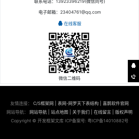
联系电话：13923396219(微信同号)
电子邮箱：23404761@qq.com
在线客服
微信二维码
友情连接：
C/S框架网
|
表网-网罗天下表结构
|
喜鹊软件官网
网站导航：
网站导航
|
站点地图
|
关于我们
|
在线留言
|
版权声明
Copyright © 开发框架文库 ICP备案号:
粤ICP备14010882号